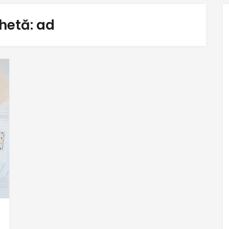
chetă:
ad