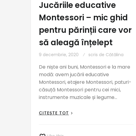
Jucăriile educative
Montessori – mic ghid
pentru părinții care vor
să aleagă înțelept
9 decembrie, 2020
scris de
Cătălina
De niște ani buni, Montessori e la mare
modă: avem jucării educative
Montessori, etajere Montessori, paturi-
căsuță Montessori pentru cei mici,
instrumente muzicale și legume…
CITEȘTE TOT