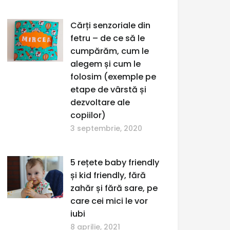
Cărți senzoriale din
fetru – de ce să le
cumpărăm, cum le
alegem și cum le
folosim (exemple pe
etape de vârstă și
dezvoltare ale
copiilor)
3 septembrie, 2020
5 rețete baby friendly
și kid friendly, fără
zahăr și fără sare, pe
care cei mici le vor
iubi
8 aprilie, 2021