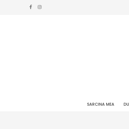
Skip
Skip
to
to
navigation
content
SARCINA MEA
DU