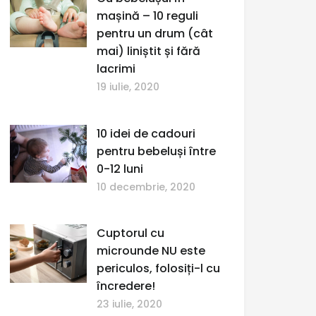
mașină – 10 reguli
pentru un drum (cât
mai) liniștit și fără
lacrimi
19 iulie, 2020
10 idei de cadouri
pentru bebeluși între
0-12 luni
10 decembrie, 2020
Cuptorul cu
microunde NU este
periculos, folosiți-l cu
încredere!
23 iulie, 2020