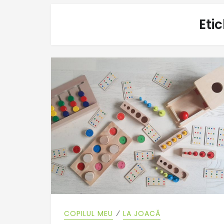
Eti
⁄
COPILUL MEU
LA JOACĂ