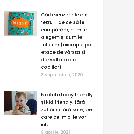
Cărți senzoriale din
fetru – de ce să le
cumpărăm, cum le
alegem și cum le
folosim (exemple pe
etape de vârstă și
dezvoltare ale
copiilor)
3 septembrie, 2020
5 rețete baby friendly
și kid friendly, fără
zahăr și fără sare, pe
care cei mici le vor
iubi
8 aprilie, 2021