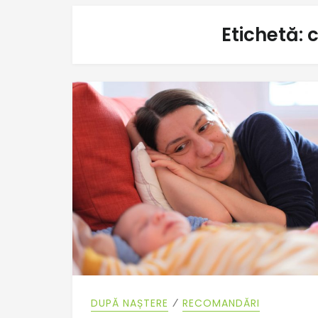
Etichetă:
c
⁄
DUPĂ NAȘTERE
RECOMANDĂRI