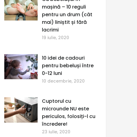
mașină – 10 reguli
pentru un drum (cât
mai) liniștit și fără
lacrimi
19 iulie, 2020
10 idei de cadouri
pentru bebeluși între
0-12 luni
10 decembrie, 2020
Cuptorul cu
microunde NU este
periculos, folosiți-l cu
încredere!
23 iulie, 2020