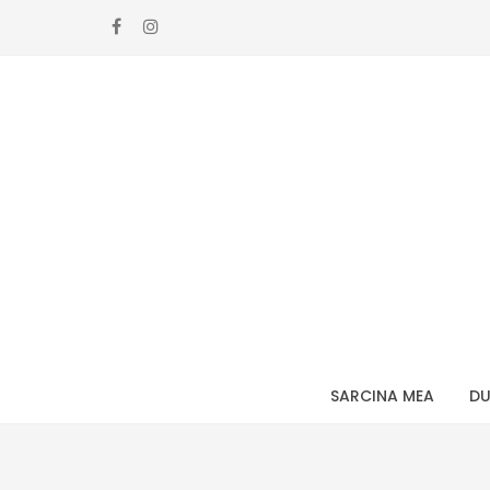
Skip
Skip
to
to
navigation
content
SARCINA MEA
DU