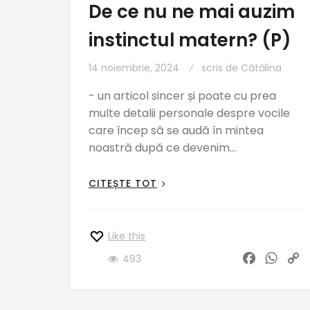
De ce nu ne mai auzim
instinctul matern? (P)
14 noiembrie, 2024
scris de
Cătălina
- un articol sincer și poate cu prea
multe detalii personale despre vocile
care încep să se audă în mintea
noastră după ce devenim…
CITEȘTE TOT
Like this
F
W
C
493
a
h
o
c
a
p
e
t
y