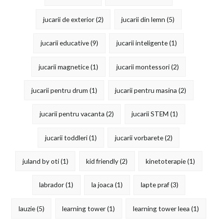
jucarii de exterior
(2)
jucarii din lemn
(5)
jucarii educative
(9)
jucarii inteligente
(1)
jucarii magnetice
(1)
jucarii montessori
(2)
jucarii pentru drum
(1)
jucarii pentru masina
(2)
jucarii pentru vacanta
(2)
jucarii STEM
(1)
jucarii toddleri
(1)
jucarii vorbarete
(2)
juland by oti
(1)
kid friendly
(2)
kinetoterapie
(1)
labrador
(1)
la joaca
(1)
lapte praf
(3)
lauzie
(5)
learning tower
(1)
learning tower leea
(1)