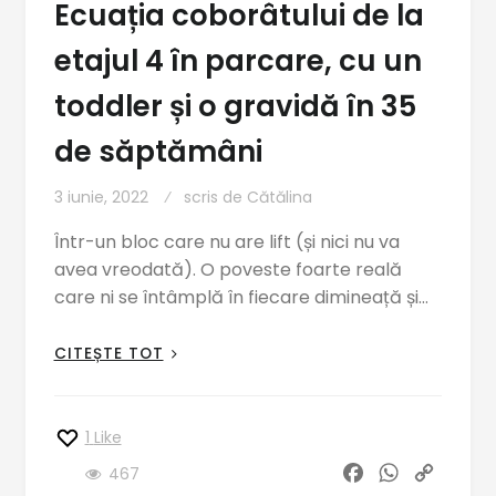
Ecuația coborâtului de la
etajul 4 în parcare, cu un
toddler și o gravidă în 35
de săptămâni
3 iunie, 2022
scris de
Cătălina
Într-un bloc care nu are lift (și nici nu va
avea vreodată). O poveste foarte reală
care ni se întâmplă în fiecare dimineață și…
CITEȘTE TOT
1
Like
F
W
C
467