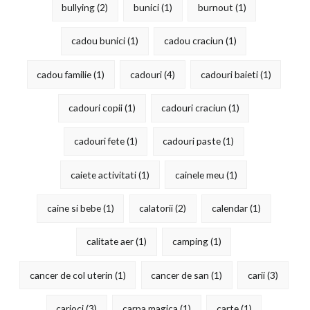
bullying
(2)
bunici
(1)
burnout
(1)
cadou bunici
(1)
cadou craciun
(1)
cadou familie
(1)
cadouri
(4)
cadouri baieti
(1)
cadouri copii
(1)
cadouri craciun
(1)
cadouri fete
(1)
cadouri paste
(1)
caiete activitati
(1)
cainele meu
(1)
caine si bebe
(1)
calatorii
(2)
calendar
(1)
calitate aer
(1)
camping
(1)
cancer de col uterin
(1)
cancer de san
(1)
carii
(3)
carioci
(3)
carpa magica
(1)
carte
(1)