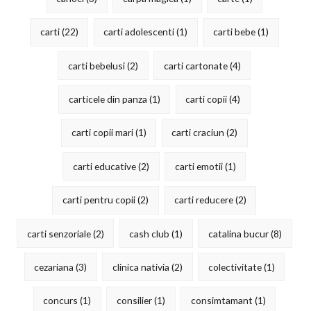
carti
(22)
carti adolescenti
(1)
carti bebe
(1)
carti bebelusi
(2)
carti cartonate
(4)
carticele din panza
(1)
carti copii
(4)
carti copii mari
(1)
carti craciun
(2)
carti educative
(2)
carti emotii
(1)
carti pentru copii
(2)
carti reducere
(2)
carti senzoriale
(2)
cash club
(1)
catalina bucur
(8)
cezariana
(3)
clinica nativia
(2)
colectivitate
(1)
concurs
(1)
consilier
(1)
consimtamant
(1)