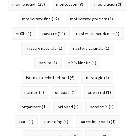
mom enough
(28)
montessori
(9)
mos craciun
(1)
motricitate fina
(19)
motricitate grosiera
(1)
n00b
(1)
nastere
(14)
nastere in pandemie
(1)
nastere naturala
(1)
nastere vaginala
(1)
natura
(1)
nisip kinetic
(1)
Normalize Motherhood
(5)
nostalgie
(1)
nutritie
(5)
omega 3
(1)
open end
(1)
organizare
(1)
ortoped
(1)
pandemie
(1)
parc
(1)
parenting
(4)
parenting coach
(1)