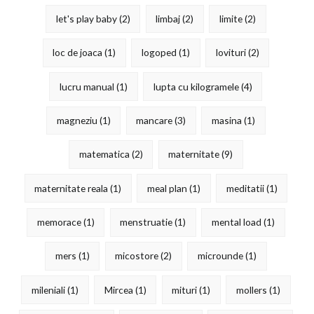
let's play baby
(2)
limbaj
(2)
limite
(2)
loc de joaca
(1)
logoped
(1)
lovituri
(2)
lucru manual
(1)
lupta cu kilogramele
(4)
magneziu
(1)
mancare
(3)
masina
(1)
matematica
(2)
maternitate
(9)
maternitate reala
(1)
meal plan
(1)
meditatii
(1)
memorace
(1)
menstruatie
(1)
mental load
(1)
mers
(1)
micostore
(2)
microunde
(1)
mileniali
(1)
Mircea
(1)
mituri
(1)
mollers
(1)