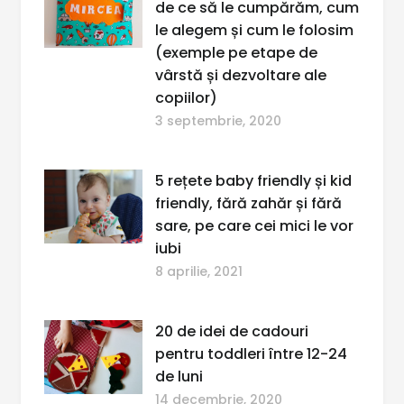
de ce să le cumpărăm, cum
le alegem și cum le folosim
(exemple pe etape de
vârstă și dezvoltare ale
copiilor)
3 septembrie, 2020
5 rețete baby friendly și kid
friendly, fără zahăr și fără
sare, pe care cei mici le vor
iubi
8 aprilie, 2021
20 de idei de cadouri
pentru toddleri între 12-24
de luni
14 decembrie, 2020