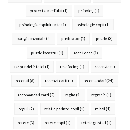
protectia mediului
(1)
psiholog
(1)
psihologia copilului mic
(1)
psihologie copii
(1)
pungi senzoriale
(2)
purificator
(1)
puzzle
(3)
puzzle incastru
(1)
raceli dese
(1)
raspundel istetel
(1)
rear facing
(1)
recenzie
(4)
recenzii
(6)
recenzii carti
(4)
recomandari
(24)
recomandari carti
(2)
regim
(4)
regresie
(1)
reguli
(2)
relatie parinte-copil
(1)
relatii
(1)
retete
(3)
retete copii
(1)
retete gustari
(1)