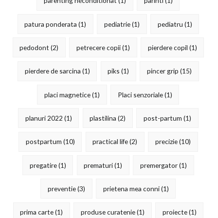
parenting neconditionat
(1)
parinti
(1)
patura ponderata
(1)
pediatrie
(1)
pediatru
(1)
pedodont
(2)
petrecere copii
(1)
pierdere copil
(1)
pierdere de sarcina
(1)
piks
(1)
pincer grip
(15)
placi magnetice
(1)
Placi senzoriale
(1)
planuri 2022
(1)
plastilina
(2)
post-partum
(1)
postpartum
(10)
practical life
(2)
precizie
(10)
pregatire
(1)
prematuri
(1)
premergator
(1)
preventie
(3)
prietena mea conni
(1)
prima carte
(1)
produse curatenie
(1)
proiecte
(1)