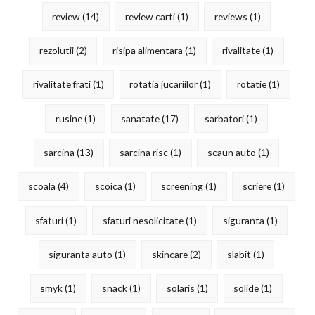
review
(14)
review carti
(1)
reviews
(1)
rezolutii
(2)
risipa alimentara
(1)
rivalitate
(1)
rivalitate frati
(1)
rotatia jucariilor
(1)
rotatie
(1)
rusine
(1)
sanatate
(17)
sarbatori
(1)
sarcina
(13)
sarcina risc
(1)
scaun auto
(1)
scoala
(4)
scoica
(1)
screening
(1)
scriere
(1)
sfaturi
(1)
sfaturi nesolicitate
(1)
siguranta
(1)
siguranta auto
(1)
skincare
(2)
slabit
(1)
smyk
(1)
snack
(1)
solaris
(1)
solide
(1)