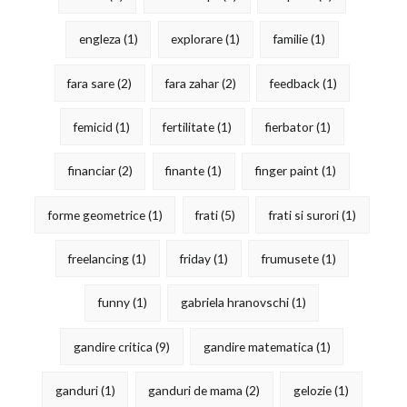
engleza
(1)
explorare
(1)
familie
(1)
fara sare
(2)
fara zahar
(2)
feedback
(1)
femicid
(1)
fertilitate
(1)
fierbator
(1)
financiar
(2)
finante
(1)
finger paint
(1)
forme geometrice
(1)
frati
(5)
frati si surori
(1)
freelancing
(1)
friday
(1)
frumusete
(1)
funny
(1)
gabriela hranovschi
(1)
gandire critica
(9)
gandire matematica
(1)
ganduri
(1)
ganduri de mama
(2)
gelozie
(1)