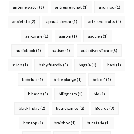
antemergator
(1)
antreprenoriat
(1)
anul nou
(1)
anxietate
(2)
aparat dentar
(1)
arts and crafts
(2)
asigurare
(1)
asirom
(1)
asocieri
(1)
audiobook
(1)
autism
(1)
autodiversificare
(5)
avion
(1)
baby friendly
(3)
bagaje
(1)
bani
(1)
bebelusi
(1)
bebe plange
(1)
bebe Z
(1)
biberon
(3)
bilingvism
(1)
bio
(1)
black friday
(2)
boardgames
(2)
Boards
(3)
bonapp
(1)
brainbox
(1)
bucatarie
(1)