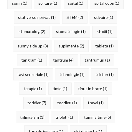
somn
(1)
sortare
(1)
spital
(1)
spital copii
(1)
stat versus privat
(1)
STEM
(2)
stivuire
(1)
stomatolog
(2)
stomatologie
(1)
studii
(1)
sunny side up
(3)
suplimente
(2)
tableta
(1)
tangram
(1)
tantrum
(4)
tantrumuri
(1)
tavi senzoriale
(1)
tehnologie
(1)
telefon
(1)
terapie
(1)
timio
(1)
tinut in brate
(1)
toddler
(7)
toddleri
(1)
travel
(1)
trilingvism
(1)
tripleti
(1)
tummy time
(5)
turn de invatare
(1)
ulei de peste
(1)