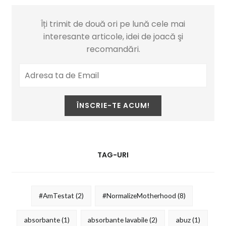
Îți trimit de două ori pe lună cele mai
interesante articole, idei de joacă şi
recomandări.
TAG-URI
#AmTestat
(2)
#NormalizeMotherhood
(8)
absorbante
(1)
absorbante lavabile
(2)
abuz
(1)