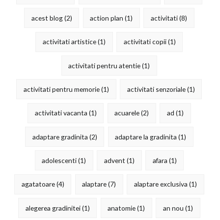
acest blog
(2)
action plan
(1)
activitati
(8)
activitati artistice
(1)
activitati copii
(1)
activitati pentru atentie
(1)
activitati pentru memorie
(1)
activitati senzoriale
(1)
activitati vacanta
(1)
acuarele
(2)
ad
(1)
adaptare gradinita
(2)
adaptare la gradinita
(1)
adolescenti
(1)
advent
(1)
afara
(1)
agatatoare
(4)
alaptare
(7)
alaptare exclusiva
(1)
alegerea gradinitei
(1)
anatomie
(1)
an nou
(1)