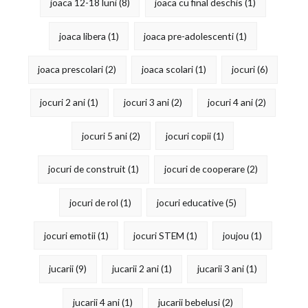
joaca 12-18 luni
(8)
joaca cu final deschis
(1)
joaca libera
(1)
joaca pre-adolescenti
(1)
joaca prescolari
(2)
joaca scolari
(1)
jocuri
(6)
jocuri 2 ani
(1)
jocuri 3 ani
(2)
jocuri 4 ani
(2)
jocuri 5 ani
(2)
jocuri copii
(1)
jocuri de construit
(1)
jocuri de cooperare
(2)
jocuri de rol
(1)
jocuri educative
(5)
jocuri emotii
(1)
jocuri STEM
(1)
joujou
(1)
jucarii
(9)
jucarii 2 ani
(1)
jucarii 3 ani
(1)
jucarii 4 ani
(1)
jucarii bebelusi
(2)