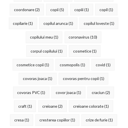
coordonare
(2)
copii
(5)
copiii
(1)
copil
(1)
copilarie
(1)
copilul arunca
(1)
copilul loveste
(1)
copilului meu
(1)
coronavirus
(10)
corpul copilului
(1)
cosmetice
(1)
cosmetice copii
(1)
cosmopolis
(1)
covid
(1)
covoras joaca
(1)
covoras pentru copii
(1)
covoras PVC
(1)
covor joaca
(1)
craciun
(2)
craft
(1)
creioane
(2)
creioane colorate
(1)
cresa
(1)
cresterea copiilor
(1)
crize de furie
(1)