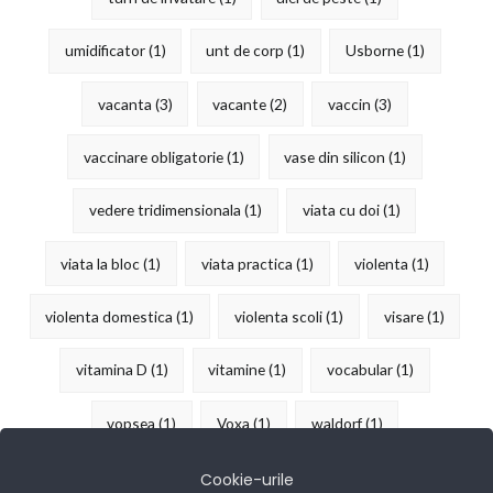
umidificator
(1)
unt de corp
(1)
Usborne
(1)
vacanta
(3)
vacante
(2)
vaccin
(3)
vaccinare obligatorie
(1)
vase din silicon
(1)
vedere tridimensionala
(1)
viata cu doi
(1)
viata la bloc
(1)
viata practica
(1)
violenta
(1)
violenta domestica
(1)
violenta scoli
(1)
visare
(1)
vitamina D
(1)
vitamine
(1)
vocabular
(1)
vopsea
(1)
Voxa
(1)
waldorf
(1)
îndemânare
(15)
Cookie-urile