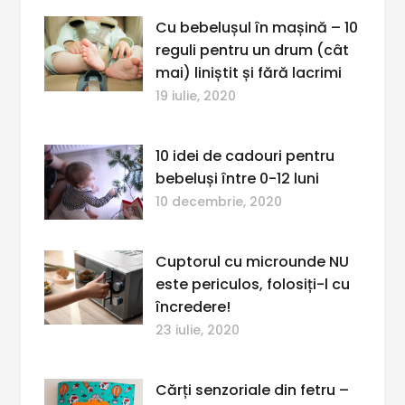
Cu bebelușul în mașină – 10
reguli pentru un drum (cât
mai) liniștit și fără lacrimi
19 iulie, 2020
10 idei de cadouri pentru
bebeluși între 0-12 luni
10 decembrie, 2020
Cuptorul cu microunde NU
este periculos, folosiți-l cu
încredere!
23 iulie, 2020
Cărți senzoriale din fetru –