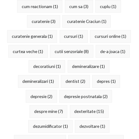
cum reactionam
(1)
cum sa
(3)
cuplu
(1)
curatenie
(3)
curatenie Craciun
(1)
curatenie generala
(1)
cursuri
(1)
cursuri online
(1)
curtea veche
(1)
cutii senzoriale
(8)
de-a joaca
(1)
decoratiuni
(1)
demineralizare
(1)
demineralizari
(1)
dentist
(2)
depres
(1)
depresie
(2)
depresie postnatala
(2)
despre mine
(7)
dexteritate
(15)
dezumidificator
(1)
dezvoltare
(1)