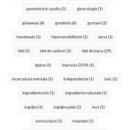
geometrie in spatiu
(1)
ginecologie
(1)
giveaway
(4)
gradinita
(6)
gustare
(1)
handmade
(1)
hipersensibilitate
(1)
iarna
(1)
idei
(1)
idei de cadouri
(2)
idei de joaca
(29)
igiena
(1)
Impruvis D3Vit
(1)
incarcatura mentala
(1)
independenta
(1)
inec
(1)
ingrediente bio
(1)
ingrediente naturale
(1)
ingrijire
(1)
ingrijire piele
(1)
inot
(1)
instructiuni
(1)
intarzieri
(1)