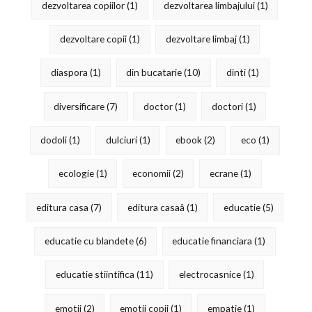
dezvoltarea copiilor
(1)
dezvoltarea limbajului
(1)
dezvoltare copii
(1)
dezvoltare limbaj
(1)
diaspora
(1)
din bucatarie
(10)
dinti
(1)
diversificare
(7)
doctor
(1)
doctori
(1)
dodoli
(1)
dulciuri
(1)
ebook
(2)
eco
(1)
ecologie
(1)
economii
(2)
ecrane
(1)
editura casa
(7)
editura casaâ
(1)
educatie
(5)
educatie cu blandete
(6)
educatie financiara
(1)
educatie stiintifica
(11)
electrocasnice
(1)
emotii
(2)
emotii copii
(1)
empatie
(1)