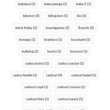
bebelusi
(1)
bebe plange
(1)
bebe Z
(1)
biberon
(3)
bilingvism
(1)
bio
(1)
black friday
(2)
boardgames
(2)
Boards
(3)
bonapp
(1)
brainbox
(1)
bucatarie
(1)
bullying
(2)
bunici
(1)
burnout
(1)
cadou bunici
(1)
cadou craciun
(1)
cadou familie
(1)
cadouri
(4)
cadouri baieti
(1)
cadouri copii
(1)
cadouri craciun
(1)
cadouri fete
(1)
cadouri paste
(1)