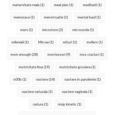
maternitate reala
(1)
meal plan
(1)
meditatii
(1)
memorace
(1)
menstruatie
(1)
mental load
(1)
mers
(1)
micostore
(2)
microunde
(1)
mileniali
(1)
Mircea
(1)
mituri
(1)
mollers
(1)
mom enough
(28)
montessori
(9)
mos craciun
(1)
motricitate fina
(19)
motricitate grosiera
(1)
n00b
(1)
nastere
(14)
nastere in pandemie
(1)
nastere naturala
(1)
nastere vaginala
(1)
natura
(1)
nisip kinetic
(1)