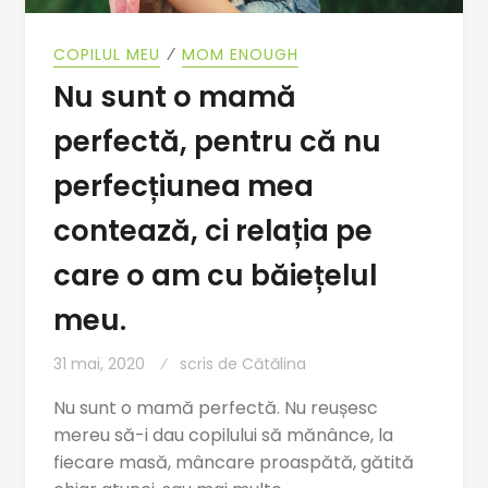
⁄
COPILUL MEU
MOM ENOUGH
Nu sunt o mamă
perfectă, pentru că nu
perfecțiunea mea
contează, ci relația pe
care o am cu băiețelul
meu.
31 mai, 2020
scris de
Cătălina
Nu sunt o mamă perfectă. Nu reușesc
mereu să-i dau copilului să mănânce, la
fiecare masă, mâncare proaspătă, gătită