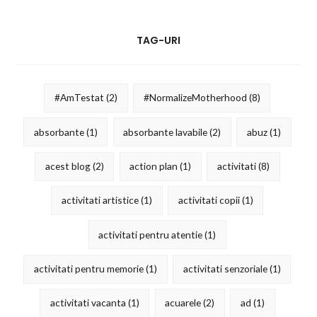
TAG-URI
#AmTestat
(2)
#NormalizeMotherhood
(8)
absorbante
(1)
absorbante lavabile
(2)
abuz
(1)
acest blog
(2)
action plan
(1)
activitati
(8)
activitati artistice
(1)
activitati copii
(1)
activitati pentru atentie
(1)
activitati pentru memorie
(1)
activitati senzoriale
(1)
activitati vacanta
(1)
acuarele
(2)
ad
(1)