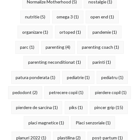
Normalize Motherhood
(5)
nostalgie
(1)
nutritie
(5)
omega 3
(1)
open end
(1)
organizare
(1)
ortoped
(1)
pandemie
(1)
parc
(1)
parenting
(4)
parenting coach
(1)
parenting neconditionat
(1)
parinti
(1)
patura ponderata
(1)
pediatrie
(1)
pediatru
(1)
pedodont
(2)
petrecere copii
(1)
pierdere copil
(1)
pierdere de sarcina
(1)
piks
(1)
pincer grip
(15)
placi magnetice
(1)
Placi senzoriale
(1)
planuri 2022
(1)
plastilina
(2)
post-partum
(1)