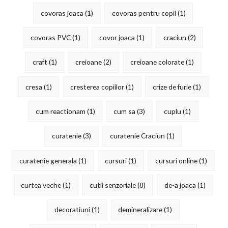
covoras joaca
(1)
covoras pentru copii
(1)
covoras PVC
(1)
covor joaca
(1)
craciun
(2)
craft
(1)
creioane
(2)
creioane colorate
(1)
cresa
(1)
cresterea copiilor
(1)
crize de furie
(1)
cum reactionam
(1)
cum sa
(3)
cuplu
(1)
curatenie
(3)
curatenie Craciun
(1)
curatenie generala
(1)
cursuri
(1)
cursuri online
(1)
curtea veche
(1)
cutii senzoriale
(8)
de-a joaca
(1)
decoratiuni
(1)
demineralizare
(1)