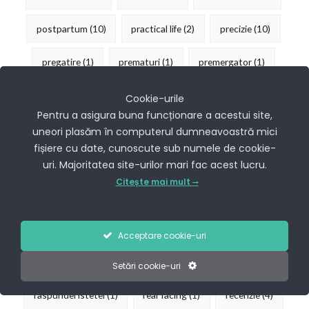
postpartum
(10)
practical life
(2)
precizie
(10)
pregatire
(1)
prematuri
(1)
premergator
(1)
preventie
(3)
prietena mea conni
(1)
Cookie-urile
Pentru a asigura buna funcționare a acestui site,
prima carte
(1)
produse curatenie
(1)
proiecte
(1)
uneori plasăm în computerul dumneavoastră mici
fișiere cu date, cunoscute sub numele de cookie-
protectia mediului
(1)
psiholog
(1)
uri. Majoritatea site-urilor mari fac acest lucru.
Citește mai mult
psihologia copilului mic
(1)
psihologie copii
(1)
pungi senzoriale
(2)
purificator
(1)
puzzle
(3)
Acceptare cookie-uri
puzzle incastru
(1)
raceli dese
(1)
Setări cookie-uri
raspundel istetel
(1)
rear facing
(1)
recenzie
(4)