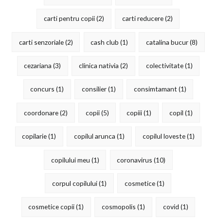
carti pentru copii
(2)
carti reducere
(2)
carti senzoriale
(2)
cash club
(1)
catalina bucur
(8)
cezariana
(3)
clinica nativia
(2)
colectivitate
(1)
concurs
(1)
consilier
(1)
consimtamant
(1)
coordonare
(2)
copii
(5)
copiii
(1)
copil
(1)
copilarie
(1)
copilul arunca
(1)
copilul loveste
(1)
copilului meu
(1)
coronavirus
(10)
corpul copilului
(1)
cosmetice
(1)
cosmetice copii
(1)
cosmopolis
(1)
covid
(1)