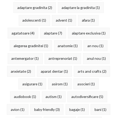
adaptare gradinita
(2)
adaptare la gradinita
(1)
adolescenti
(1)
advent
(1)
afara
(1)
agatatoare
(4)
alaptare
(7)
alaptare exclusiva
(1)
alegerea gradinitei
(1)
anatomie
(1)
an nou
(1)
antemergator
(1)
antreprenoriat
(1)
anul nou
(1)
anxietate
(2)
aparat dentar
(1)
arts and crafts
(2)
asigurare
(1)
asirom
(1)
asocieri
(1)
audiobook
(1)
autism
(1)
autodiversificare
(5)
avion
(1)
baby friendly
(3)
bagaje
(1)
bani
(1)