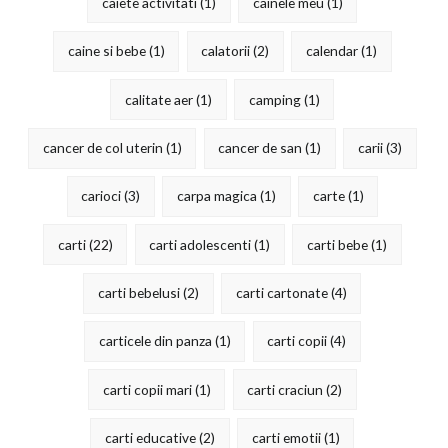
caiete activitati
(1)
cainele meu
(1)
caine si bebe
(1)
calatorii
(2)
calendar
(1)
calitate aer
(1)
camping
(1)
cancer de col uterin
(1)
cancer de san
(1)
carii
(3)
carioci
(3)
carpa magica
(1)
carte
(1)
carti
(22)
carti adolescenti
(1)
carti bebe
(1)
carti bebelusi
(2)
carti cartonate
(4)
carticele din panza
(1)
carti copii
(4)
carti copii mari
(1)
carti craciun
(2)
carti educative
(2)
carti emotii
(1)