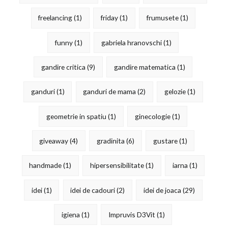
freelancing
(1)
friday
(1)
frumusete
(1)
funny
(1)
gabriela hranovschi
(1)
gandire critica
(9)
gandire matematica
(1)
ganduri
(1)
ganduri de mama
(2)
gelozie
(1)
geometrie in spatiu
(1)
ginecologie
(1)
giveaway
(4)
gradinita
(6)
gustare
(1)
handmade
(1)
hipersensibilitate
(1)
iarna
(1)
idei
(1)
idei de cadouri
(2)
idei de joaca
(29)
igiena
(1)
Impruvis D3Vit
(1)