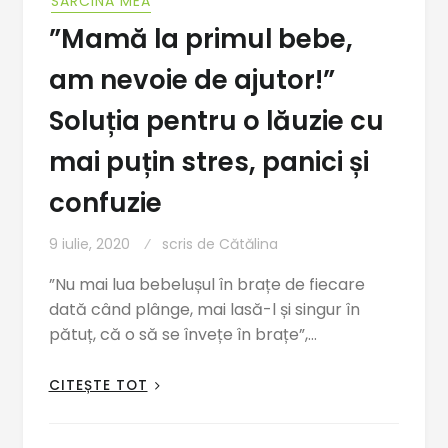
SARCINA MEA
”Mamă la primul bebe,
am nevoie de ajutor!”
Soluția pentru o lăuzie cu
mai puțin stres, panici și
confuzie
9 iulie, 2020
scris de
Cătălina
”Nu mai lua bebelușul în brațe de fiecare
dată când plânge, mai lasă-l și singur în
pătuț, că o să se învețe în brațe”,…
CITEȘTE TOT