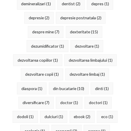
demineralizari
(1)
dentist
(2)
depres
(1)
depresie
(2)
depresie postnatala
(2)
despre mine
(7)
dexteritate
(15)
dezumidificator
(1)
dezvoltare
(1)
dezvoltarea copiilor
(1)
dezvoltarea limbajului
(1)
dezvoltare copii
(1)
dezvoltare limbaj
(1)
diaspora
(1)
din bucatarie
(10)
dinti
(1)
diversificare
(7)
doctor
(1)
doctori
(1)
dodoli
(1)
dulciuri
(1)
ebook
(2)
eco
(1)
ecologie
(1)
economii
(2)
ecrane
(1)