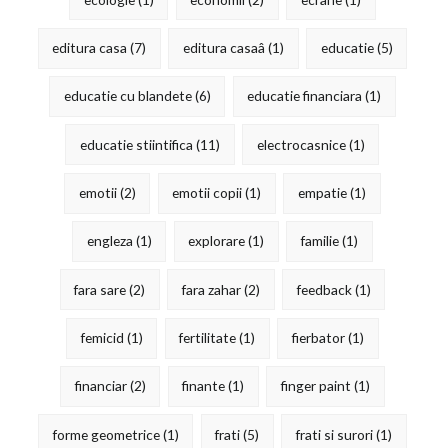
editura casa
(7)
editura casaâ
(1)
educatie
(5)
educatie cu blandete
(6)
educatie financiara
(1)
educatie stiintifica
(11)
electrocasnice
(1)
emotii
(2)
emotii copii
(1)
empatie
(1)
engleza
(1)
explorare
(1)
familie
(1)
fara sare
(2)
fara zahar
(2)
feedback
(1)
femicid
(1)
fertilitate
(1)
fierbator
(1)
financiar
(2)
finante
(1)
finger paint
(1)
forme geometrice
(1)
frati
(5)
frati si surori
(1)