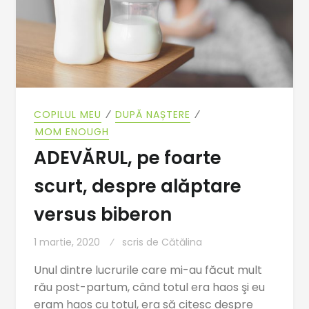
⁄
⁄
COPILUL MEU
DUPĂ NAȘTERE
MOM ENOUGH
ADEVĂRUL, pe foarte
scurt, despre alăptare
versus biberon
1 martie, 2020
scris de
Cătălina
Unul dintre lucrurile care mi-au făcut mult
rău post-partum, când totul era haos şi eu
eram haos cu totul, era să citesc despre