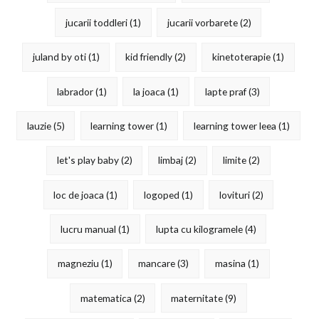
jucarii toddleri
(1)
jucarii vorbarete
(2)
juland by oti
(1)
kid friendly
(2)
kinetoterapie
(1)
labrador
(1)
la joaca
(1)
lapte praf
(3)
lauzie
(5)
learning tower
(1)
learning tower leea
(1)
let's play baby
(2)
limbaj
(2)
limite
(2)
loc de joaca
(1)
logoped
(1)
lovituri
(2)
lucru manual
(1)
lupta cu kilogramele
(4)
magneziu
(1)
mancare
(3)
masina
(1)
matematica
(2)
maternitate
(9)