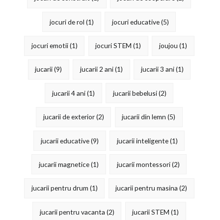
jocuri de rol
(1)
jocuri educative
(5)
jocuri emotii
(1)
jocuri STEM
(1)
joujou
(1)
jucarii
(9)
jucarii 2 ani
(1)
jucarii 3 ani
(1)
jucarii 4 ani
(1)
jucarii bebelusi
(2)
jucarii de exterior
(2)
jucarii din lemn
(5)
jucarii educative
(9)
jucarii inteligente
(1)
jucarii magnetice
(1)
jucarii montessori
(2)
jucarii pentru drum
(1)
jucarii pentru masina
(2)
jucarii pentru vacanta
(2)
jucarii STEM
(1)