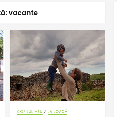
tă:
vacante
⁄
COPILUL MEU
LA JOACĂ