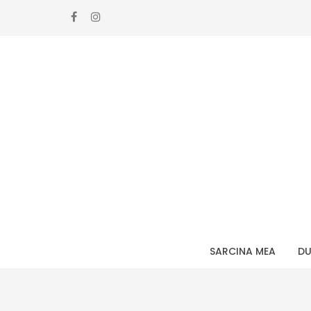
Skip
Skip
to
to
navigation
content
SARCINA MEA
DU