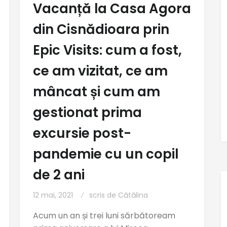
Vacanță la Casa Agora
din Cisnădioara prin
Epic Visits: cum a fost,
ce am vizitat, ce am
mâncat și cum am
gestionat prima
excursie post-
pandemie cu un copil
de 2 ani
12 mai, 2021
scris de
Cătălina
Acum un an și trei luni sărbătoream