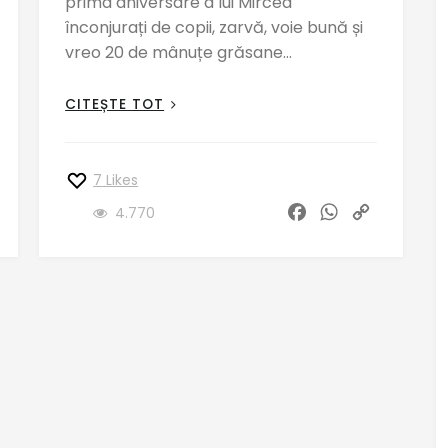
prima aniversare a lui Mircea
înconjurați de copii, zarvă, voie bună și
vreo 20 de mânuțe grăsane…
CITEȘTE TOT
7
Likes
F
W
C
4.770
a
h
o
c
a
p
e
t
y
b
s
L
o
A
i
o
p
n
k
p
k