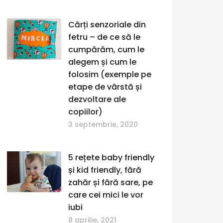
Cărți senzoriale din
fetru – de ce să le
cumpărăm, cum le
alegem și cum le
folosim (exemple pe
etape de vârstă și
dezvoltare ale
copiilor)
3 septembrie, 2020
5 rețete baby friendly
și kid friendly, fără
zahăr și fără sare, pe
care cei mici le vor
iubi
8 aprilie, 2021