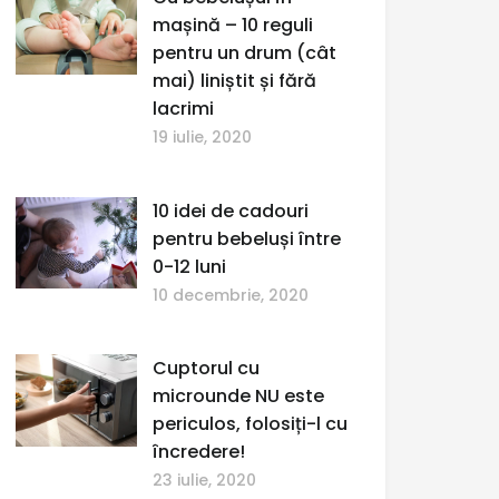
mașină – 10 reguli
pentru un drum (cât
mai) liniștit și fără
lacrimi
19 iulie, 2020
10 idei de cadouri
pentru bebeluși între
0-12 luni
10 decembrie, 2020
Cuptorul cu
microunde NU este
periculos, folosiți-l cu
încredere!
23 iulie, 2020