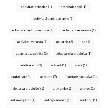
activitati artistice
(1)
activitati copii
(1)
activitati pentru atentie
(1)
activitati pentru memorie
(1)
activitati senzoriale
(1)
activitati vacanta
(1)
acuarele
(2)
ad
(1)
adaptare gradinita
(2)
adaptare la gradinita
(1)
adolescenti
(1)
advent
(1)
afara
(1)
agatatoare
(4)
alaptare
(7)
alaptare exclusiva
(1)
alegerea gradinitei
(1)
anatomie
(1)
an nou
(1)
antemergator
(1)
antreprenoriat
(1)
anul nou
(1)