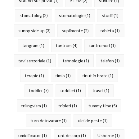
stat versus privat
(1)
STEM
(2)
stivuire
(1)
stomatolog
(2)
stomatologie
(1)
studii
(1)
sunny side up
(3)
suplimente
(2)
tableta
(1)
tangram
(1)
tantrum
(4)
tantrumuri
(1)
tavi senzoriale
(1)
tehnologie
(1)
telefon
(1)
terapie
(1)
timio
(1)
tinut in brate
(1)
toddler
(7)
toddleri
(1)
travel
(1)
trilingvism
(1)
tripleti
(1)
tummy time
(5)
turn de invatare
(1)
ulei de peste
(1)
umidificator
(1)
unt de corp
(1)
Usborne
(1)