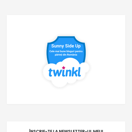
ÎNSCRIE-TE LA NEWSLETTER-UL MEU!