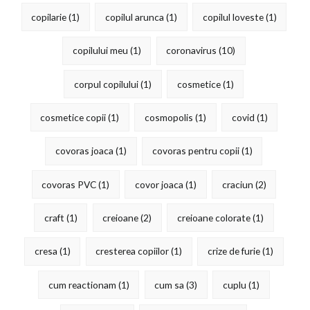
copilarie
(1)
copilul arunca
(1)
copilul loveste
(1)
copilului meu
(1)
coronavirus
(10)
corpul copilului
(1)
cosmetice
(1)
cosmetice copii
(1)
cosmopolis
(1)
covid
(1)
covoras joaca
(1)
covoras pentru copii
(1)
covoras PVC
(1)
covor joaca
(1)
craciun
(2)
craft
(1)
creioane
(2)
creioane colorate
(1)
cresa
(1)
cresterea copiilor
(1)
crize de furie
(1)
cum reactionam
(1)
cum sa
(3)
cuplu
(1)