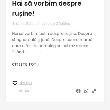
Hai să vorbim despre
rușine!
4 iunie, 2024
scris de
Cătălina
Hai să vorbim puțin despre rușine. Despre
stinghereală și jenă. Despre cum o mamă
care a fost în camping cu noi mi-a scris
”Când…
CITEȘTE TOT
Like this
F
W
C
314
a
h
o
c
a
p
e
t
y