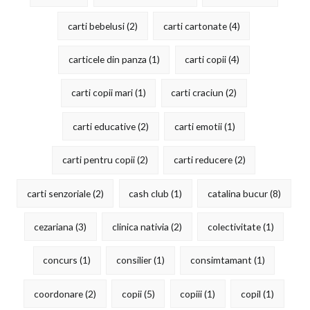
carti bebelusi
(2)
carti cartonate
(4)
carticele din panza
(1)
carti copii
(4)
carti copii mari
(1)
carti craciun
(2)
carti educative
(2)
carti emotii
(1)
carti pentru copii
(2)
carti reducere
(2)
carti senzoriale
(2)
cash club
(1)
catalina bucur
(8)
cezariana
(3)
clinica nativia
(2)
colectivitate
(1)
concurs
(1)
consilier
(1)
consimtamant
(1)
coordonare
(2)
copii
(5)
copiii
(1)
copil
(1)