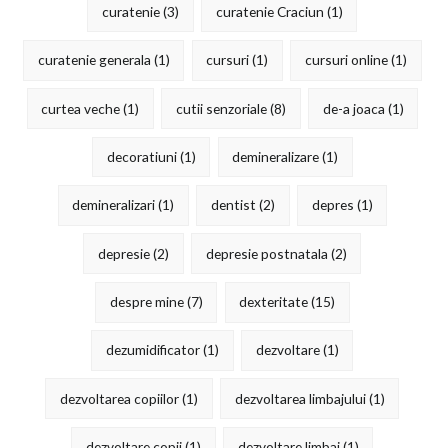
curatenie
(3)
curatenie Craciun
(1)
curatenie generala
(1)
cursuri
(1)
cursuri online
(1)
curtea veche
(1)
cutii senzoriale
(8)
de-a joaca
(1)
decoratiuni
(1)
demineralizare
(1)
demineralizari
(1)
dentist
(2)
depres
(1)
depresie
(2)
depresie postnatala
(2)
despre mine
(7)
dexteritate
(15)
dezumidificator
(1)
dezvoltare
(1)
dezvoltarea copiilor
(1)
dezvoltarea limbajului
(1)
dezvoltare copii
(1)
dezvoltare limbaj
(1)