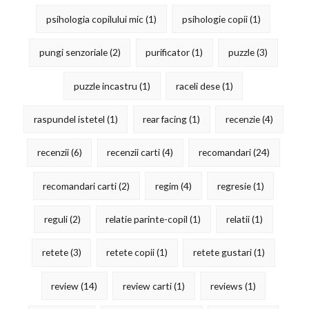
psihologia copilului mic
(1)
psihologie copii
(1)
pungi senzoriale
(2)
purificator
(1)
puzzle
(3)
puzzle incastru
(1)
raceli dese
(1)
raspundel istetel
(1)
rear facing
(1)
recenzie
(4)
recenzii
(6)
recenzii carti
(4)
recomandari
(24)
recomandari carti
(2)
regim
(4)
regresie
(1)
reguli
(2)
relatie parinte-copil
(1)
relatii
(1)
retete
(3)
retete copii
(1)
retete gustari
(1)
review
(14)
review carti
(1)
reviews
(1)