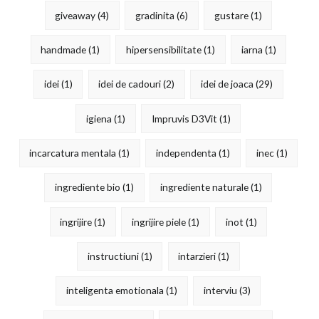
giveaway
(4)
gradinita
(6)
gustare
(1)
handmade
(1)
hipersensibilitate
(1)
iarna
(1)
idei
(1)
idei de cadouri
(2)
idei de joaca
(29)
igiena
(1)
Impruvis D3Vit
(1)
incarcatura mentala
(1)
independenta
(1)
inec
(1)
ingrediente bio
(1)
ingrediente naturale
(1)
ingrijire
(1)
ingrijire piele
(1)
inot
(1)
instructiuni
(1)
intarzieri
(1)
inteligenta emotionala
(1)
interviu
(3)