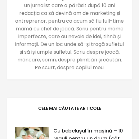
un jurnalist care a părăsit după 10 ani
redacția ca să devină om de marketing și
antreprenor, pentru ca acum să fiu full-time
mamă cu chef de joacă. Scriu pentru mame
imperfecte, care au nevoie de idei, tihnă și
informații. De un loc unde să-și tragă sufletul
și să iși umple sufletul. Scriu despre joacă,
mâncare, somn, despre plimbări și căutări.
Pe scurt, despre copilul meu.
CELE MAI CĂUTATE ARTICOLE
Cu bebelușul în mașină – 10
reguli pentru un drum (cât