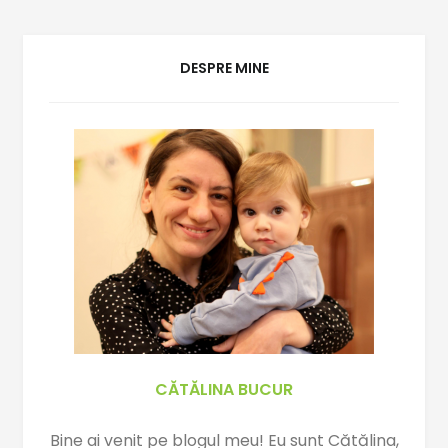
b
s
L
o
A
i
o
p
n
DESPRE MINE
k
p
k
CĂTĂLINA BUCUR
Bine ai venit pe blogul meu! Eu sunt Cătălina,