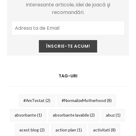
interesante articole, idei de joacă şi
recomandări.
TAG-URI
#AmTestat
(2)
#NormalizeMotherhood
(8)
absorbante
(1)
absorbante lavabile
(2)
abuz
(1)
acest blog
(2)
action plan
(1)
activitati
(8)