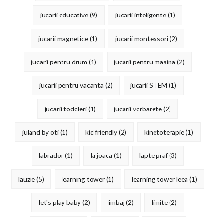
jucarii educative
(9)
jucarii inteligente
(1)
jucarii magnetice
(1)
jucarii montessori
(2)
jucarii pentru drum
(1)
jucarii pentru masina
(2)
jucarii pentru vacanta
(2)
jucarii STEM
(1)
jucarii toddleri
(1)
jucarii vorbarete
(2)
juland by oti
(1)
kid friendly
(2)
kinetoterapie
(1)
labrador
(1)
la joaca
(1)
lapte praf
(3)
lauzie
(5)
learning tower
(1)
learning tower leea
(1)
let's play baby
(2)
limbaj
(2)
limite
(2)