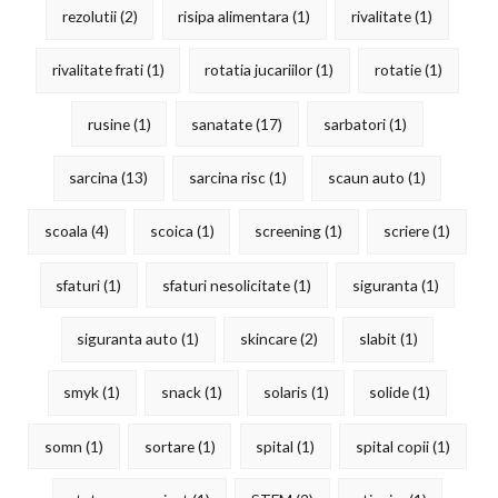
rezolutii
(2)
risipa alimentara
(1)
rivalitate
(1)
rivalitate frati
(1)
rotatia jucariilor
(1)
rotatie
(1)
rusine
(1)
sanatate
(17)
sarbatori
(1)
sarcina
(13)
sarcina risc
(1)
scaun auto
(1)
scoala
(4)
scoica
(1)
screening
(1)
scriere
(1)
sfaturi
(1)
sfaturi nesolicitate
(1)
siguranta
(1)
siguranta auto
(1)
skincare
(2)
slabit
(1)
smyk
(1)
snack
(1)
solaris
(1)
solide
(1)
somn
(1)
sortare
(1)
spital
(1)
spital copii
(1)