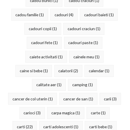
cadou bunici
(1)
cadou craciun
(1)
cadou familie
(1)
cadouri
(4)
cadouri baieti
(1)
cadouri copii
(1)
cadouri craciun
(1)
cadouri fete
(1)
cadouri paste
(1)
caiete activitati
(1)
cainele meu
(1)
caine si bebe
(1)
calatorii
(2)
calendar
(1)
calitate aer
(1)
camping
(1)
cancer de col uterin
(1)
cancer de san
(1)
carii
(3)
carioci
(3)
carpa magica
(1)
carte
(1)
carti
(22)
carti adolescenti
(1)
carti bebe
(1)