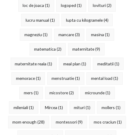
loc de joaca
(1)
logoped
(1)
lovituri
(2)
lucru manual
(1)
lupta cu kilogramele
(4)
magneziu
(1)
mancare
(3)
masina
(1)
matematica
(2)
maternitate
(9)
maternitate reala
(1)
meal plan
(1)
meditatii
(1)
memorace
(1)
menstruatie
(1)
mental load
(1)
mers
(1)
micostore
(2)
microunde
(1)
mileniali
(1)
Mircea
(1)
mituri
(1)
mollers
(1)
mom enough
(28)
montessori
(9)
mos craciun
(1)