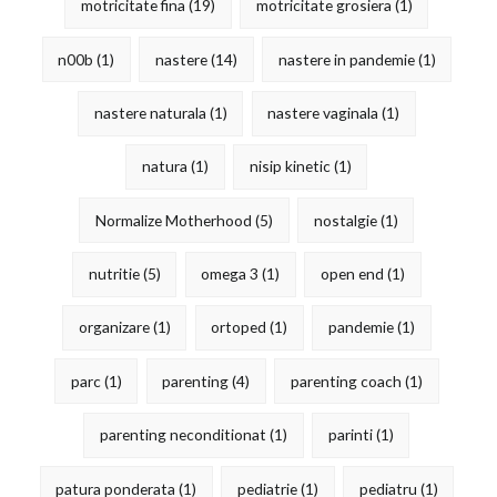
motricitate fina
(19)
motricitate grosiera
(1)
n00b
(1)
nastere
(14)
nastere in pandemie
(1)
nastere naturala
(1)
nastere vaginala
(1)
natura
(1)
nisip kinetic
(1)
Normalize Motherhood
(5)
nostalgie
(1)
nutritie
(5)
omega 3
(1)
open end
(1)
organizare
(1)
ortoped
(1)
pandemie
(1)
parc
(1)
parenting
(4)
parenting coach
(1)
parenting neconditionat
(1)
parinti
(1)
patura ponderata
(1)
pediatrie
(1)
pediatru
(1)