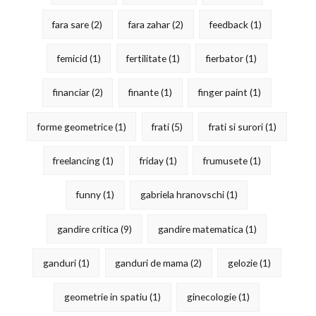
fara sare
(2)
fara zahar
(2)
feedback
(1)
femicid
(1)
fertilitate
(1)
fierbator
(1)
financiar
(2)
finante
(1)
finger paint
(1)
forme geometrice
(1)
frati
(5)
frati si surori
(1)
freelancing
(1)
friday
(1)
frumusete
(1)
funny
(1)
gabriela hranovschi
(1)
gandire critica
(9)
gandire matematica
(1)
ganduri
(1)
ganduri de mama
(2)
gelozie
(1)
geometrie in spatiu
(1)
ginecologie
(1)