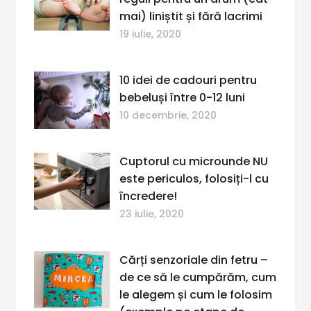
mai) liniștit și fără lacrimi
19 iulie, 2020
10 idei de cadouri pentru
bebeluși între 0-12 luni
10 decembrie, 2020
Cuptorul cu microunde NU
este periculos, folosiți-l cu
încredere!
23 iulie, 2020
Cărți senzoriale din fetru –
de ce să le cumpărăm, cum
le alegem și cum le folosim