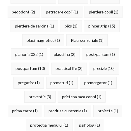
pedodont
(2)
petrecere copii
(1)
pierdere copil
(1)
pierdere de sarcina
(1)
piks
(1)
pincer grip
(15)
placi magnetice
(1)
Placi senzoriale
(1)
planuri 2022
(1)
plastilina
(2)
post-partum
(1)
postpartum
(10)
practical life
(2)
precizie
(10)
pregatire
(1)
prematuri
(1)
premergator
(1)
preventie
(3)
prietena mea conni
(1)
prima carte
(1)
produse curatenie
(1)
proiecte
(1)
protectia mediului
(1)
psiholog
(1)