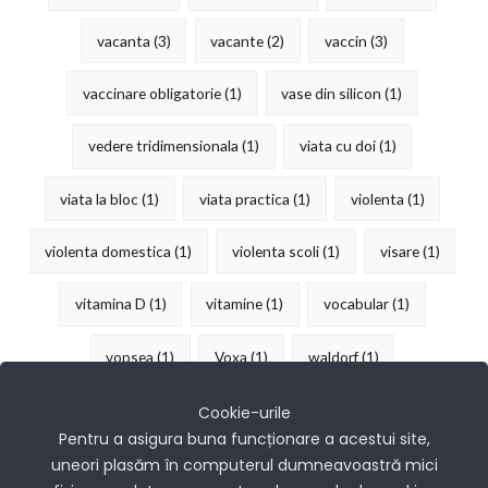
vacanta
(3)
vacante
(2)
vaccin
(3)
vaccinare obligatorie
(1)
vase din silicon
(1)
vedere tridimensionala
(1)
viata cu doi
(1)
viata la bloc
(1)
viata practica
(1)
violenta
(1)
violenta domestica
(1)
violenta scoli
(1)
visare
(1)
vitamina D
(1)
vitamine
(1)
vocabular
(1)
vopsea
(1)
Voxa
(1)
waldorf
(1)
îndemânare
(15)
Cookie-urile
Pentru a asigura buna funcționare a acestui site,
uneori plasăm în computerul dumneavoastră mici