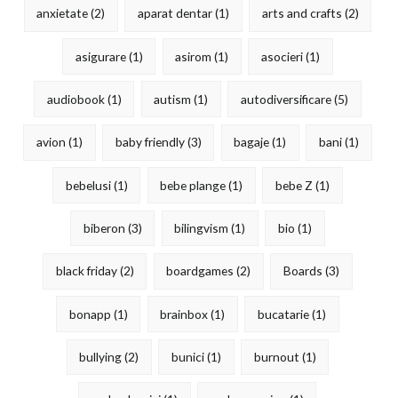
anxietate
(2)
aparat dentar
(1)
arts and crafts
(2)
asigurare
(1)
asirom
(1)
asocieri
(1)
audiobook
(1)
autism
(1)
autodiversificare
(5)
avion
(1)
baby friendly
(3)
bagaje
(1)
bani
(1)
bebelusi
(1)
bebe plange
(1)
bebe Z
(1)
biberon
(3)
bilingvism
(1)
bio
(1)
black friday
(2)
boardgames
(2)
Boards
(3)
bonapp
(1)
brainbox
(1)
bucatarie
(1)
bullying
(2)
bunici
(1)
burnout
(1)