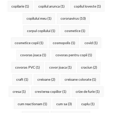
copilarie
(1)
copilul arunca
(1)
copilul loveste
(1)
copilului meu
(1)
coronavirus
(10)
corpul copilului
(1)
cosmetice
(1)
cosmetice copii
(1)
cosmopolis
(1)
covid
(1)
covoras joaca
(1)
covoras pentru copii
(1)
covoras PVC
(1)
covor joaca
(1)
craciun
(2)
craft
(1)
creioane
(2)
creioane colorate
(1)
cresa
(1)
cresterea copiilor
(1)
crize de furie
(1)
cum reactionam
(1)
cum sa
(3)
cuplu
(1)