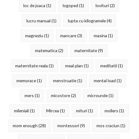
loc de joaca
(1)
logoped
(1)
lovituri
(2)
lucru manual
(1)
lupta cu kilogramele
(4)
magneziu
(1)
mancare
(3)
masina
(1)
matematica
(2)
maternitate
(9)
maternitate reala
(1)
meal plan
(1)
meditatii
(1)
memorace
(1)
menstruatie
(1)
mental load
(1)
mers
(1)
micostore
(2)
microunde
(1)
mileniali
(1)
Mircea
(1)
mituri
(1)
mollers
(1)
mom enough
(28)
montessori
(9)
mos craciun
(1)