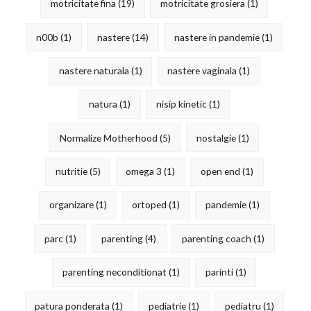
motricitate fina
(19)
motricitate grosiera
(1)
n00b
(1)
nastere
(14)
nastere in pandemie
(1)
nastere naturala
(1)
nastere vaginala
(1)
natura
(1)
nisip kinetic
(1)
Normalize Motherhood
(5)
nostalgie
(1)
nutritie
(5)
omega 3
(1)
open end
(1)
organizare
(1)
ortoped
(1)
pandemie
(1)
parc
(1)
parenting
(4)
parenting coach
(1)
parenting neconditionat
(1)
parinti
(1)
patura ponderata
(1)
pediatrie
(1)
pediatru
(1)