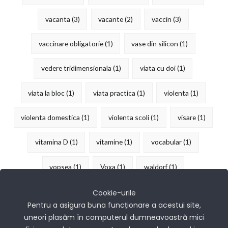
vacanta
(3)
vacante
(2)
vaccin
(3)
vaccinare obligatorie
(1)
vase din silicon
(1)
vedere tridimensionala
(1)
viata cu doi
(1)
viata la bloc
(1)
viata practica
(1)
violenta
(1)
violenta domestica
(1)
violenta scoli
(1)
visare
(1)
vitamina D
(1)
vitamine
(1)
vocabular
(1)
vopsea
(1)
Voxa
(1)
waldorf
(1)
îndemânare
(15)
Cookie-urile
Pentru a asigura buna funcționare a acestui site,
uneori plasăm în computerul dumneavoastră mici