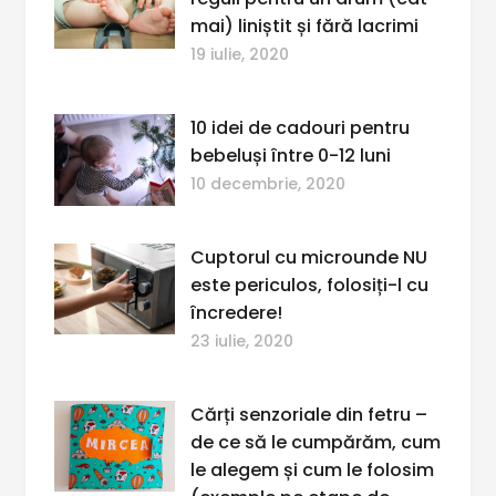
mai) liniștit și fără lacrimi
19 iulie, 2020
10 idei de cadouri pentru
bebeluși între 0-12 luni
10 decembrie, 2020
Cuptorul cu microunde NU
este periculos, folosiți-l cu
încredere!
23 iulie, 2020
Cărți senzoriale din fetru –
de ce să le cumpărăm, cum
le alegem și cum le folosim