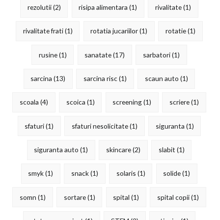
rezolutii
(2)
risipa alimentara
(1)
rivalitate
(1)
rivalitate frati
(1)
rotatia jucariilor
(1)
rotatie
(1)
rusine
(1)
sanatate
(17)
sarbatori
(1)
sarcina
(13)
sarcina risc
(1)
scaun auto
(1)
scoala
(4)
scoica
(1)
screening
(1)
scriere
(1)
sfaturi
(1)
sfaturi nesolicitate
(1)
siguranta
(1)
siguranta auto
(1)
skincare
(2)
slabit
(1)
smyk
(1)
snack
(1)
solaris
(1)
solide
(1)
somn
(1)
sortare
(1)
spital
(1)
spital copii
(1)