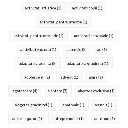
activitati artistice
(1)
activitati copii
(1)
activitati pentru atentie
(1)
activitati pentru memorie
(1)
activitati senzoriale
(1)
activitati vacanta
(1)
acuarele
(2)
ad
(1)
adaptare gradinita
(2)
adaptare la gradinita
(1)
adolescenti
(1)
advent
(1)
afara
(1)
agatatoare
(4)
alaptare
(7)
alaptare exclusiva
(1)
alegerea gradinitei
(1)
anatomie
(1)
an nou
(1)
antemergator
(1)
antreprenoriat
(1)
anul nou
(1)