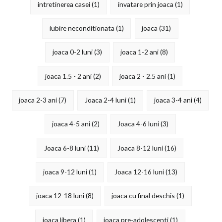
intretinerea casei
(1)
invatare prin joaca
(1)
iubire neconditionata
(1)
joaca
(31)
joaca 0-2 luni
(3)
joaca 1-2 ani
(8)
joaca 1.5 - 2 ani
(2)
joaca 2 - 2.5 ani
(1)
joaca 2-3 ani
(7)
Joaca 2-4 luni
(1)
joaca 3-4 ani
(4)
joaca 4-5 ani
(2)
Joaca 4-6 luni
(3)
Joaca 6-8 luni
(11)
Joaca 8-12 luni
(16)
joaca 9-12 luni
(1)
Joaca 12-16 luni
(13)
joaca 12-18 luni
(8)
joaca cu final deschis
(1)
joaca libera
(1)
joaca pre-adolescenti
(1)