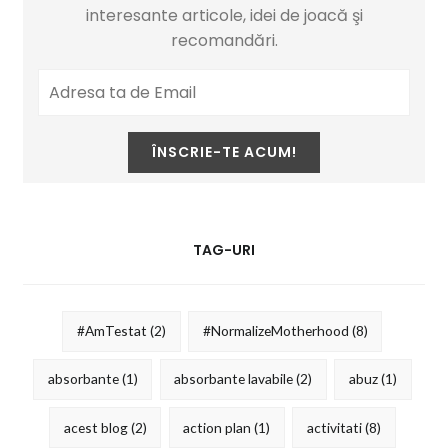
interesante articole, idei de joacă şi
recomandări.
TAG-URI
#AmTestat
(2)
#NormalizeMotherhood
(8)
absorbante
(1)
absorbante lavabile
(2)
abuz
(1)
acest blog
(2)
action plan
(1)
activitati
(8)