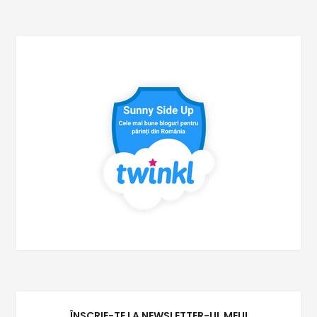
ÎNSCRIE-TE LA NEWSLETTER-UL MEU!