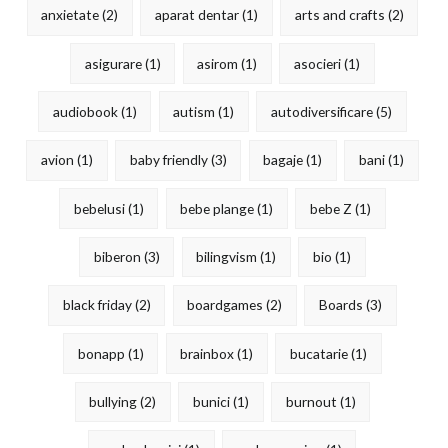
anxietate
(2)
aparat dentar
(1)
arts and crafts
(2)
asigurare
(1)
asirom
(1)
asocieri
(1)
audiobook
(1)
autism
(1)
autodiversificare
(5)
avion
(1)
baby friendly
(3)
bagaje
(1)
bani
(1)
bebelusi
(1)
bebe plange
(1)
bebe Z
(1)
biberon
(3)
bilingvism
(1)
bio
(1)
black friday
(2)
boardgames
(2)
Boards
(3)
bonapp
(1)
brainbox
(1)
bucatarie
(1)
bullying
(2)
bunici
(1)
burnout
(1)