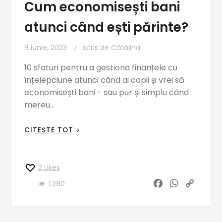
Cum economisești bani
atunci când ești părinte?
8 iunie, 2023
scris de
Cătălina
10 sfaturi pentru a gestiona finanțele cu
înțelepciune atunci când ai copii și vrei să
economisești bani - sau pur și simplu când
mereu…
CITEȘTE TOT
2
Likes
F
W
C
1.280
a
h
o
c
a
p
e
t
y