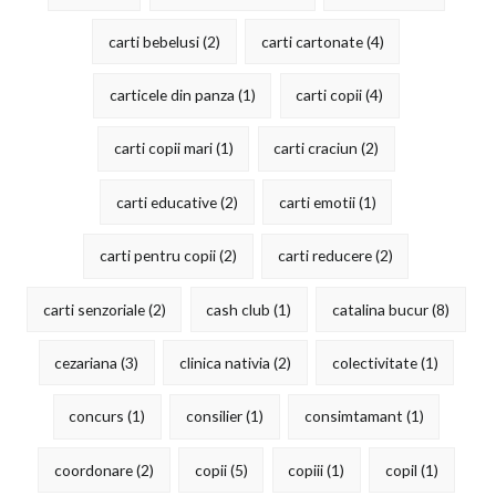
carti bebelusi
(2)
carti cartonate
(4)
carticele din panza
(1)
carti copii
(4)
carti copii mari
(1)
carti craciun
(2)
carti educative
(2)
carti emotii
(1)
carti pentru copii
(2)
carti reducere
(2)
carti senzoriale
(2)
cash club
(1)
catalina bucur
(8)
cezariana
(3)
clinica nativia
(2)
colectivitate
(1)
concurs
(1)
consilier
(1)
consimtamant
(1)
coordonare
(2)
copii
(5)
copiii
(1)
copil
(1)