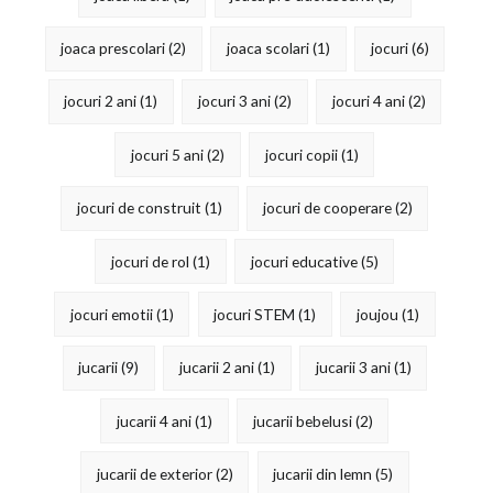
joaca prescolari
(2)
joaca scolari
(1)
jocuri
(6)
jocuri 2 ani
(1)
jocuri 3 ani
(2)
jocuri 4 ani
(2)
jocuri 5 ani
(2)
jocuri copii
(1)
jocuri de construit
(1)
jocuri de cooperare
(2)
jocuri de rol
(1)
jocuri educative
(5)
jocuri emotii
(1)
jocuri STEM
(1)
joujou
(1)
jucarii
(9)
jucarii 2 ani
(1)
jucarii 3 ani
(1)
jucarii 4 ani
(1)
jucarii bebelusi
(2)
jucarii de exterior
(2)
jucarii din lemn
(5)