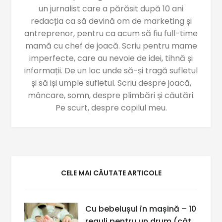
un jurnalist care a părăsit după 10 ani
redacția ca să devină om de marketing și
antreprenor, pentru ca acum să fiu full-time
mamă cu chef de joacă. Scriu pentru mame
imperfecte, care au nevoie de idei, tihnă și
informații. De un loc unde să-și tragă sufletul
și să iși umple sufletul. Scriu despre joacă,
mâncare, somn, despre plimbări și căutări.
Pe scurt, despre copilul meu.
CELE MAI CĂUTATE ARTICOLE
Cu bebelușul în mașină – 10
reguli pentru un drum (cât