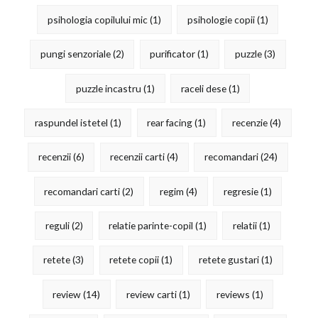
psihologia copilului mic
(1)
psihologie copii
(1)
pungi senzoriale
(2)
purificator
(1)
puzzle
(3)
puzzle incastru
(1)
raceli dese
(1)
raspundel istetel
(1)
rear facing
(1)
recenzie
(4)
recenzii
(6)
recenzii carti
(4)
recomandari
(24)
recomandari carti
(2)
regim
(4)
regresie
(1)
reguli
(2)
relatie parinte-copil
(1)
relatii
(1)
retete
(3)
retete copii
(1)
retete gustari
(1)
review
(14)
review carti
(1)
reviews
(1)