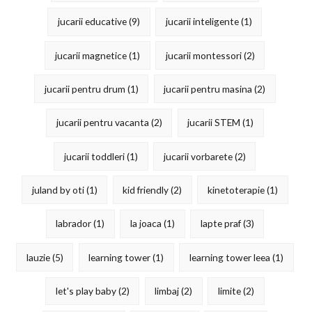
jucarii educative
(9)
jucarii inteligente
(1)
jucarii magnetice
(1)
jucarii montessori
(2)
jucarii pentru drum
(1)
jucarii pentru masina
(2)
jucarii pentru vacanta
(2)
jucarii STEM
(1)
jucarii toddleri
(1)
jucarii vorbarete
(2)
juland by oti
(1)
kid friendly
(2)
kinetoterapie
(1)
labrador
(1)
la joaca
(1)
lapte praf
(3)
lauzie
(5)
learning tower
(1)
learning tower leea
(1)
let's play baby
(2)
limbaj
(2)
limite
(2)