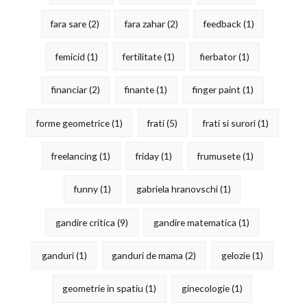
fara sare
(2)
fara zahar
(2)
feedback
(1)
femicid
(1)
fertilitate
(1)
fierbator
(1)
financiar
(2)
finante
(1)
finger paint
(1)
forme geometrice
(1)
frati
(5)
frati si surori
(1)
freelancing
(1)
friday
(1)
frumusete
(1)
funny
(1)
gabriela hranovschi
(1)
gandire critica
(9)
gandire matematica
(1)
ganduri
(1)
ganduri de mama
(2)
gelozie
(1)
geometrie in spatiu
(1)
ginecologie
(1)