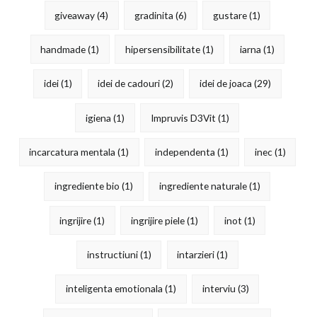
giveaway
(4)
gradinita
(6)
gustare
(1)
handmade
(1)
hipersensibilitate
(1)
iarna
(1)
idei
(1)
idei de cadouri
(2)
idei de joaca
(29)
igiena
(1)
Impruvis D3Vit
(1)
incarcatura mentala
(1)
independenta
(1)
inec
(1)
ingrediente bio
(1)
ingrediente naturale
(1)
ingrijire
(1)
ingrijire piele
(1)
inot
(1)
instructiuni
(1)
intarzieri
(1)
inteligenta emotionala
(1)
interviu
(3)