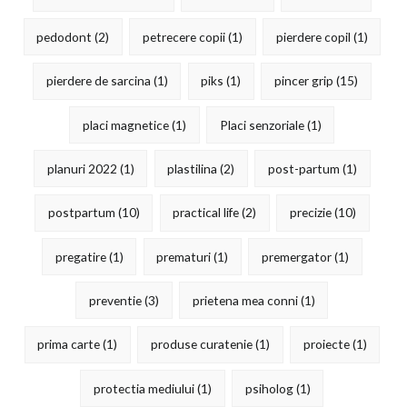
pedodont
(2)
petrecere copii
(1)
pierdere copil
(1)
pierdere de sarcina
(1)
piks
(1)
pincer grip
(15)
placi magnetice
(1)
Placi senzoriale
(1)
planuri 2022
(1)
plastilina
(2)
post-partum
(1)
postpartum
(10)
practical life
(2)
precizie
(10)
pregatire
(1)
prematuri
(1)
premergator
(1)
preventie
(3)
prietena mea conni
(1)
prima carte
(1)
produse curatenie
(1)
proiecte
(1)
protectia mediului
(1)
psiholog
(1)