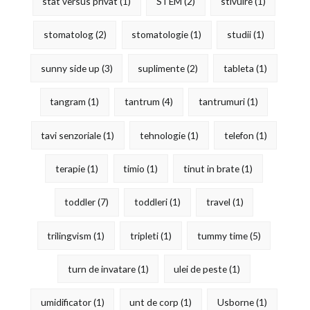
stat versus privat
(1)
STEM
(2)
stivuire
(1)
stomatolog
(2)
stomatologie
(1)
studii
(1)
sunny side up
(3)
suplimente
(2)
tableta
(1)
tangram
(1)
tantrum
(4)
tantrumuri
(1)
tavi senzoriale
(1)
tehnologie
(1)
telefon
(1)
terapie
(1)
timio
(1)
tinut in brate
(1)
toddler
(7)
toddleri
(1)
travel
(1)
trilingvism
(1)
tripleti
(1)
tummy time
(5)
turn de invatare
(1)
ulei de peste
(1)
umidificator
(1)
unt de corp
(1)
Usborne
(1)