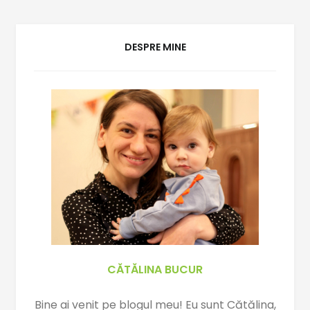
b
s
L
o
A
i
o
p
n
DESPRE MINE
k
p
k
CĂTĂLINA BUCUR
Bine ai venit pe blogul meu! Eu sunt Cătălina,