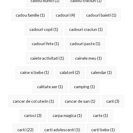
cadou bunici
(1)
cadou craciun
(1)
cadou familie
(1)
cadouri
(4)
cadouri baieti
(1)
cadouri copii
(1)
cadouri craciun
(1)
cadouri fete
(1)
cadouri paste
(1)
caiete activitati
(1)
cainele meu
(1)
caine si bebe
(1)
calatorii
(2)
calendar
(1)
calitate aer
(1)
camping
(1)
cancer de col uterin
(1)
cancer de san
(1)
carii
(3)
carioci
(3)
carpa magica
(1)
carte
(1)
carti
(22)
carti adolescenti
(1)
carti bebe
(1)