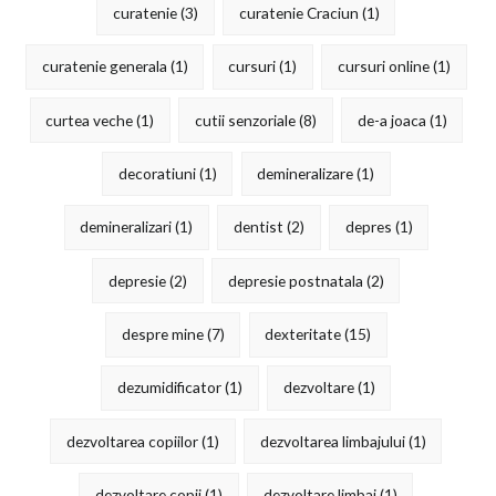
curatenie
(3)
curatenie Craciun
(1)
curatenie generala
(1)
cursuri
(1)
cursuri online
(1)
curtea veche
(1)
cutii senzoriale
(8)
de-a joaca
(1)
decoratiuni
(1)
demineralizare
(1)
demineralizari
(1)
dentist
(2)
depres
(1)
depresie
(2)
depresie postnatala
(2)
despre mine
(7)
dexteritate
(15)
dezumidificator
(1)
dezvoltare
(1)
dezvoltarea copiilor
(1)
dezvoltarea limbajului
(1)
dezvoltare copii
(1)
dezvoltare limbaj
(1)