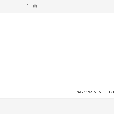
Skip
Skip
to
to
navigation
content
SARCINA MEA
DU