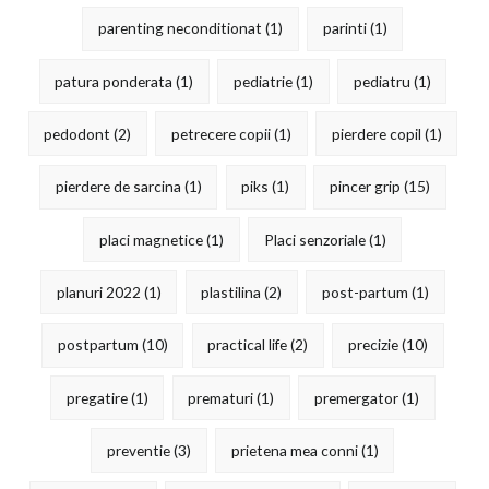
parenting neconditionat
(1)
parinti
(1)
patura ponderata
(1)
pediatrie
(1)
pediatru
(1)
pedodont
(2)
petrecere copii
(1)
pierdere copil
(1)
pierdere de sarcina
(1)
piks
(1)
pincer grip
(15)
placi magnetice
(1)
Placi senzoriale
(1)
planuri 2022
(1)
plastilina
(2)
post-partum
(1)
postpartum
(10)
practical life
(2)
precizie
(10)
pregatire
(1)
prematuri
(1)
premergator
(1)
preventie
(3)
prietena mea conni
(1)