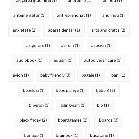
alegerea gradinitei
(1)
anatomie
(1)
an nou
(1)
antemergator
(1)
antreprenoriat
(1)
anul nou
(1)
anxietate
(2)
aparat dentar
(1)
arts and crafts
(2)
asigurare
(1)
asirom
(1)
asocieri
(1)
audiobook
(1)
autism
(1)
autodiversificare
(5)
avion
(1)
baby friendly
(3)
bagaje
(1)
bani
(1)
bebelusi
(1)
bebe plange
(1)
bebe Z
(1)
biberon
(3)
bilingvism
(1)
bio
(1)
black friday
(2)
boardgames
(2)
Boards
(3)
bonapp
(1)
brainbox
(1)
bucatarie
(1)