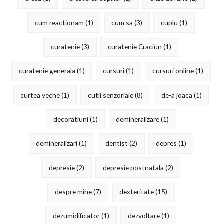
cum reactionam
(1)
cum sa
(3)
cuplu
(1)
curatenie
(3)
curatenie Craciun
(1)
curatenie generala
(1)
cursuri
(1)
cursuri online
(1)
curtea veche
(1)
cutii senzoriale
(8)
de-a joaca
(1)
decoratiuni
(1)
demineralizare
(1)
demineralizari
(1)
dentist
(2)
depres
(1)
depresie
(2)
depresie postnatala
(2)
despre mine
(7)
dexteritate
(15)
dezumidificator
(1)
dezvoltare
(1)