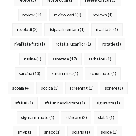
review
(14)
review carti
(1)
reviews
(1)
rezolutii
(2)
risipa alimentara
(1)
rivalitate
(1)
rivalitate frati
(1)
rotatia jucariilor
(1)
rotatie
(1)
rusine
(1)
sanatate
(17)
sarbatori
(1)
sarcina
(13)
sarcina risc
(1)
scaun auto
(1)
scoala
(4)
scoica
(1)
screening
(1)
scriere
(1)
sfaturi
(1)
sfaturi nesolicitate
(1)
siguranta
(1)
siguranta auto
(1)
skincare
(2)
slabit
(1)
smyk
(1)
snack
(1)
solaris
(1)
solide
(1)