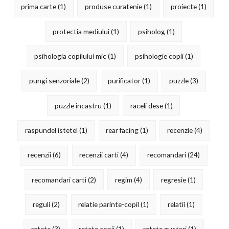
prima carte
(1)
produse curatenie
(1)
proiecte
(1)
protectia mediului
(1)
psiholog
(1)
psihologia copilului mic
(1)
psihologie copii
(1)
pungi senzoriale
(2)
purificator
(1)
puzzle
(3)
puzzle incastru
(1)
raceli dese
(1)
raspundel istetel
(1)
rear facing
(1)
recenzie
(4)
recenzii
(6)
recenzii carti
(4)
recomandari
(24)
recomandari carti
(2)
regim
(4)
regresie
(1)
reguli
(2)
relatie parinte-copil
(1)
relatii
(1)
retete
(3)
retete copii
(1)
retete gustari
(1)