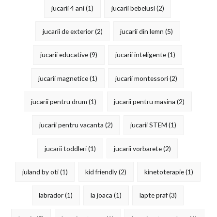
jucarii 4 ani
(1)
jucarii bebelusi
(2)
jucarii de exterior
(2)
jucarii din lemn
(5)
jucarii educative
(9)
jucarii inteligente
(1)
jucarii magnetice
(1)
jucarii montessori
(2)
jucarii pentru drum
(1)
jucarii pentru masina
(2)
jucarii pentru vacanta
(2)
jucarii STEM
(1)
jucarii toddleri
(1)
jucarii vorbarete
(2)
juland by oti
(1)
kid friendly
(2)
kinetoterapie
(1)
labrador
(1)
la joaca
(1)
lapte praf
(3)