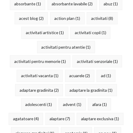
absorbante
(1)
absorbante lavabile
(2)
abuz
(1)
acest blog
(2)
action plan
(1)
activitati
(8)
activitati artistice
(1)
activitati copii
(1)
activitati pentru atentie
(1)
activitati pentru memorie
(1)
activitati senzoriale
(1)
activitati vacanta
(1)
acuarele
(2)
ad
(1)
adaptare gradinita
(2)
adaptare la gradinita
(1)
adolescenti
(1)
advent
(1)
afara
(1)
agatatoare
(4)
alaptare
(7)
alaptare exclusiva
(1)