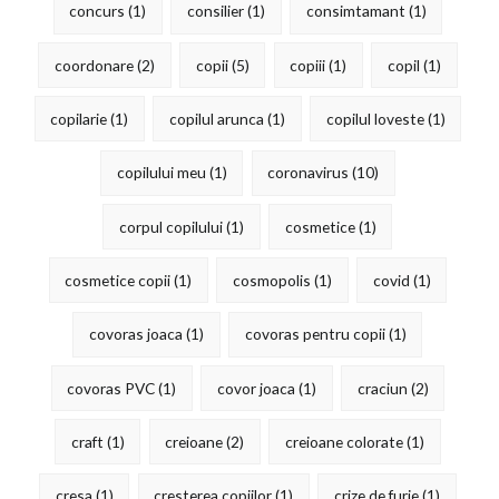
concurs
(1)
consilier
(1)
consimtamant
(1)
coordonare
(2)
copii
(5)
copiii
(1)
copil
(1)
copilarie
(1)
copilul arunca
(1)
copilul loveste
(1)
copilului meu
(1)
coronavirus
(10)
corpul copilului
(1)
cosmetice
(1)
cosmetice copii
(1)
cosmopolis
(1)
covid
(1)
covoras joaca
(1)
covoras pentru copii
(1)
covoras PVC
(1)
covor joaca
(1)
craciun
(2)
craft
(1)
creioane
(2)
creioane colorate
(1)
cresa
(1)
cresterea copiilor
(1)
crize de furie
(1)