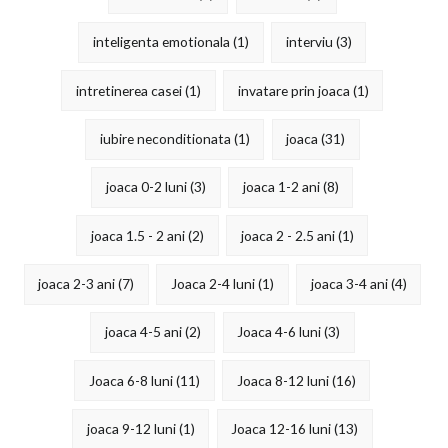
inteligenta emotionala
(1)
interviu
(3)
intretinerea casei
(1)
invatare prin joaca
(1)
iubire neconditionata
(1)
joaca
(31)
joaca 0-2 luni
(3)
joaca 1-2 ani
(8)
joaca 1.5 - 2 ani
(2)
joaca 2 - 2.5 ani
(1)
joaca 2-3 ani
(7)
Joaca 2-4 luni
(1)
joaca 3-4 ani
(4)
joaca 4-5 ani
(2)
Joaca 4-6 luni
(3)
Joaca 6-8 luni
(11)
Joaca 8-12 luni
(16)
joaca 9-12 luni
(1)
Joaca 12-16 luni
(13)