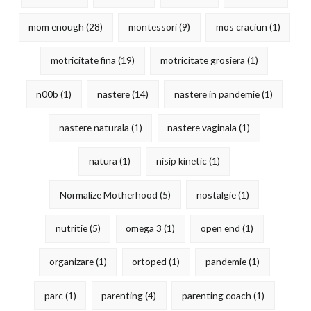
mom enough
(28)
montessori
(9)
mos craciun
(1)
motricitate fina
(19)
motricitate grosiera
(1)
n00b
(1)
nastere
(14)
nastere in pandemie
(1)
nastere naturala
(1)
nastere vaginala
(1)
natura
(1)
nisip kinetic
(1)
Normalize Motherhood
(5)
nostalgie
(1)
nutritie
(5)
omega 3
(1)
open end
(1)
organizare
(1)
ortoped
(1)
pandemie
(1)
parc
(1)
parenting
(4)
parenting coach
(1)