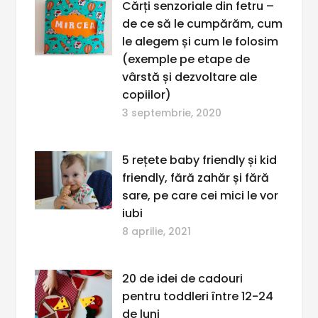
Cărți senzoriale din fetru –
de ce să le cumpărăm, cum
le alegem și cum le folosim
(exemple pe etape de
vârstă și dezvoltare ale
copiilor)
3 septembrie, 2020
5 rețete baby friendly și kid
friendly, fără zahăr și fără
sare, pe care cei mici le vor
iubi
8 aprilie, 2021
20 de idei de cadouri
pentru toddleri între 12-24
de luni