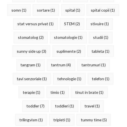
somn
(1)
sortare
(1)
spital
(1)
spital copii
(1)
stat versus privat
(1)
STEM
(2)
stivuire
(1)
stomatolog
(2)
stomatologie
(1)
studii
(1)
sunny side up
(3)
suplimente
(2)
tableta
(1)
tangram
(1)
tantrum
(4)
tantrumuri
(1)
tavi senzoriale
(1)
tehnologie
(1)
telefon
(1)
terapie
(1)
timio
(1)
tinut in brate
(1)
toddler
(7)
toddleri
(1)
travel
(1)
trilingvism
(1)
tripleti
(1)
tummy time
(5)