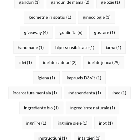
ganduri
(1)
ganduri de mama
(2)
gelozie
(1)
geometrie in spatiu
(1)
ginecologie
(1)
giveaway
(4)
gradinita
(6)
gustare
(1)
handmade
(1)
hipersensibilitate
(1)
iarna
(1)
idei
(1)
idei de cadouri
(2)
idei de joaca
(29)
igiena
(1)
Impruvis D3Vit
(1)
incarcatura mentala
(1)
independenta
(1)
inec
(1)
ingrediente bio
(1)
ingrediente naturale
(1)
ingrijire
(1)
ingrijire piele
(1)
inot
(1)
instructiuni
(1)
intarzieri
(1)