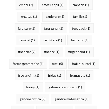
emotii
(2)
emotii copii
(1)
empatie
(1)
engleza
(1)
explorare
(1)
familie
(1)
fara sare
(2)
fara zahar
(2)
feedback
(1)
femicid
(1)
fertilitate
(1)
fierbator
(1)
financiar
(2)
finante
(1)
finger paint
(1)
forme geometrice
(1)
frati
(5)
frati si surori
(1)
freelancing
(1)
friday
(1)
frumusete
(1)
funny
(1)
gabriela hranovschi
(1)
gandire critica
(9)
gandire matematica
(1)