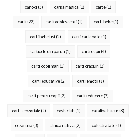
carioci
(3)
carpa magica
(1)
carte
(1)
carti
(22)
carti adolescenti
(1)
carti bebe
(1)
carti bebelusi
(2)
carti cartonate
(4)
carticele din panza
(1)
carti copii
(4)
carti copii mari
(1)
carti craciun
(2)
carti educative
(2)
carti emotii
(1)
carti pentru copii
(2)
carti reducere
(2)
carti senzoriale
(2)
cash club
(1)
catalina bucur
(8)
cezariana
(3)
clinica nativia
(2)
colectivitate
(1)