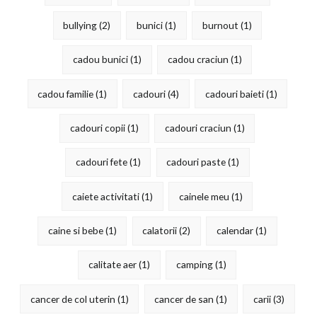
bullying
(2)
bunici
(1)
burnout
(1)
cadou bunici
(1)
cadou craciun
(1)
cadou familie
(1)
cadouri
(4)
cadouri baieti
(1)
cadouri copii
(1)
cadouri craciun
(1)
cadouri fete
(1)
cadouri paste
(1)
caiete activitati
(1)
cainele meu
(1)
caine si bebe
(1)
calatorii
(2)
calendar
(1)
calitate aer
(1)
camping
(1)
cancer de col uterin
(1)
cancer de san
(1)
carii
(3)