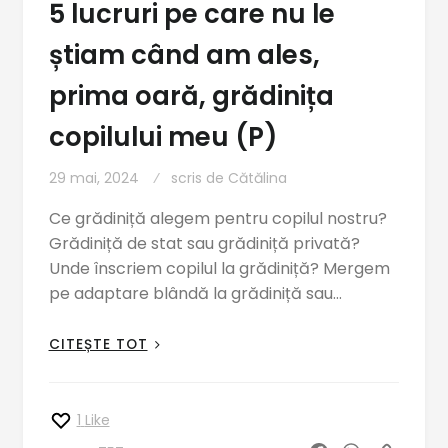
5 lucruri pe care nu le
știam când am ales,
prima oară, grădinița
copilului meu (P)
29 mai, 2024
scris de
Cătălina
Ce grădiniță alegem pentru copilul nostru?
Grădiniță de stat sau grădiniță privată?
Unde înscriem copilul la grădiniță? Mergem
pe adaptare blândă la grădiniță sau…
CITEȘTE TOT
1
Like