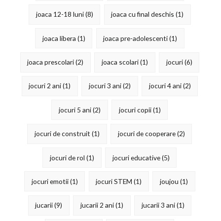
joaca 12-18 luni
(8)
joaca cu final deschis
(1)
joaca libera
(1)
joaca pre-adolescenti
(1)
joaca prescolari
(2)
joaca scolari
(1)
jocuri
(6)
jocuri 2 ani
(1)
jocuri 3 ani
(2)
jocuri 4 ani
(2)
jocuri 5 ani
(2)
jocuri copii
(1)
jocuri de construit
(1)
jocuri de cooperare
(2)
jocuri de rol
(1)
jocuri educative
(5)
jocuri emotii
(1)
jocuri STEM
(1)
joujou
(1)
jucarii
(9)
jucarii 2 ani
(1)
jucarii 3 ani
(1)