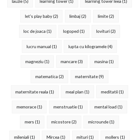
lauzie
(5)
learning tower
(1)
learning tower leea
(1)
let's play baby
(2)
limbaj
(2)
limite
(2)
loc de joaca
(1)
logoped
(1)
lovituri
(2)
lucru manual
(1)
lupta cu kilogramele
(4)
magneziu
(1)
mancare
(3)
masina
(1)
matematica
(2)
maternitate
(9)
maternitate reala
(1)
meal plan
(1)
meditatii
(1)
memorace
(1)
menstruatie
(1)
mental load
(1)
mers
(1)
micostore
(2)
microunde
(1)
mileniali
(1)
Mircea
(1)
mituri
(1)
mollers
(1)