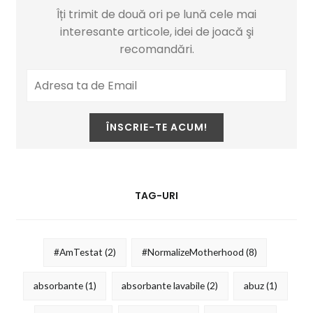
Îți trimit de două ori pe lună cele mai
interesante articole, idei de joacă şi
recomandări.
TAG-URI
#AmTestat
(2)
#NormalizeMotherhood
(8)
absorbante
(1)
absorbante lavabile
(2)
abuz
(1)