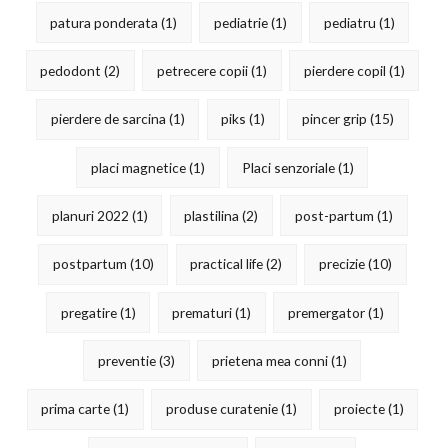
patura ponderata
(1)
pediatrie
(1)
pediatru
(1)
pedodont
(2)
petrecere copii
(1)
pierdere copil
(1)
pierdere de sarcina
(1)
piks
(1)
pincer grip
(15)
placi magnetice
(1)
Placi senzoriale
(1)
planuri 2022
(1)
plastilina
(2)
post-partum
(1)
postpartum
(10)
practical life
(2)
precizie
(10)
pregatire
(1)
prematuri
(1)
premergator
(1)
preventie
(3)
prietena mea conni
(1)
prima carte
(1)
produse curatenie
(1)
proiecte
(1)