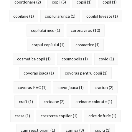
coordonare
(2)
copii
(5)
copiii
(1)
copil
(1)
copilarie
(1)
copilul arunca
(1)
copilul loveste
(1)
copilului meu
(1)
coronavirus
(10)
corpul copilului
(1)
cosmetice
(1)
cosmetice copii
(1)
cosmopolis
(1)
covid
(1)
covoras joaca
(1)
covoras pentru copii
(1)
covoras PVC
(1)
covor joaca
(1)
craciun
(2)
craft
(1)
creioane
(2)
creioane colorate
(1)
cresa
(1)
cresterea copiilor
(1)
crize de furie
(1)
cum reactionam
(1)
cum sa
(3)
cuplu
(1)