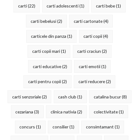
carti
(22)
carti adolescenti
(1)
carti bebe
(1)
carti bebelusi
(2)
carti cartonate
(4)
carticele din panza
(1)
carti copii
(4)
carti copii mari
(1)
carti craciun
(2)
carti educative
(2)
carti emotii
(1)
carti pentru copii
(2)
carti reducere
(2)
carti senzoriale
(2)
cash club
(1)
catalina bucur
(8)
cezariana
(3)
clinica nativia
(2)
colectivitate
(1)
concurs
(1)
consilier
(1)
consimtamant
(1)