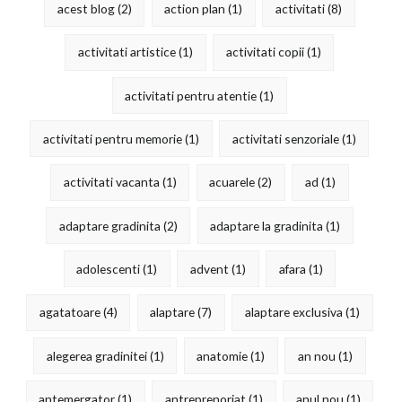
acest blog
(2)
action plan
(1)
activitati
(8)
activitati artistice
(1)
activitati copii
(1)
activitati pentru atentie
(1)
activitati pentru memorie
(1)
activitati senzoriale
(1)
activitati vacanta
(1)
acuarele
(2)
ad
(1)
adaptare gradinita
(2)
adaptare la gradinita
(1)
adolescenti
(1)
advent
(1)
afara
(1)
agatatoare
(4)
alaptare
(7)
alaptare exclusiva
(1)
alegerea gradinitei
(1)
anatomie
(1)
an nou
(1)
antemergator
(1)
antreprenoriat
(1)
anul nou
(1)