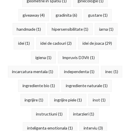
geometrie in spatiu
(1)
ginecologie
(1)
giveaway
(4)
gradinita
(6)
gustare
(1)
handmade
(1)
hipersensibilitate
(1)
iarna
(1)
idei
(1)
idei de cadouri
(2)
idei de joaca
(29)
igiena
(1)
Impruvis D3Vit
(1)
incarcatura mentala
(1)
independenta
(1)
inec
(1)
ingrediente bio
(1)
ingrediente naturale
(1)
ingrijire
(1)
ingrijire piele
(1)
inot
(1)
instructiuni
(1)
intarzieri
(1)
inteligenta emotionala
(1)
interviu
(3)