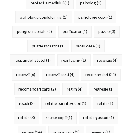
protectia mediului
(1)
psiholog
(1)
psihologia copilului mic
(1)
psihologie copii
(1)
pungi senzoriale
(2)
purificator
(1)
puzzle
(3)
puzzle incastru
(1)
raceli dese
(1)
raspundel istetel
(1)
rear facing
(1)
recenzie
(4)
recenzii
(6)
recenzii carti
(4)
recomandari
(24)
recomandari carti
(2)
regim
(4)
regresie
(1)
reguli
(2)
relatie parinte-copil
(1)
relatii
(1)
retete
(3)
retete copii
(1)
retete gustari
(1)
review
(14)
review carti
(1)
reviews
(1)