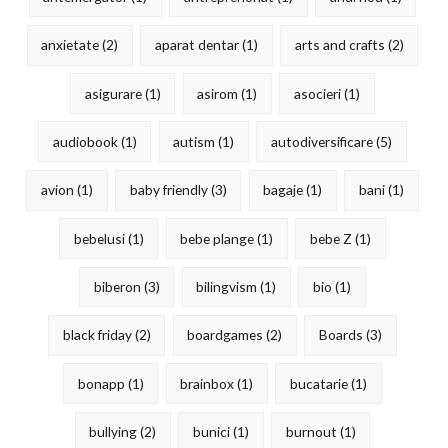
anxietate
(2)
aparat dentar
(1)
arts and crafts
(2)
asigurare
(1)
asirom
(1)
asocieri
(1)
audiobook
(1)
autism
(1)
autodiversificare
(5)
avion
(1)
baby friendly
(3)
bagaje
(1)
bani
(1)
bebelusi
(1)
bebe plange
(1)
bebe Z
(1)
biberon
(3)
bilingvism
(1)
bio
(1)
black friday
(2)
boardgames
(2)
Boards
(3)
bonapp
(1)
brainbox
(1)
bucatarie
(1)
bullying
(2)
bunici
(1)
burnout
(1)