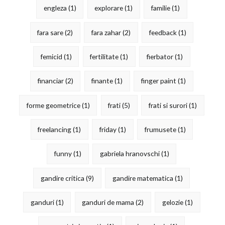
engleza
(1)
explorare
(1)
familie
(1)
fara sare
(2)
fara zahar
(2)
feedback
(1)
femicid
(1)
fertilitate
(1)
fierbator
(1)
financiar
(2)
finante
(1)
finger paint
(1)
forme geometrice
(1)
frati
(5)
frati si surori
(1)
freelancing
(1)
friday
(1)
frumusete
(1)
funny
(1)
gabriela hranovschi
(1)
gandire critica
(9)
gandire matematica
(1)
ganduri
(1)
ganduri de mama
(2)
gelozie
(1)