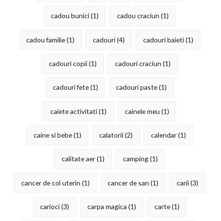
cadou bunici
(1)
cadou craciun
(1)
cadou familie
(1)
cadouri
(4)
cadouri baieti
(1)
cadouri copii
(1)
cadouri craciun
(1)
cadouri fete
(1)
cadouri paste
(1)
caiete activitati
(1)
cainele meu
(1)
caine si bebe
(1)
calatorii
(2)
calendar
(1)
calitate aer
(1)
camping
(1)
cancer de col uterin
(1)
cancer de san
(1)
carii
(3)
carioci
(3)
carpa magica
(1)
carte
(1)