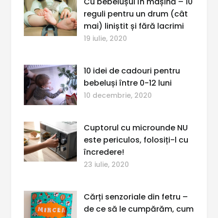
Cu bebelușul în mașină – 10
reguli pentru un drum (cât
mai) liniștit și fără lacrimi
19 iulie, 2020
10 idei de cadouri pentru
bebeluși între 0-12 luni
10 decembrie, 2020
Cuptorul cu microunde NU
este periculos, folosiți-l cu
încredere!
23 iulie, 2020
Cărți senzoriale din fetru –
de ce să le cumpărăm, cum