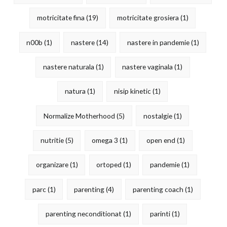
motricitate fina
(19)
motricitate grosiera
(1)
n00b
(1)
nastere
(14)
nastere in pandemie
(1)
nastere naturala
(1)
nastere vaginala
(1)
natura
(1)
nisip kinetic
(1)
Normalize Motherhood
(5)
nostalgie
(1)
nutritie
(5)
omega 3
(1)
open end
(1)
organizare
(1)
ortoped
(1)
pandemie
(1)
parc
(1)
parenting
(4)
parenting coach
(1)
parenting neconditionat
(1)
parinti
(1)