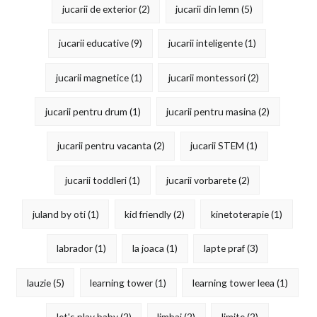
jucarii de exterior
(2)
jucarii din lemn
(5)
jucarii educative
(9)
jucarii inteligente
(1)
jucarii magnetice
(1)
jucarii montessori
(2)
jucarii pentru drum
(1)
jucarii pentru masina
(2)
jucarii pentru vacanta
(2)
jucarii STEM
(1)
jucarii toddleri
(1)
jucarii vorbarete
(2)
juland by oti
(1)
kid friendly
(2)
kinetoterapie
(1)
labrador
(1)
la joaca
(1)
lapte praf
(3)
lauzie
(5)
learning tower
(1)
learning tower leea
(1)
let's play baby
(2)
limbaj
(2)
limite
(2)