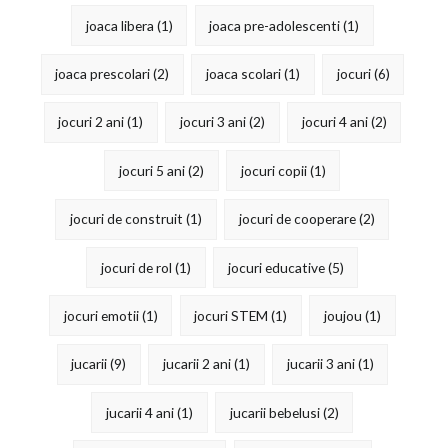
joaca libera
(1)
joaca pre-adolescenti
(1)
joaca prescolari
(2)
joaca scolari
(1)
jocuri
(6)
jocuri 2 ani
(1)
jocuri 3 ani
(2)
jocuri 4 ani
(2)
jocuri 5 ani
(2)
jocuri copii
(1)
jocuri de construit
(1)
jocuri de cooperare
(2)
jocuri de rol
(1)
jocuri educative
(5)
jocuri emotii
(1)
jocuri STEM
(1)
joujou
(1)
jucarii
(9)
jucarii 2 ani
(1)
jucarii 3 ani
(1)
jucarii 4 ani
(1)
jucarii bebelusi
(2)