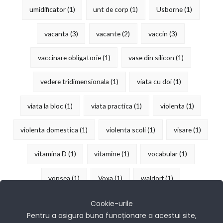
umidificator
(1)
unt de corp
(1)
Usborne
(1)
vacanta
(3)
vacante
(2)
vaccin
(3)
vaccinare obligatorie
(1)
vase din silicon
(1)
vedere tridimensionala
(1)
viata cu doi
(1)
viata la bloc
(1)
viata practica
(1)
violenta
(1)
violenta domestica
(1)
violenta scoli
(1)
visare
(1)
vitamina D
(1)
vitamine
(1)
vocabular
(1)
vopsea
(1)
Voxa
(1)
waldorf
(1)
îndemânare
(15)
Cookie-urile
Pentru a asigura buna funcționare a acestui site,