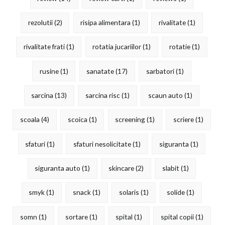
rezolutii
(2)
risipa alimentara
(1)
rivalitate
(1)
rivalitate frati
(1)
rotatia jucariilor
(1)
rotatie
(1)
rusine
(1)
sanatate
(17)
sarbatori
(1)
sarcina
(13)
sarcina risc
(1)
scaun auto
(1)
scoala
(4)
scoica
(1)
screening
(1)
scriere
(1)
sfaturi
(1)
sfaturi nesolicitate
(1)
siguranta
(1)
siguranta auto
(1)
skincare
(2)
slabit
(1)
smyk
(1)
snack
(1)
solaris
(1)
solide
(1)
somn
(1)
sortare
(1)
spital
(1)
spital copii
(1)