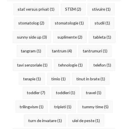
stat versus privat
(1)
STEM
(2)
stivuire
(1)
stomatolog
(2)
stomatologie
(1)
studii
(1)
sunny side up
(3)
suplimente
(2)
tableta
(1)
tangram
(1)
tantrum
(4)
tantrumuri
(1)
tavi senzoriale
(1)
tehnologie
(1)
telefon
(1)
terapie
(1)
timio
(1)
tinut in brate
(1)
toddler
(7)
toddleri
(1)
travel
(1)
trilingvism
(1)
tripleti
(1)
tummy time
(5)
turn de invatare
(1)
ulei de peste
(1)