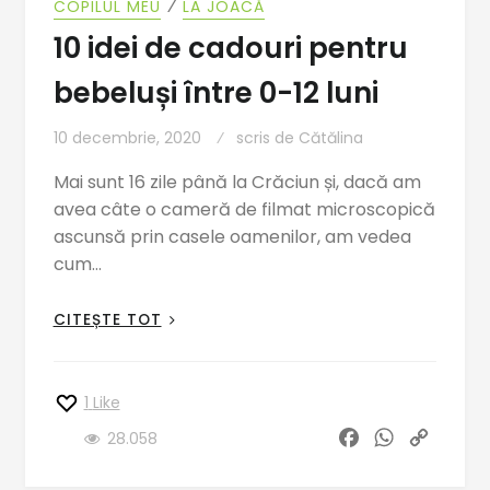
⁄
COPILUL MEU
LA JOACĂ
10 idei de cadouri pentru
bebeluși între 0-12 luni
10 decembrie, 2020
scris de
Cătălina
Mai sunt 16 zile până la Crăciun și, dacă am
avea câte o cameră de filmat microscopică
ascunsă prin casele oamenilor, am vedea
cum…
CITEȘTE TOT
1
Like
F
W
C
28.058
a
h
o
c
a
p