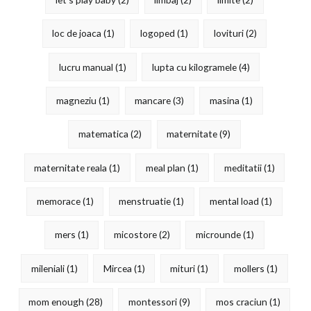
loc de joaca
(1)
logoped
(1)
lovituri
(2)
lucru manual
(1)
lupta cu kilogramele
(4)
magneziu
(1)
mancare
(3)
masina
(1)
matematica
(2)
maternitate
(9)
maternitate reala
(1)
meal plan
(1)
meditatii
(1)
memorace
(1)
menstruatie
(1)
mental load
(1)
mers
(1)
micostore
(2)
microunde
(1)
mileniali
(1)
Mircea
(1)
mituri
(1)
mollers
(1)
mom enough
(28)
montessori
(9)
mos craciun
(1)