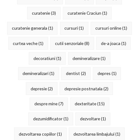
curatenie
(3)
curatenie Craciun
(1)
curatenie generala
(1)
cursuri
(1)
cursuri online
(1)
curtea veche
(1)
cutii senzoriale
(8)
de-a joaca
(1)
decoratiuni
(1)
demineralizare
(1)
demineralizari
(1)
dentist
(2)
depres
(1)
depresie
(2)
depresie postnatala
(2)
despre mine
(7)
dexteritate
(15)
dezumidificator
(1)
dezvoltare
(1)
dezvoltarea copiilor
(1)
dezvoltarea limbajului
(1)