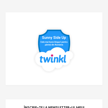
ÎNSCRIE-TE LA NEWSLETTER-UL MEU!