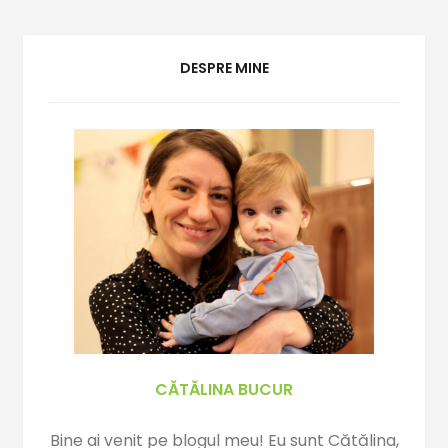
b
s
L
o
A
i
o
p
n
DESPRE MINE
k
p
k
CĂTĂLINA BUCUR
Bine ai venit pe blogul meu! Eu sunt Cătălina,