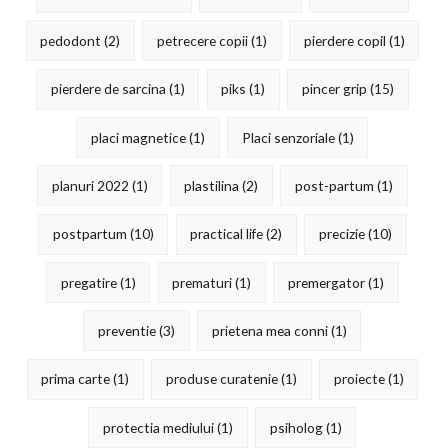
pedodont
(2)
petrecere copii
(1)
pierdere copil
(1)
pierdere de sarcina
(1)
piks
(1)
pincer grip
(15)
placi magnetice
(1)
Placi senzoriale
(1)
planuri 2022
(1)
plastilina
(2)
post-partum
(1)
postpartum
(10)
practical life
(2)
precizie
(10)
pregatire
(1)
prematuri
(1)
premergator
(1)
preventie
(3)
prietena mea conni
(1)
prima carte
(1)
produse curatenie
(1)
proiecte
(1)
protectia mediului
(1)
psiholog
(1)