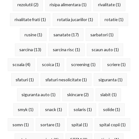
rezolutii
(2)
risipa alimentara
(1)
rivalitate
(1)
rivalitate frati
(1)
rotatia jucariilor
(1)
rotatie
(1)
rusine
(1)
sanatate
(17)
sarbatori
(1)
sarcina
(13)
sarcina risc
(1)
scaun auto
(1)
scoala
(4)
scoica
(1)
screening
(1)
scriere
(1)
sfaturi
(1)
sfaturi nesolicitate
(1)
siguranta
(1)
siguranta auto
(1)
skincare
(2)
slabit
(1)
smyk
(1)
snack
(1)
solaris
(1)
solide
(1)
somn
(1)
sortare
(1)
spital
(1)
spital copii
(1)