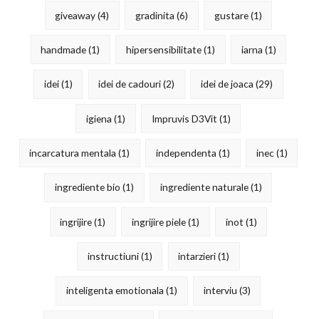
giveaway
(4)
gradinita
(6)
gustare
(1)
handmade
(1)
hipersensibilitate
(1)
iarna
(1)
idei
(1)
idei de cadouri
(2)
idei de joaca
(29)
igiena
(1)
Impruvis D3Vit
(1)
incarcatura mentala
(1)
independenta
(1)
inec
(1)
ingrediente bio
(1)
ingrediente naturale
(1)
ingrijire
(1)
ingrijire piele
(1)
inot
(1)
instructiuni
(1)
intarzieri
(1)
inteligenta emotionala
(1)
interviu
(3)