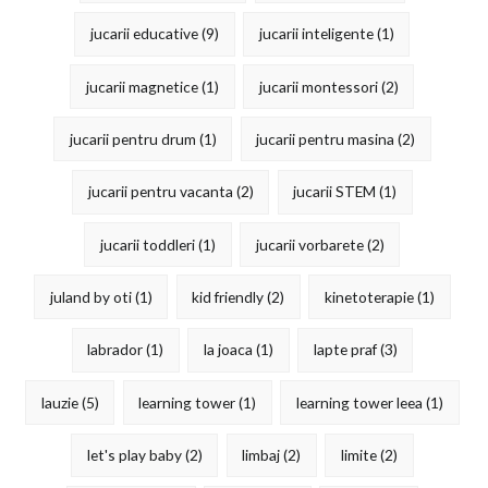
jucarii educative
(9)
jucarii inteligente
(1)
jucarii magnetice
(1)
jucarii montessori
(2)
jucarii pentru drum
(1)
jucarii pentru masina
(2)
jucarii pentru vacanta
(2)
jucarii STEM
(1)
jucarii toddleri
(1)
jucarii vorbarete
(2)
juland by oti
(1)
kid friendly
(2)
kinetoterapie
(1)
labrador
(1)
la joaca
(1)
lapte praf
(3)
lauzie
(5)
learning tower
(1)
learning tower leea
(1)
let's play baby
(2)
limbaj
(2)
limite
(2)