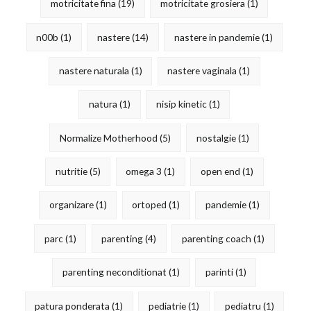
motricitate fina
(19)
motricitate grosiera
(1)
n00b
(1)
nastere
(14)
nastere in pandemie
(1)
nastere naturala
(1)
nastere vaginala
(1)
natura
(1)
nisip kinetic
(1)
Normalize Motherhood
(5)
nostalgie
(1)
nutritie
(5)
omega 3
(1)
open end
(1)
organizare
(1)
ortoped
(1)
pandemie
(1)
parc
(1)
parenting
(4)
parenting coach
(1)
parenting neconditionat
(1)
parinti
(1)
patura ponderata
(1)
pediatrie
(1)
pediatru
(1)