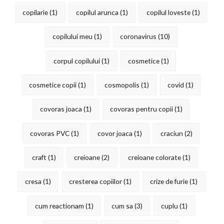
copilarie
(1)
copilul arunca
(1)
copilul loveste
(1)
copilului meu
(1)
coronavirus
(10)
corpul copilului
(1)
cosmetice
(1)
cosmetice copii
(1)
cosmopolis
(1)
covid
(1)
covoras joaca
(1)
covoras pentru copii
(1)
covoras PVC
(1)
covor joaca
(1)
craciun
(2)
craft
(1)
creioane
(2)
creioane colorate
(1)
cresa
(1)
cresterea copiilor
(1)
crize de furie
(1)
cum reactionam
(1)
cum sa
(3)
cuplu
(1)