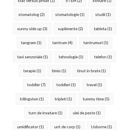
stat versus privat
(1)
STEM
(2)
stivuire
(1)
stomatolog
(2)
stomatologie
(1)
studii
(1)
sunny side up
(3)
suplimente
(2)
tableta
(1)
tangram
(1)
tantrum
(4)
tantrumuri
(1)
tavi senzoriale
(1)
tehnologie
(1)
telefon
(1)
terapie
(1)
timio
(1)
tinut in brate
(1)
toddler
(7)
toddleri
(1)
travel
(1)
trilingvism
(1)
tripleti
(1)
tummy time
(5)
turn de invatare
(1)
ulei de peste
(1)
umidificator
(1)
unt de corp
(1)
Usborne
(1)