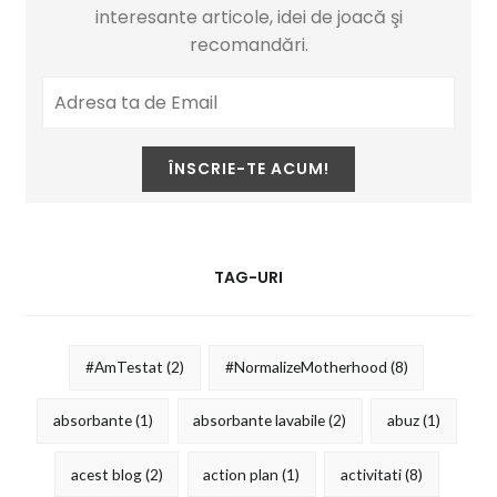
interesante articole, idei de joacă şi
recomandări.
TAG-URI
#AmTestat
(2)
#NormalizeMotherhood
(8)
absorbante
(1)
absorbante lavabile
(2)
abuz
(1)
acest blog
(2)
action plan
(1)
activitati
(8)