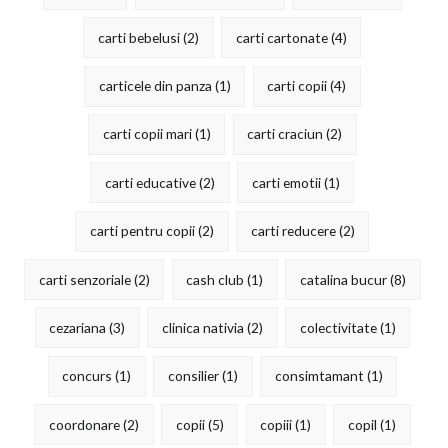
carti bebelusi
(2)
carti cartonate
(4)
carticele din panza
(1)
carti copii
(4)
carti copii mari
(1)
carti craciun
(2)
carti educative
(2)
carti emotii
(1)
carti pentru copii
(2)
carti reducere
(2)
carti senzoriale
(2)
cash club
(1)
catalina bucur
(8)
cezariana
(3)
clinica nativia
(2)
colectivitate
(1)
concurs
(1)
consilier
(1)
consimtamant
(1)
coordonare
(2)
copii
(5)
copiii
(1)
copil
(1)