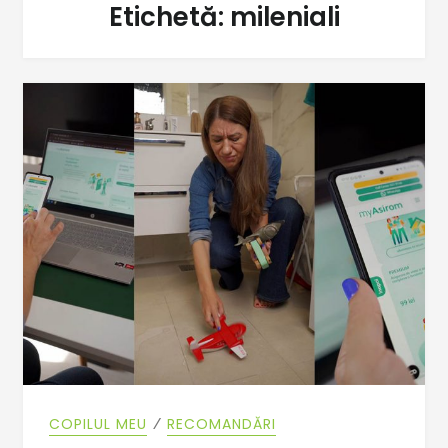
Etichetă:
mileniali
⁄
COPILUL MEU
RECOMANDĂRI