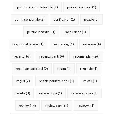
psihologia copilului mic
(1)
psihologie copii
(1)
pungi senzoriale
(2)
purificator
(1)
puzzle
(3)
puzzle incastru
(1)
raceli dese
(1)
raspundel istetel
(1)
rear facing
(1)
recenzie
(4)
recenzii
(6)
recenzii carti
(4)
recomandari
(24)
recomandari carti
(2)
regim
(4)
regresie
(1)
reguli
(2)
relatie parinte-copil
(1)
relatii
(1)
retete
(3)
retete copii
(1)
retete gustari
(1)
review
(14)
review carti
(1)
reviews
(1)