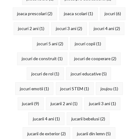
joaca prescolari
(2)
joaca scolari
(1)
jocuri
(6)
jocuri 2 ani
(1)
jocuri 3 ani
(2)
jocuri 4 ani
(2)
jocuri 5 ani
(2)
jocuri copii
(1)
jocuri de construit
(1)
jocuri de cooperare
(2)
jocuri de rol
(1)
jocuri educative
(5)
jocuri emotii
(1)
jocuri STEM
(1)
joujou
(1)
jucarii
(9)
jucarii 2 ani
(1)
jucarii 3 ani
(1)
jucarii 4 ani
(1)
jucarii bebelusi
(2)
jucarii de exterior
(2)
jucarii din lemn
(5)