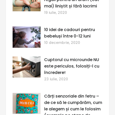
mai) liniștit și fără lacrimi
19 iulie, 2020
10 idei de cadouri pentru
bebeluși între 0-12 luni
10 decembrie, 2020
Cuptorul cu microunde NU
este periculos, folosiți-l cu
încredere!
23 iulie, 2020
Cărți senzoriale din fetru –
de ce să le cumpărăm, cum
le alegem și cum le folosim