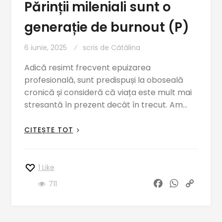
Părinții mileniali sunt o
generație de burnout (P)
6 iunie, 2025
scris de
Cătălina
Adică resimt frecvent epuizarea
profesională, sunt predispuși la oboseală
cronică și consideră că viața este mult mai
stresantă în prezent decât în trecut. Am…
CITEȘTE TOT
1
Like
F
W
C
711
a
h
o
c
a
p
e
t
y