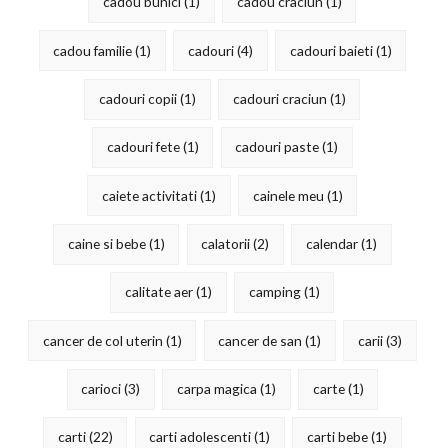
cadou bunici
(1)
cadou craciun
(1)
cadou familie
(1)
cadouri
(4)
cadouri baieti
(1)
cadouri copii
(1)
cadouri craciun
(1)
cadouri fete
(1)
cadouri paste
(1)
caiete activitati
(1)
cainele meu
(1)
caine si bebe
(1)
calatorii
(2)
calendar
(1)
calitate aer
(1)
camping
(1)
cancer de col uterin
(1)
cancer de san
(1)
carii
(3)
carioci
(3)
carpa magica
(1)
carte
(1)
carti
(22)
carti adolescenti
(1)
carti bebe
(1)