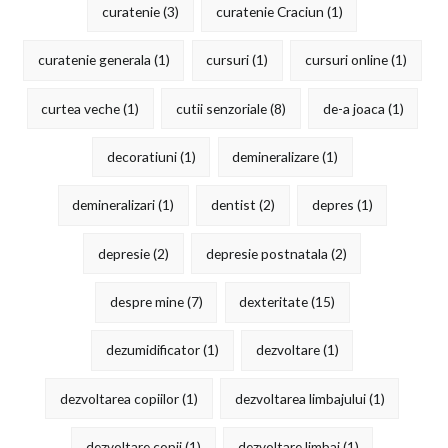
curatenie
(3)
curatenie Craciun
(1)
curatenie generala
(1)
cursuri
(1)
cursuri online
(1)
curtea veche
(1)
cutii senzoriale
(8)
de-a joaca
(1)
decoratiuni
(1)
demineralizare
(1)
demineralizari
(1)
dentist
(2)
depres
(1)
depresie
(2)
depresie postnatala
(2)
despre mine
(7)
dexteritate
(15)
dezumidificator
(1)
dezvoltare
(1)
dezvoltarea copiilor
(1)
dezvoltarea limbajului
(1)
dezvoltare copii
(1)
dezvoltare limbaj
(1)