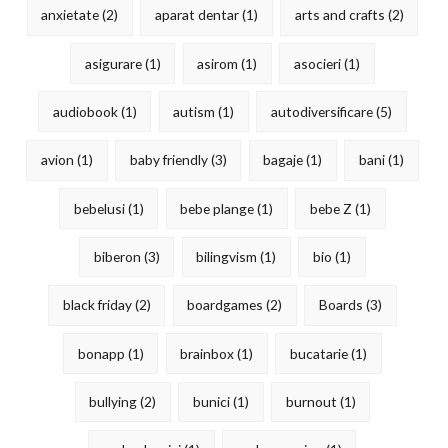
anxietate
(2)
aparat dentar
(1)
arts and crafts
(2)
asigurare
(1)
asirom
(1)
asocieri
(1)
audiobook
(1)
autism
(1)
autodiversificare
(5)
avion
(1)
baby friendly
(3)
bagaje
(1)
bani
(1)
bebelusi
(1)
bebe plange
(1)
bebe Z
(1)
biberon
(3)
bilingvism
(1)
bio
(1)
black friday
(2)
boardgames
(2)
Boards
(3)
bonapp
(1)
brainbox
(1)
bucatarie
(1)
bullying
(2)
bunici
(1)
burnout
(1)