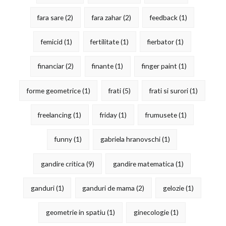
fara sare
(2)
fara zahar
(2)
feedback
(1)
femicid
(1)
fertilitate
(1)
fierbator
(1)
financiar
(2)
finante
(1)
finger paint
(1)
forme geometrice
(1)
frati
(5)
frati si surori
(1)
freelancing
(1)
friday
(1)
frumusete
(1)
funny
(1)
gabriela hranovschi
(1)
gandire critica
(9)
gandire matematica
(1)
ganduri
(1)
ganduri de mama
(2)
gelozie
(1)
geometrie in spatiu
(1)
ginecologie
(1)