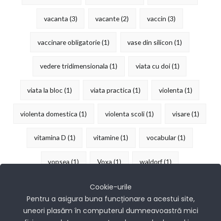
vacanta
(3)
vacante
(2)
vaccin
(3)
vaccinare obligatorie
(1)
vase din silicon
(1)
vedere tridimensionala
(1)
viata cu doi
(1)
viata la bloc
(1)
viata practica
(1)
violenta
(1)
violenta domestica
(1)
violenta scoli
(1)
visare
(1)
vitamina D
(1)
vitamine
(1)
vocabular
(1)
vopsea
(1)
Voxa
(1)
waldorf
(1)
îndemânare
(15)
Cookie-urile
Pentru a asigura buna funcționare a acestui site,
uneori plasăm în computerul dumneavoastră mici