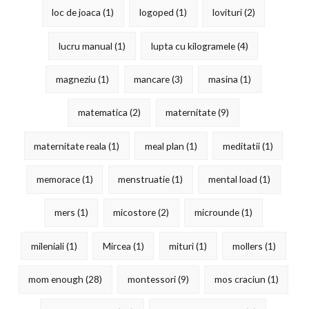
loc de joaca
(1)
logoped
(1)
lovituri
(2)
lucru manual
(1)
lupta cu kilogramele
(4)
magneziu
(1)
mancare
(3)
masina
(1)
matematica
(2)
maternitate
(9)
maternitate reala
(1)
meal plan
(1)
meditatii
(1)
memorace
(1)
menstruatie
(1)
mental load
(1)
mers
(1)
micostore
(2)
microunde
(1)
mileniali
(1)
Mircea
(1)
mituri
(1)
mollers
(1)
mom enough
(28)
montessori
(9)
mos craciun
(1)