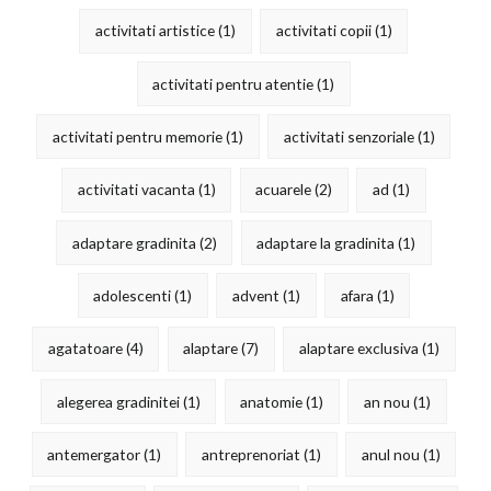
activitati artistice
(1)
activitati copii
(1)
activitati pentru atentie
(1)
activitati pentru memorie
(1)
activitati senzoriale
(1)
activitati vacanta
(1)
acuarele
(2)
ad
(1)
adaptare gradinita
(2)
adaptare la gradinita
(1)
adolescenti
(1)
advent
(1)
afara
(1)
agatatoare
(4)
alaptare
(7)
alaptare exclusiva
(1)
alegerea gradinitei
(1)
anatomie
(1)
an nou
(1)
antemergator
(1)
antreprenoriat
(1)
anul nou
(1)