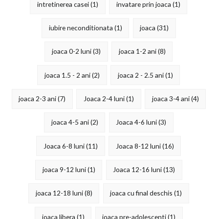
intretinerea casei
(1)
invatare prin joaca
(1)
iubire neconditionata
(1)
joaca
(31)
joaca 0-2 luni
(3)
joaca 1-2 ani
(8)
joaca 1.5 - 2 ani
(2)
joaca 2 - 2.5 ani
(1)
joaca 2-3 ani
(7)
Joaca 2-4 luni
(1)
joaca 3-4 ani
(4)
joaca 4-5 ani
(2)
Joaca 4-6 luni
(3)
Joaca 6-8 luni
(11)
Joaca 8-12 luni
(16)
joaca 9-12 luni
(1)
Joaca 12-16 luni
(13)
joaca 12-18 luni
(8)
joaca cu final deschis
(1)
joaca libera
(1)
joaca pre-adolescenti
(1)