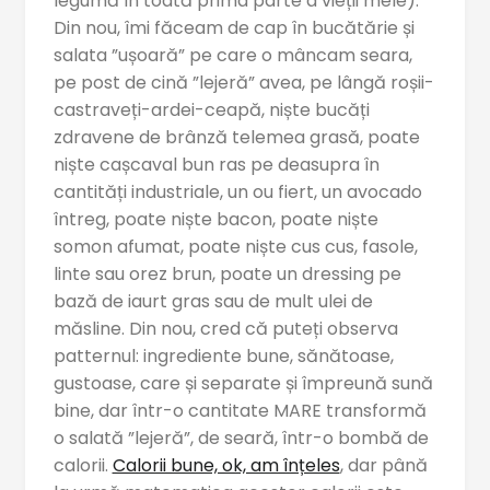
legumă în toată prima parte a vieții mele).
Din nou, îmi făceam de cap în bucătărie și
salata ”ușoară” pe care o mâncam seara,
pe post de cină ”lejeră” avea, pe lângă roșii-
castraveți-ardei-ceapă, niște bucăți
zdravene de brânză telemea grasă, poate
niște cașcaval bun ras pe deasupra în
cantități industriale, un ou fiert, un avocado
întreg, poate niște bacon, poate niște
somon afumat, poate niște cus cus, fasole,
linte sau orez brun, poate un dressing pe
bază de iaurt gras sau de mult ulei de
măsline. Din nou, cred că puteți observa
patternul: ingrediente bune, sănătoase,
gustoase, care și separate și împreună sună
bine, dar într-o cantitate MARE transformă
o salată ”lejeră”, de seară, într-o bombă de
calorii.
Calorii bune, ok, am înțeles
, dar până