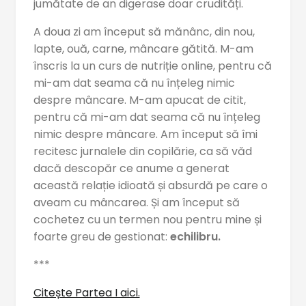
jumătate de an digerase doar crudități.
A doua zi am început să mănânc, din nou,
lapte, ouă, carne, mâncare gătită. M-am
înscris la un curs de nutriție online, pentru că
mi-am dat seama că nu înțeleg nimic
despre mâncare. M-am apucat de citit,
pentru că mi-am dat seama că nu înțeleg
nimic despre mâncare. Am început să îmi
recitesc jurnalele din copilărie, ca să văd
dacă descopăr ce anume a generat
această relație idioată și absurdă pe care o
aveam cu mâncarea. Și am început să
cochetez cu un termen nou pentru mine și
foarte greu de gestionat:
echilibru.
***
Citește Partea I aici.