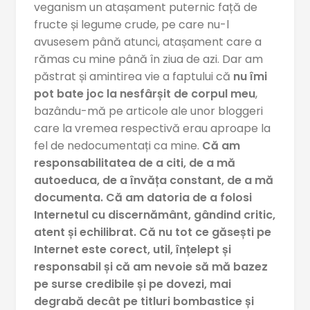
veganism un atașament puternic față de
fructe și legume crude, pe care nu-l
avusesem până atunci, atașament care a
rămas cu mine până în ziua de azi. Dar am
păstrat și amintirea vie a faptului că
nu îmi
pot bate joc la nesfârșit de corpul meu
,
bazându-mă pe articole ale unor bloggeri
care la vremea respectivă erau aproape la
fel de nedocumentați ca mine.
Că am
responsabilitatea de a citi, de a mă
autoeduca, de a învăța constant, de a mă
documenta. Că am datoria de a folosi
Internetul cu discernământ, gândind critic,
atent și echilibrat. Că nu tot ce găsești pe
Internet este corect, util, înțelept și
responsabil și că am nevoie să mă bazez
pe surse credibile și pe dovezi, mai
degrabă decât pe titluri bombastice și