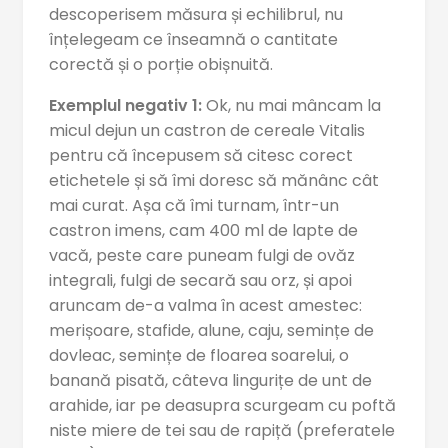
descoperisem măsura și echilibrul, nu
înțelegeam ce înseamnă o cantitate
corectă și o porție obișnuită.
Exemplul negativ 1:
Ok, nu mai mâncam la
micul dejun un castron de cereale Vitalis
pentru că începusem să citesc corect
etichetele și să îmi doresc să mănânc cât
mai curat. Așa că îmi turnam, într-un
castron imens, cam 400 ml de lapte de
vacă, peste care puneam fulgi de ovăz
integrali, fulgi de secară sau orz, și apoi
aruncam de-a valma în acest amestec:
merișoare, stafide, alune, caju, semințe de
dovleac, semințe de floarea soarelui, o
banană pisată, câteva lingurițe de unt de
arahide, iar pe deasupra scurgeam cu poftă
niste miere de tei sau de rapiță (preferatele