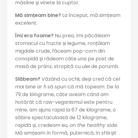
măsline și vinete la cuptor.
Mă simțeam bine?
La început, mă simțeam
excelent.
Îmi era foame?
Nu prea, îmi păcăleam
stomacul cu fructe și legume, ronțăiam
migdale crude, făceam pop-corn din
conopidă și rădeam câte una pe post de
masă de prânz, stropită cu ulei de porumb.
Slăbeam?
Văzând cu ochii, deși cred că cel
mai bine ar fi să spun că mă topeam. De la
79 de kilograme, câte aveam când am
hotărât că raw-veganismul este pentru
mine, am ajuns rapid la 67 de kilograme, o
săbire spectaculoasă de 12 kilograme,
rapidă și, credeam eu,
on the healthy side.
Mă simțeam în formă, puternică, în sfârșit