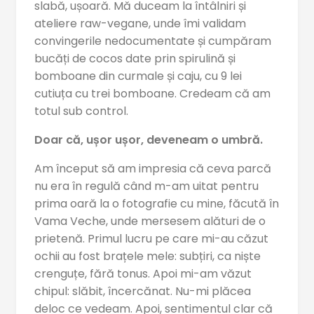
slabă, ușoară. Mă duceam la întâlniri și
ateliere raw-vegane, unde îmi validam
convingerile nedocumentate și cumpăram
bucăți de cocos date prin spirulină și
bomboane din curmale și caju, cu 9 lei
cutiuța cu trei bomboane. Credeam că am
totul sub control.
Doar că, ușor ușor, deveneam o umbră.
Am început să am impresia că ceva parcă
nu era în regulă când m-am uitat pentru
prima oară la o fotografie cu mine, făcută în
Vama Veche, unde mersesem alături de o
prietenă. Primul lucru pe care mi-au căzut
ochii au fost brațele mele: subțiri, ca niște
crenguțe, fără tonus. Apoi mi-am văzut
chipul: slăbit, încercănat. Nu-mi plăcea
deloc ce vedeam. Apoi, sentimentul clar că