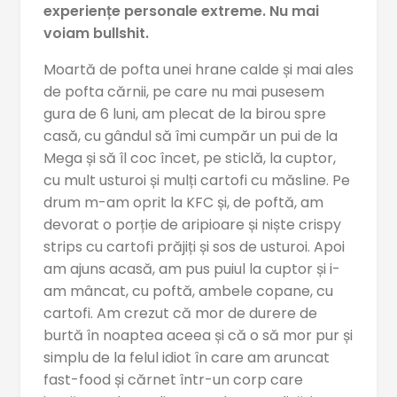
experiențe personale extreme. Nu mai
voiam bullshit.
Moartă de pofta unei hrane calde și mai ales
de pofta cărnii, pe care nu mai pusesem
gura de 6 luni, am plecat de la birou spre
casă, cu gândul să îmi cumpăr un pui de la
Mega și să îl coc încet, pe sticlă, la cuptor,
cu mult usturoi și mulți cartofi cu măsline. Pe
drum m-am oprit la KFC și, de poftă, am
devorat o porție de aripioare și niște crispy
strips cu cartofi prăjiți și sos de usturoi. Apoi
am ajuns acasă, am pus puiul la cuptor și i-
am mâncat, cu poftă, ambele copane, cu
cartofi. Am crezut că mor de durere de
burtă în noaptea aceea și că o să mor pur și
simplu de la felul idiot în care am aruncat
fast-food și cărnet într-un corp care