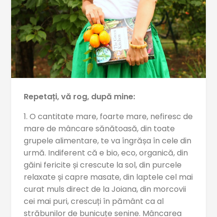
Repetați, vă rog, după mine:
1. O cantitate mare, foarte mare, nefiresc de
mare de mâncare sănătoasă, din toate
grupele alimentare, te va îngrășa în cele din
urmă. Indiferent că e bio, eco, organică, din
găini fericite și crescute la sol, din purcele
relaxate și capre masate, din laptele cel mai
curat muls direct de la Joiana, din morcovii
cei mai puri, crescuți în pământ ca al
străbunilor de bunicuțe senine. Mâncarea