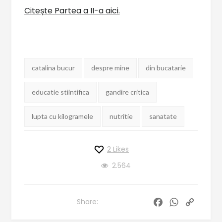
Citește Partea a II-a aici.
Tag-
catalina bucur
despre mine
din bucatarie
uri:
educatie stiintifica
gandire critica
lupta cu kilogramele
nutritie
sanatate
2
Likes
2.564
F
W
C
a
h
o