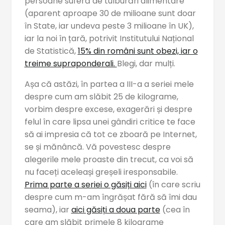
persoane suferă de tulburări alimentare
(aparent aproape 30 de milioane sunt doar
în State, iar undeva peste 3 milioane în UK),
iar la noi în țară, potrivit Institutului Național
de Statistică,
15% din români sunt obezi, iar o
treime supraponderali.
Blegi, dar mulți.
Așa că astăzi, în partea a III-a a seriei mele
despre cum am slăbit 25 de kilograme,
vorbim despre excese, exagerări și despre
felul în care lipsa unei gândiri critice te face
să ai impresia că tot ce zboară pe Internet,
se și mănâncă. Vă povestesc despre
alegerile mele proaste din trecut, ca voi să
nu faceți aceleași greșeli iresponsabile.
Prima parte a seriei o găsiți aici
(în care scriu
despre cum m-am îngrășat fără să îmi dau
seama), iar
aici găsiți a doua parte
(cea în
care am slăbit primele 8 kilograme