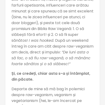
farfurii apetisante, influenceri care arătau
minunat și care spuneau că se simt excelent
(bine, nu le zicea influenceri pe atunci, ci
doar bloggeri), și peste tot cele două
promisiuni din Biblia Raw Vegană: 1. O să
slăbești fără efort! și 2. O să fii super
sănătos!
I was hooked.
După un weekend
întreg în care am citit despre raw-veganism
am decis, direct și impulsiv:
”De luni asta o
să fac, o să fiu raw-vegană, o să mănânc
foarte sănătos și o să slăbesc!”
Și, ce credeți, chiar asta s-a și întâmplat,
din păcate.
Departe de mine să mă bag în polemici
despre raw-veganism, veganism și
vegetarianism (hei, le-am încercat pe