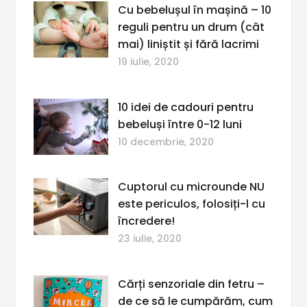
Cu bebelușul în mașină – 10
reguli pentru un drum (cât
mai) liniștit și fără lacrimi
19 iulie, 2020
10 idei de cadouri pentru
bebeluși între 0-12 luni
10 decembrie, 2020
Cuptorul cu microunde NU
este periculos, folosiți-l cu
încredere!
23 iulie, 2020
Cărți senzoriale din fetru –
de ce să le cumpărăm, cum