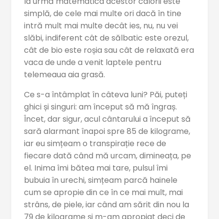
la urmă matematica acestor calorii este
simplă, de cele mai multe ori dacă în tine
intră mult mai multe decât ies, nu, nu vei
slăbi, indiferent cât de sălbatic este orezul,
cât de bio este roșia sau cât de relaxată era
vaca de unde a venit laptele pentru
telemeaua aia grasă.
Ce s-a întâmplat în câteva luni? Păi, puteți
ghici și singuri: am început să mă îngraș.
Încet, dar sigur, acul cântarului a început să
sară alarmant înapoi spre 85 de kilograme,
iar eu simțeam o transpirație rece de
fiecare dată când mă urcam, dimineața, pe
el. Inima îmi bătea mai tare, pulsul îmi
bubuia în urechi, simțeam parcă hainele
cum se apropie din ce în ce mai mult, mai
strâns, de piele, iar când am sărit din nou la
79 de kilograme și m-am apropiat deci de