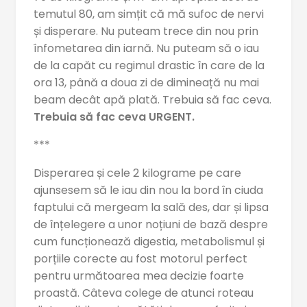
temutul 80, am simțit că mă sufoc de nervi
și disperare. Nu puteam trece din nou prin
înfometarea din iarnă. Nu puteam să o iau
de la capăt cu regimul drastic în care de la
ora 13, până a doua zi de dimineață nu mai
beam decât apă plată. Trebuia să fac ceva.
Trebuia să fac ceva URGENT.
***
Disperarea și cele 2 kilograme pe care
ajunsesem să le iau din nou la bord în ciuda
faptului că mergeam la sală des, dar și lipsa
de înțelegere a unor noțiuni de bază despre
cum funcționează digestia, metabolismul și
porțiile corecte au fost motorul perfect
pentru următoarea mea decizie foarte
proastă. Câteva colege de atunci roteau