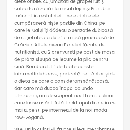
diete oribile, cu jumătăți de grapefruit și
cafea fără zahăr la micul dejun și Fibrobar
mâncat în restul zilei. Unele dintre ele
cumpăraseră niște pastile din China, pe
care le luai și îți dădeau o senzație dubioasă
de sațietate, ca după o masă generoasă de
Crăciun. Altele aveau Exceluri făcute de
nutriționiști, cu 2 crenvurști pe post de masa
de prânz și supă de legume la plic pentru
cină. Bombardată de toate aceste
informații dubioase, panicată de cântar și de
o dietă pe care o consideram sănătoasă,
dar care mă ducea înapoi de unde
plecasem, am descoperit noul trend culinar
care luase avânt, întâi timid, apoi din ce în ce
mai tupeist, pe Internetul de la noi: moda
raw-vegană.
Site-uri în culori vii, fructe și legume vibrante,