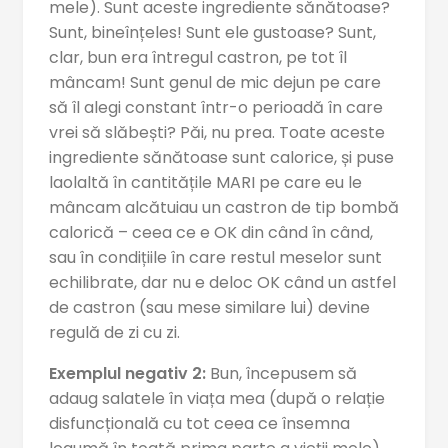
mele). Sunt aceste ingrediente sănătoase?
Sunt, bineînțeles! Sunt ele gustoase? Sunt,
clar, bun era întregul castron, pe tot îl
mâncam! Sunt genul de mic dejun pe care
să îl alegi constant într-o perioadă în care
vrei să slăbești? Păi, nu prea. Toate aceste
ingrediente sănătoase sunt calorice, și puse
laolaltă în cantitățile MARI pe care eu le
mâncam alcătuiau un castron de tip bombă
calorică – ceea ce e OK din când în când,
sau în condițiile în care restul meselor sunt
echilibrate, dar nu e deloc OK când un astfel
de castron (sau mese similare lui) devine
regulă de zi cu zi.
Exemplul negativ 2:
Bun, începusem să
adaug salatele în viața mea (după o relație
disfuncțională cu tot ceea ce însemna