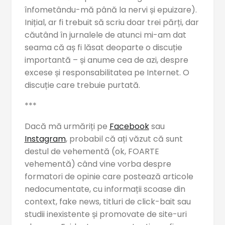
înfometându-mă până la nervi și epuizare).
Inițial, ar fi trebuit să scriu doar trei părți, dar
căutând în jurnalele de atunci mi-am dat
seama că aș fi lăsat deoparte o discuție
importantă – și anume cea de azi, despre
excese și responsabilitatea pe Internet. O
discuție care trebuie purtată.
***
Dacă mă urmăriți pe
Facebook
sau
Instagram
, probabil că ați văzut că sunt
destul de vehementă (ok, FOARTE
vehementă) când vine vorba despre
formatori de opinie care postează articole
nedocumentate, cu informații scoase din
context, fake news, titluri de click-bait sau
studii inexistente și promovate de site-uri