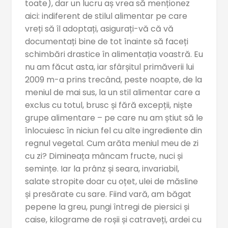
toate), dar un lucru aș vrea să menționez
aici: indiferent de stilul alimentar pe care
vreți să îl adoptați, asigurați-vă că vă
documentați bine de tot înainte să faceți
schimbări drastice în alimentația voastră. Eu
nu am făcut asta, iar sfârșitul primăverii lui
2009 m-a prins trecând, peste noapte, de la
meniul de mai sus, la un stil alimentar care a
exclus cu totul, brusc și fără excepții, niște
grupe alimentare – pe care nu am știut să le
înlocuiesc în niciun fel cu alte ingrediente din
regnul vegetal. Cum arăta meniul meu de zi
cu zi? Dimineața mâncam fructe, nuci și
semințe. Iar la prânz și seara, invariabil,
salate stropite doar cu oțet, ulei de măsline
și presărate cu sare. Fiind vară, am băgat
pepene la greu, pungi întregi de piersici și
caise, kilograme de roșii și catraveți, ardei cu