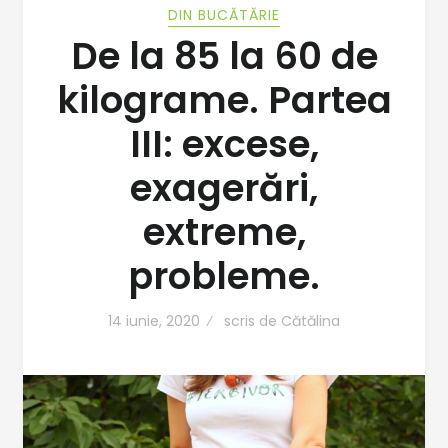
DIN BUCĂTĂRIE
De la 85 la 60 de
kilograme. Partea
III: excese,
exagerări,
extreme,
probleme.
14 iunie, 2020
scris de
Cătălina