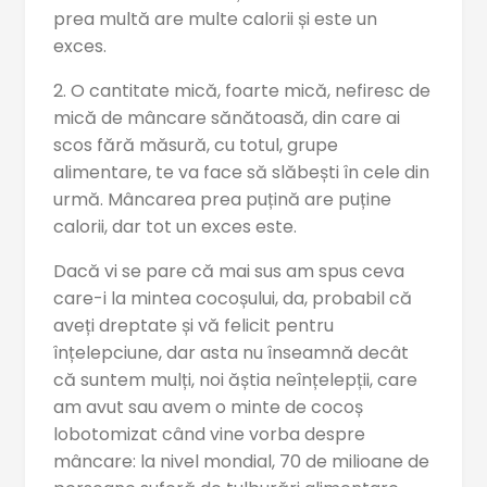
prea multă are multe calorii și este un
exces.
2. O cantitate mică, foarte mică, nefiresc de
mică de mâncare sănătoasă, din care ai
scos fără măsură, cu totul, grupe
alimentare, te va face să slăbești în cele din
urmă. Mâncarea prea puțină are puține
calorii, dar tot un exces este.
Dacă vi se pare că mai sus am spus ceva
care-i la mintea cocoșului, da, probabil că
aveți dreptate și vă felicit pentru
înțelepciune, dar asta nu înseamnă decât
că suntem mulți, noi ăștia neînțelepții, care
am avut sau avem o minte de cocoș
lobotomizat când vine vorba despre
mâncare: la nivel mondial, 70 de milioane de