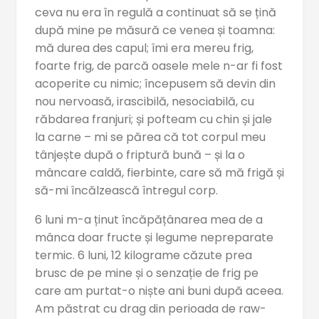
ceva nu era în regulă a continuat să se țină
după mine pe măsură ce venea și toamna:
mă durea des capul; îmi era mereu frig,
foarte frig, de parcă oasele mele n-ar fi fost
acoperite cu nimic; începusem să devin din
nou nervoasă, irascibilă, nesociabilă, cu
răbdarea franjuri; și pofteam cu chin și jale
la carne – mi se părea că tot corpul meu
tânjește după o friptură bună – și la o
mâncare caldă, fierbinte, care să mă frigă și
să-mi încălzească întregul corp.
6 luni m-a ținut încăpățânarea mea de a
mânca doar fructe și legume nepreparate
termic. 6 luni, 12 kilograme căzute prea
brusc de pe mine și o senzație de frig pe
care am purtat-o niște ani buni după aceea.
Am păstrat cu drag din perioada de raw-