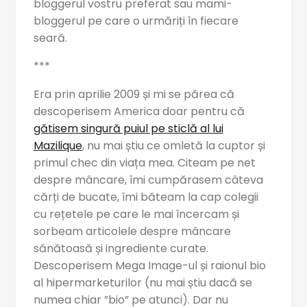
bloggerul vostru preferat sau mami-
bloggerul pe care o urmăriți în fiecare
seară.
***
Era prin aprilie 2009 și mi se părea că
descoperisem America doar pentru că
gătisem singură puiul pe sticlă al lui
Mazilique
, nu mai știu ce omletă la cuptor și
primul chec din viața mea. Citeam pe net
despre mâncare, îmi cumpărasem câteva
cărți de bucate, îmi băteam la cap colegii
cu rețetele pe care le mai încercam și
sorbeam articolele despre mâncare
sănătoasă și ingrediente curate.
Descoperisem Mega Image-ul și raionul bio
al hipermarketurilor (nu mai știu dacă se
numea chiar ”bio” pe atunci). Dar nu