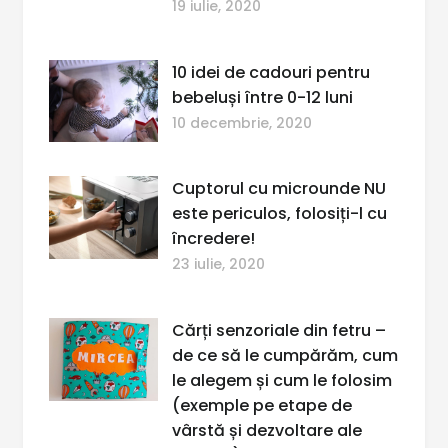
19 iulie, 2020
10 idei de cadouri pentru
bebeluși între 0-12 luni
10 decembrie, 2020
Cuptorul cu microunde NU
este periculos, folosiți-l cu
încredere!
23 iulie, 2020
Cărți senzoriale din fetru –
de ce să le cumpărăm, cum
le alegem și cum le folosim
(exemple pe etape de
vârstă și dezvoltare ale