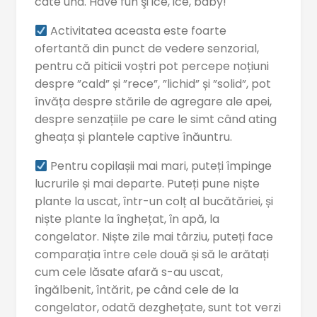
câte una. Have fun şi ice, ice, baby!
Activitatea aceasta este foarte
ofertantă din punct de vedere senzorial,
pentru că piticii voștri pot percepe noțiuni
despre ”cald” și ”rece”, ”lichid” și ”solid”, pot
învăța despre stările de agregare ale apei,
despre senzațiile pe care le simt când ating
gheața și plantele captive înăuntru.
Pentru copilașii mai mari, puteți împinge
lucrurile și mai departe. Puteți pune niște
plante la uscat, într-un colț al bucătăriei, și
niște plante la înghețat, în apă, la
congelator. Niște zile mai târziu, puteți face
comparația între cele două și să le arătați
cum cele lăsate afară s-au uscat,
îngălbenit, întărit, pe când cele de la
congelator, odată dezghețate, sunt tot verzi