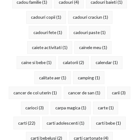
cadou familie
(1)
cadouri
(4)
cadouri baieti
(1)
cadouri copii
(1)
cadouri craciun
(1)
cadouri fete
(1)
cadouri paste
(1)
caiete activitati
(1)
cainele meu
(1)
caine si bebe
(1)
calatorii
(2)
calendar
(1)
calitate aer
(1)
camping
(1)
cancer de col uterin
(1)
cancer de san
(1)
carii
(3)
carioci
(3)
carpa magica
(1)
carte
(1)
carti
(22)
carti adolescenti
(1)
carti bebe
(1)
carti bebelusi
(2)
carti cartonate
(4)