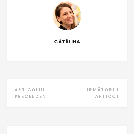
k
p
k
CĂTĂLINA
Navigare
ARTICOLUL
URMĂTORUL
PRECENDENT
ARTICOL
în
articole