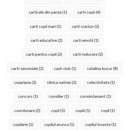
carticele din panza
(1)
carti copii
(4)
carti copii mari
(1)
carti craciun
(2)
carti educative
(2)
carti emotii
(1)
carti pentru copii
(2)
carti reducere
(2)
carti senzoriale
(2)
cash club
(1)
catalina bucur
(8)
cezariana
(3)
clinica nativia
(2)
colectivitate
(1)
concurs
(1)
consilier
(1)
consimtamant
(1)
coordonare
(2)
copii
(5)
copiii
(1)
copil
(1)
copilarie
(1)
copilul arunca
(1)
copilul loveste
(1)