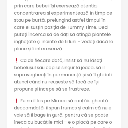
prin care bebeii își exersează atenția,
concentrarea și experimentează în timp ce
stau pe burtă, prelungind astfel timpul în
care ei susțin poziția de Tummy Time. Deci
puteți încerca să de dați să atingă plantele
înghețate și înainte de 6 luni – vedeți dacă le
place și îi interesează.
Ca de fiecare dată, insist să nu lăsați
bebelușul sau copilul singur la joacă, să îl
supravegheați în permanență și să îl ghidați
atunci când nu reușește să facă ce își
propune și începe să se frustreze.
Eu nu îl las pe Mircea să ronțăie gheață
deocamdată, îi spun frumos și calm că nu e
voie să îi bage în gură, pentru că se poate
îneca cu bucățile mici – e o placă pe care o