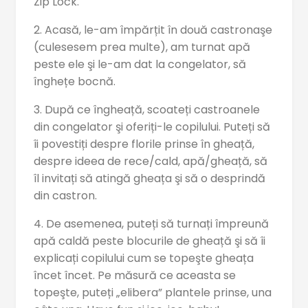
Zip Lock.
2. Acasă, le-am împărțit în două castronaşe
(culesesem prea multe), am turnat apă
peste ele şi le-am dat la congelator, să
înghețe bocnă.
3. După ce îngheață, scoateți castroanele
din congelator şi oferiți-le copilului. Puteți să
îi povestiți despre florile prinse în gheață,
despre ideea de rece/cald, apă/gheață, să
îl invitați să atingă gheața şi să o desprindă
din castron.
4. De asemenea, puteți să turnați împreună
apă caldă peste blocurile de gheață şi să îi
explicați copilului cum se topeşte gheața
încet încet. Pe măsură ce aceasta se
topeşte, puteți „elibera” plantele prinse, una