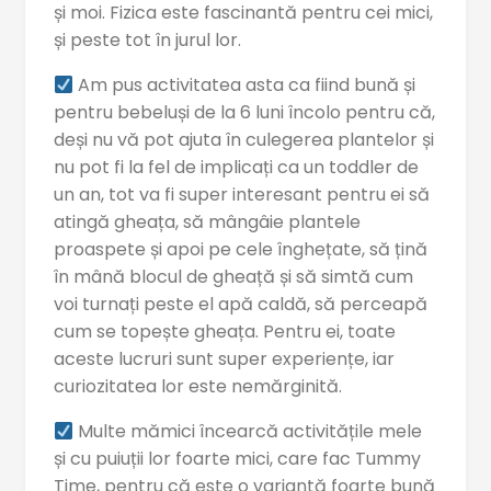
și moi. Fizica este fascinantă pentru cei mici,
și peste tot în jurul lor.
Am pus activitatea asta ca fiind bună și
pentru bebeluși de la 6 luni încolo pentru că,
deși nu vă pot ajuta în culegerea plantelor și
nu pot fi la fel de implicați ca un toddler de
un an, tot va fi super interesant pentru ei să
atingă gheața, să mângâie plantele
proaspete și apoi pe cele înghețate, să țină
în mână blocul de gheață și să simtă cum
voi turnați peste el apă caldă, să perceapă
cum se topește gheața. Pentru ei, toate
aceste lucruri sunt super experiențe, iar
curiozitatea lor este nemărginită.
Multe mămici încearcă activitățile mele
și cu puiuții lor foarte mici, care fac Tummy
Time, pentru că este o variantă foarte bună