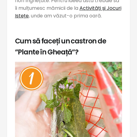
flori înghețate. Pentru ideea asta trebuie să
îi mulțumesc mămicii de la
Activități și Jocuri
Istețe
, unde am văzut-o prima oară.
Cum să faceți un castron de
”Plante în Gheață”?