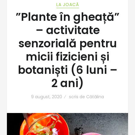
LA JOACĂ
”Plante în gheață”
– activitate
senzorială pentru
micii fizicieni și
botaniști (6 luni –
2 ani)
9 august, 2020
scris de
Cătălina