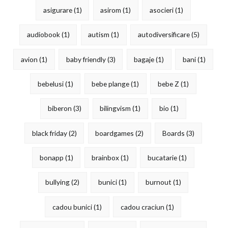
asigurare
(1)
asirom
(1)
asocieri
(1)
audiobook
(1)
autism
(1)
autodiversificare
(5)
avion
(1)
baby friendly
(3)
bagaje
(1)
bani
(1)
bebelusi
(1)
bebe plange
(1)
bebe Z
(1)
biberon
(3)
bilingvism
(1)
bio
(1)
black friday
(2)
boardgames
(2)
Boards
(3)
bonapp
(1)
brainbox
(1)
bucatarie
(1)
bullying
(2)
bunici
(1)
burnout
(1)
cadou bunici
(1)
cadou craciun
(1)