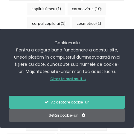
copilului meu
(1)
coronavirus
(10)
corpul copilului
(1)
cosmetice
(1)
cosmetice copii
(1)
cosmopolis
(1)
covid
(1)
Cookie-urile
Pentru a asigura buna funcționare a acestui site,
covoras joaca
(1)
covoras pentru copii
(1)
uneori plasăm în computerul dumneavoastră mici
fișiere cu date, cunoscute sub numele de cookie-
covoras PVC
(1)
covor joaca
(1)
craciun
(2)
uri. Majoritatea site-urilor mari fac acest lucru.
Citește mai mult
craft
(1)
creioane
(2)
creioane colorate
(1)
cresa
(1)
cresterea copiilor
(1)
crize de furie
(1)
Acceptare cookie-uri
cum reactionam
(1)
cum sa
(3)
cuplu
(1)
Setări cookie-uri
curatenie
(3)
curatenie Craciun
(1)