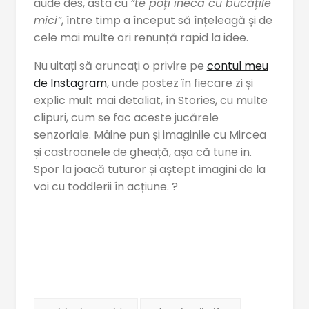
aude des, asta cu
”te poți îneca cu bucățile
mici”
, între timp a început să înțeleagă și de
cele mai multe ori renunță rapid la idee.
Nu uitați să aruncați o privire pe
contul meu
de Instagram
, unde postez în fiecare zi și
explic mult mai detaliat, în Stories, cu multe
clipuri, cum se fac aceste jucărele
senzoriale. Mâine pun și imaginile cu Mircea
și castroanele de gheață, așa că tune in.
Spor la joacă tuturor și aștept imagini de la
voi cu toddlerii în acțiune. ?
Tag-