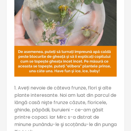
1. Aveți nevoie de câteva frunze, flori şi alte
plante interesante. Noi am luat din parcul de
lângă casă nişte frunze căzute, floricele,
ghinde, păpădii, buruieni – ce-am găsit
printre copaci. Iar Mirc s-a distrat de
minune punându-le şi scoțându-le din punga