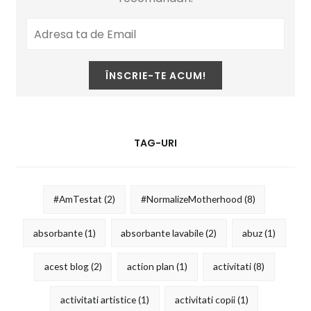
TAG-URI
#AmTestat
(2)
#NormalizeMotherhood
(8)
absorbante
(1)
absorbante lavabile
(2)
abuz
(1)
acest blog
(2)
action plan
(1)
activitati
(8)
activitati artistice
(1)
activitati copii
(1)