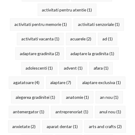
activitati pentru atentie
(1)
activitati pentru memorie
(1)
activitati senzoriale
(1)
activitati vacanta
(1)
acuarele
(2)
ad
(1)
adaptare gradinita
(2)
adaptare la gradinita
(1)
adolescenti
(1)
advent
(1)
afara
(1)
agatatoare
(4)
alaptare
(7)
alaptare exclusiva
(1)
alegerea gradinitei
(1)
anatomie
(1)
an nou
(1)
antemergator
(1)
antreprenoriat
(1)
anul nou
(1)
anxietate
(2)
aparat dentar
(1)
arts and crafts
(2)