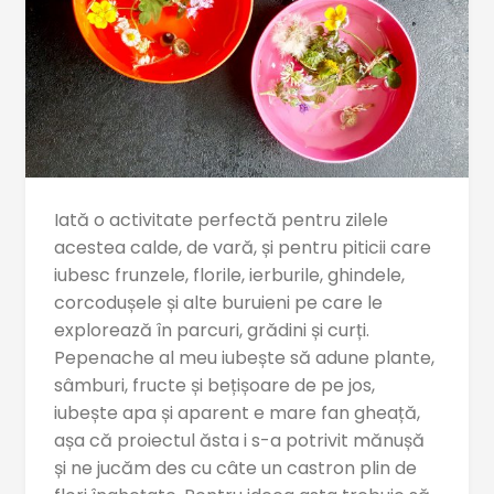
Iată o activitate perfectă pentru zilele
acestea calde, de vară, și pentru piticii care
iubesc frunzele, florile, ierburile, ghindele,
corcodușele și alte buruieni pe care le
explorează în parcuri, grădini și curți.
Pepenache al meu iubește să adune plante,
sâmburi, fructe și bețișoare de pe jos,
iubește apa și aparent e mare fan gheață,
așa că proiectul ăsta i s-a potrivit mănușă
și ne jucăm des cu câte un castron plin de