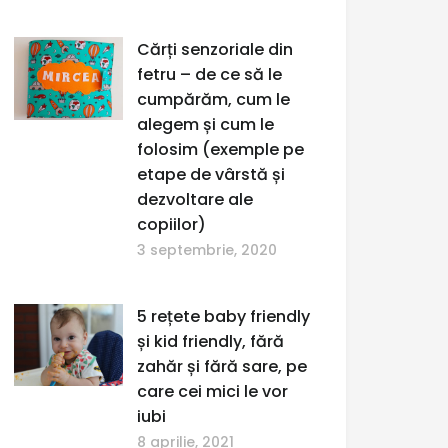
Cărți senzoriale din
fetru – de ce să le
cumpărăm, cum le
alegem și cum le
folosim (exemple pe
etape de vârstă și
dezvoltare ale
copiilor)
3 septembrie, 2020
5 rețete baby friendly
și kid friendly, fără
zahăr și fără sare, pe
care cei mici le vor
iubi
8 aprilie, 2021