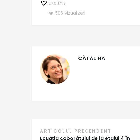
Like this
505
Vizualizări
CĂTĂLINA
Navigare
ARTICOLUL PRECENDENT
Ecuația coborâtului de la etajul 4 în