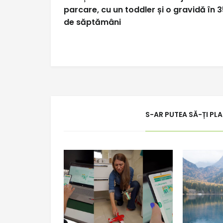
în
parcare, cu un toddler și o gravidă în 3
de săptămâni
articole
S-AR PUTEA SĂ-ȚI PL