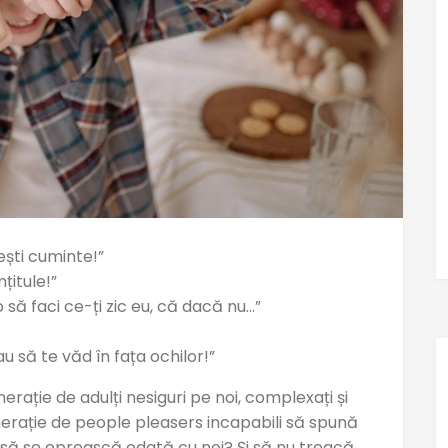
ești cuminte!”
țitule!”
 să faci ce-ți zic eu, că dacă nu…”
u să te văd în fața ochilor!”
rație de adulți nesiguri pe noi, complexați și
erație de people pleasers incapabili să spună
 să se oprească odată cu noi? Și să nu treacă,