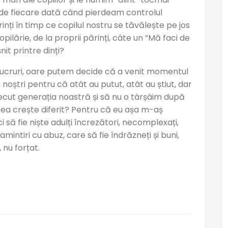
” de fiecare dată când pierdeam controlul
rinți în timp ce copilul nostru se tăvălește pe jos
ilărie, de la proprii părinți, câte un ”Mă faci de
nit printre dinți?
ucruri, oare putem decide că a venit momentul
oștri pentru că atât au putut, atât au știut, dar
ecut generația noastră și să nu o târșâim după
tea crește diferit? Pentru că eu așa m-aș
ci să fie niște adulți încrezători, necomplexați,
amintiri cu abuz, care să fie îndrăzneți și buni,
 nu forțat.