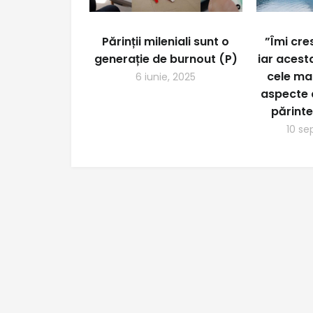
Părinții mileniali sunt o
”Îmi cres
generație de burnout (P)
iar acest
cele ma
6 iunie, 2025
aspecte a
părinte
10 se