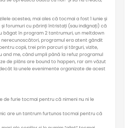
lele acestea, mai ales că tocmai a fost 1 iunie și
i forumuri cu părinți întristați (sau indignați) că
și au băgat în program 2 tantrumuri, un meltdown
ici nerecunoscători, programul era atent gândit
ntru copii, trei prin parcuri și târguri, vizite,
u and me, când umpli până la refuz programul
i crize de plâns are bound to happen, rar am văzut
decât la unele evenimente organizate de acest
 de furie tocmai pentru că nimeni nu ni le
ic are un tantrum furtunos tocmai pentru că
ari ale copiilor și le numim ”alint” tocmai