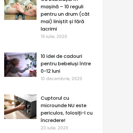
mașină – 10 reguli
pentru un drum (cât
mai) liniștit și fără
lacrimi
19 iulie, 2020
10 idei de cadouri
pentru bebeluși între
0-12 luni
10 decembrie, 2020
Cuptorul cu
microunde NU este
periculos, folosiți-l cu
încredere!
23 iulie, 2020