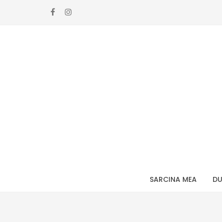
Skip
Skip
to
to
navigation
content
SARCINA MEA
DU