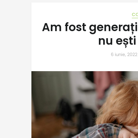
CO
Am fost generați
nu eșt
6 iunie, 2022