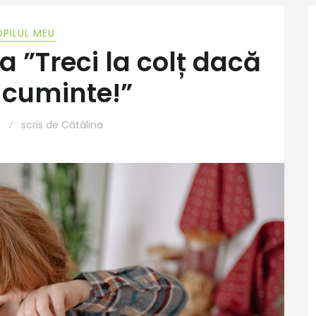
PILUL MEU
a ”Treci la colț dacă
i cuminte!”
scris de
Cătălina