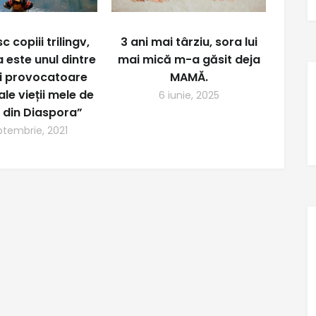
c copiii trilingv,
3 ani mai târziu, sora lui
a este unul dintre
mai mică m-a găsit deja
i provocatoare
MAMĂ.
le vieții mele de
6 iunie, 2025
 din Diaspora”
ptembrie, 2021