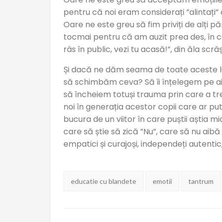
pentru că noi eram considerați ”alintați
Oare ne este greu să fim priviți de alți pă
tocmai pentru că am auzit prea des, în cop
râs în public, vezi tu acasă!”, din ăla scrâș
Și dacă ne dăm seama de toate aceste l
să schimbăm ceva? Să îi înțelegem pe ai n
să încheiem totuși trauma prin care a tr
noi în generația acestor copii care ar pu
bucura de un viitor în care puștii aștia mi
care să știe să zică ”Nu”, care să nu aibă 
empatici și curajoși, independeți autentic,
Tag-
educatie cu blandete
emotii
tantrum
uri: