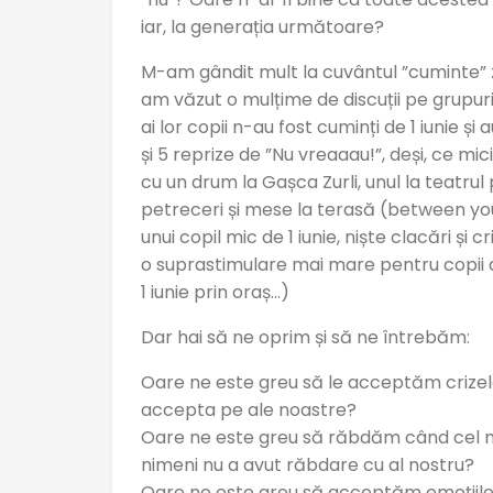
iar, la generația următoare?
M-am gândit mult la cuvântul ”cuminte” zi
am văzut o mulțime de discuții pe grupuri ș
ai lor copii n-au fost cuminți de 1 iunie 
și 5 reprize de ”Nu vreaaau!”, deși, ce m
cu un drum la Gașca Zurli, unul la teatrul pe
petreceri și mese la terasă (between yo
unui copil mic de 1 iunie, niște clacări ș
o suprastimulare mai mare pentru copii 
1 iunie prin oraș…)
Dar hai să ne oprim și să ne întrebăm:
Oare ne este greu să le acceptăm crizele
accepta pe ale noastre?
Oare ne este greu să răbdăm când cel m
nimeni nu a avut răbdare cu al nostru?
Oare ne este greu să acceptăm emoțiile m