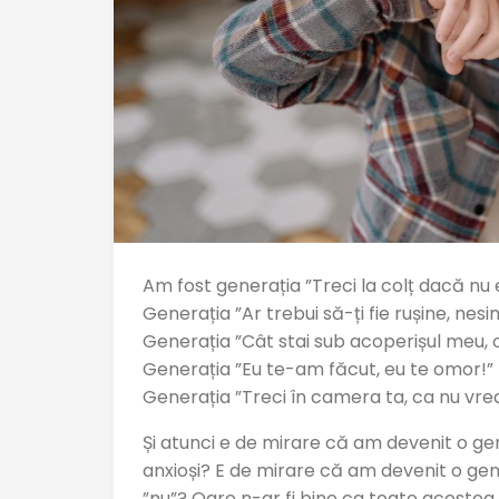
Am fost generația ”Treci la colț dacă nu 
Generația ”Ar trebui să-ți fie rușine, nesim
Generația ”Cât stai sub acoperișul meu, o
Generația ”Eu te-am făcut, eu te omor!”
Generația ”Treci în camera ta, ca nu vrea
Și atunci e de mirare că am devenit o gene
anxioși? E de mirare că am devenit o gen
”nu”? Oare n-ar fi bine ca toate acestea