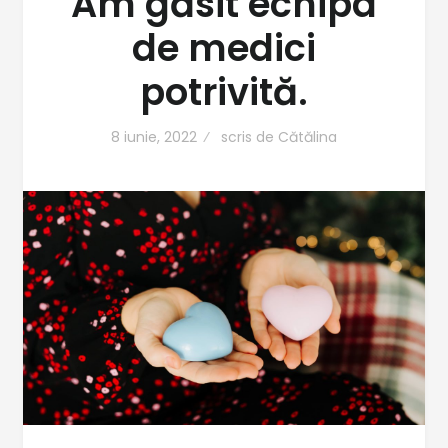
Am găsit echipa
de medici
potrivită.
8 iunie, 2022
scris de
Cătălina