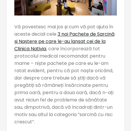
Vă povestesc mai jos și cum vă pot ajuta în
aceste decizii cele
3 noi Pachete de Sarcină
și Naștere pe care le-au lansat cei de la
Clinica Nativia
, care încorporează tot
protocolul medical recomandat pentru
mame – niște pachete pe care eu le-am
ratat evident, pentru că pot naște oricând,
dar despre care trebuie să știți dacă vă
pregătiți să rămâneți însărcinate pentru
prima oară, pentru a doua oară, dacă n-ați
avut niciun fel de probleme de sănătate
sau, dimpotrivă, dacă vă încadrați dintr-un
motiv sau altul la categoria ”sarcină cu risc
crescut”.