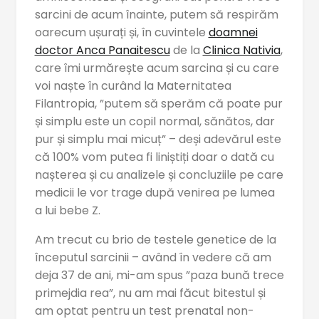
sarcini de acum înainte, putem să respirăm
oarecum ușurați și, în cuvintele
doamnei
doctor Anca Panaitescu
de la
Clinica Nativia
,
care îmi urmărește acum sarcina și cu care
voi naște în curând la Maternitatea
Filantropia, ”putem să sperăm că poate pur
și simplu este un copil normal, sănătos, dar
pur și simplu mai micuț” – deși adevărul este
că 100% vom putea fi liniștiți doar o dată cu
nașterea și cu analizele și concluziile pe care
medicii le vor trage după venirea pe lumea
a lui bebe Z.
Am trecut cu brio de testele genetice de la
începutul sarcinii – având în vedere că am
deja 37 de ani, mi-am spus ”paza bună trece
primejdia rea”, nu am mai făcut bitestul și
am optat pentru un test prenatal non-