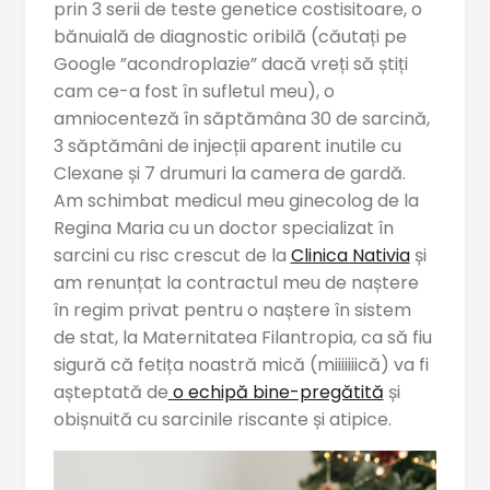
prin 3 serii de teste genetice costisitoare, o
bănuială de diagnostic oribilă (căutați pe
Google ”acondroplazie” dacă vreți să știți
cam ce-a fost în sufletul meu), o
amniocenteză în săptămâna 30 de sarcină,
3 săptămâni de injecții aparent inutile cu
Clexane și 7 drumuri la camera de gardă.
Am schimbat medicul meu ginecolog de la
Regina Maria cu un doctor specializat în
sarcini cu risc crescut de la
Clinica Nativia
și
am renunțat la contractul meu de naștere
în regim privat pentru o naștere în sistem
de stat, la Maternitatea Filantropia, ca să fiu
sigură că fetița noastră mică (miiiiiiică) va fi
așteptată de
o echipă bine-pregătită
și
obișnuită cu sarcinile riscante și atipice.