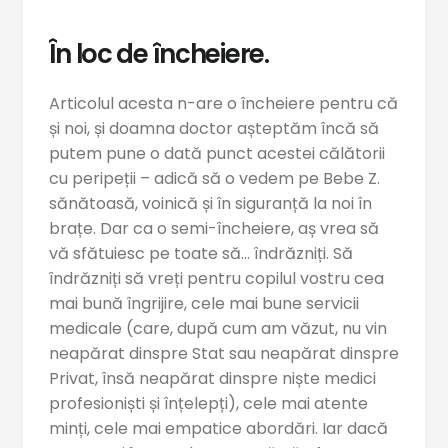
În loc de încheiere.
Articolul acesta n-are o încheiere pentru că
și noi, și doamna doctor așteptăm încă să
putem pune o dată punct acestei călătorii
cu peripeții – adică să o vedem pe Bebe Z.
sănătoasă, voinică și în siguranță la noi în
brațe. Dar ca o semi-încheiere, aș vrea să
vă sfătuiesc pe toate să… îndrăzniți. Să
îndrăzniți să vreți pentru copilul vostru cea
mai bună îngrijire, cele mai bune servicii
medicale (care, după cum am văzut, nu vin
neapărat dinspre Stat sau neapărat dinspre
Privat, însă neapărat dinspre niște medici
profesioniști și înțelepți), cele mai atente
minți, cele mai empatice abordări. Iar dacă