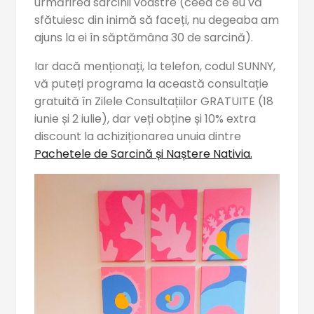
urmărirea sarcinii voastre (ceea ce eu vă
sfătuiesc din inimă să faceți, nu degeaba am
ajuns la ei în săptămâna 30 de sarcină).
Iar dacă menționați, la telefon, codul SUNNY,
vă puteți programa la această consultație
gratuită în Zilele Consultațiilor GRATUITE (18
iunie și 2 iulie), dar veți obține și 10% extra
discount la achiziționarea unuia dintre
Pachetele de Sarcină și Naștere Nativia.