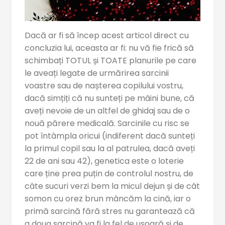
Dacă ar fi să încep acest articol direct cu
concluzia lui, aceasta ar fi: nu vă fie frică să
schimbați TOTUL și TOATE planurile pe care
le aveați legate de urmărirea sarcinii
voastre sau de nașterea copilului vostru,
dacă simțiți că nu sunteți pe mâini bune, că
aveți nevoie de un altfel de ghidaj sau de o
nouă părere medicală. Sarcinile cu risc se
pot întâmpla oricui (indiferent dacă sunteți
la primul copil sau la al patrulea, dacă aveți
22 de ani sau 42), genetica este o loterie
care ține prea puțin de controlul nostru, de
câte sucuri verzi bem la micul dejun și de cât
somon cu orez brun mâncăm la cină, iar o
primă sarcină fără stres nu garantează că
a doua sarcină va fi la fel de ușoară și de