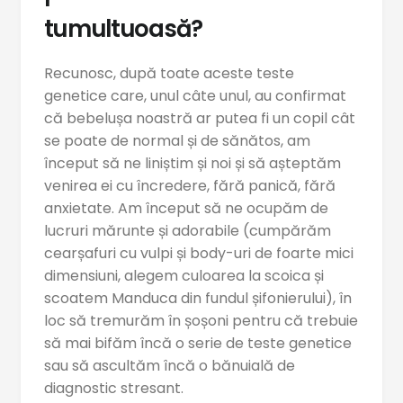
tumultuoasă?
Recunosc, după toate aceste teste
genetice care, unul câte unul, au confirmat
că bebelușa noastră ar putea fi un copil cât
se poate de normal și de sănătos, am
început să ne liniștim și noi și să așteptăm
venirea ei cu încredere, fără panică, fără
anxietate. Am început să ne ocupăm de
lucruri mărunte și adorabile (cumpărăm
cearșafuri cu vulpi și body-uri de foarte mici
dimensiuni, alegem culoarea la scoica și
scoatem Manduca din fundul șifonierului), în
loc să tremurăm în șoșoni pentru că trebuie
să mai bifăm încă o serie de teste genetice
sau să ascultăm încă o bănuială de
diagnostic stresant.