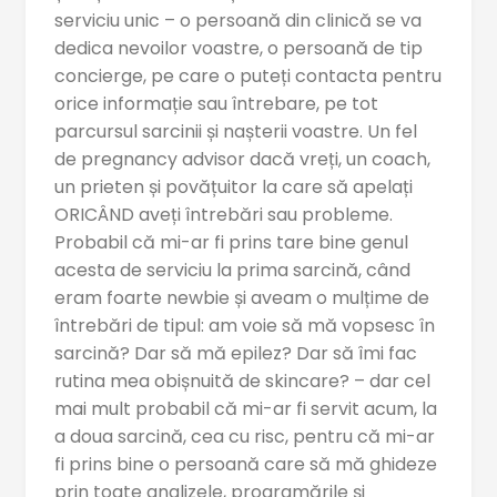
serviciu unic – o persoană din clinică se va
dedica nevoilor voastre, o persoană de tip
concierge, pe care o puteți contacta pentru
orice informație sau întrebare, pe tot
parcursul sarcinii și nașterii voastre. Un fel
de pregnancy advisor dacă vreți, un coach,
un prieten și povățuitor la care să apelați
ORICÂND aveți întrebări sau probleme.
Probabil că mi-ar fi prins tare bine genul
acesta de serviciu la prima sarcină, când
eram foarte newbie și aveam o mulțime de
întrebări de tipul: am voie să mă vopsesc în
sarcină? Dar să mă epilez? Dar să îmi fac
rutina mea obișnuită de skincare? – dar cel
mai mult probabil că mi-ar fi servit acum, la
a doua sarcină, cea cu risc, pentru că mi-ar
fi prins bine o persoană care să mă ghideze
prin toate analizele, programările și