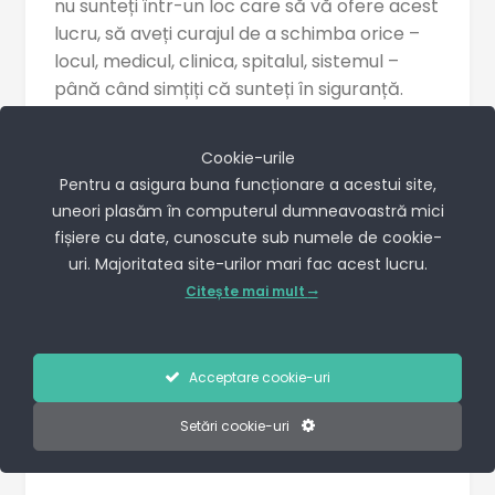
nu sunteți într-un loc care să vă ofere acest
lucru, să aveți curajul de a schimba orice –
locul, medicul, clinica, spitalul, sistemul –
până când simțiți că sunteți în siguranță.
Cookie-urile
Pentru a asigura buna funcționare a acestui site,
Tag-
uneori plasăm în computerul dumneavoastră mici
bebe Z
cezariana
clinica nativia
uri:
fișiere cu date, cunoscute sub numele de cookie-
uri. Majoritatea site-urilor mari fac acest lucru.
nastere
sarcina
sarcina risc
Citește mai mult
5
Likes
Acceptare cookie-uri
7.336
Setări cookie-uri
F
W
C