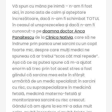
Vă spun cu mâna pe inimă – n-am fi fost
aici, în zona asta de calm și așteptare
încrezătoare, dacă n-am fi schimbat TOTUL
în ceasul al unsprezecelea și dacă n-am fi
cunoscut-o pe
doamna doctor Anca
Panaitescu
de la
Clinica Nativia
, care să ne
îndrume prin panica unei sarcini cu un copil
foarte mic, despre care mulți medici ne
spuneau că ar trebui ”scos cât mai repede”.
Așa că ce aș putea spune că m-a ajutat
enorm să trec prin tot acest stres a fost
gândul că sarcina mea este în sfârșit
urmărită de un medic specializat în sarcini
cu risc, cu supraspecializare în medicină
fetală, medicină materno-fetală și
monitorizarea sarcinii cu risc crescut.
Gândul că am ajuns la ea mi-a adus mult