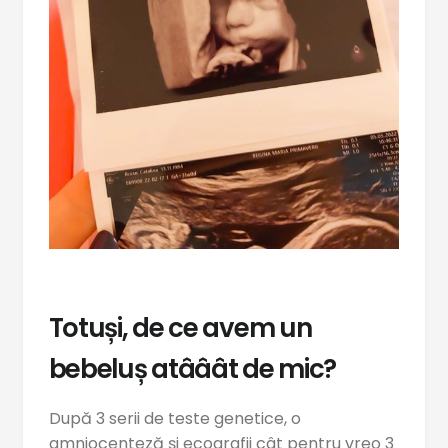
Totuși, de ce avem un
bebeluș atââât de mic?
După 3 serii de teste genetice, o
amniocenteză și ecografii cât pentru vreo 3