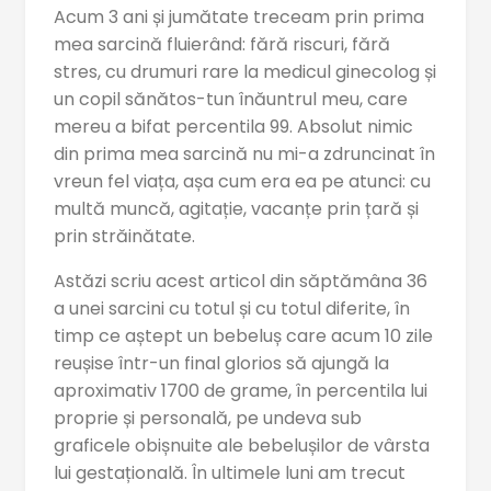
Acum 3 ani și jumătate treceam prin prima
mea sarcină fluierând: fără riscuri, fără
stres, cu drumuri rare la medicul ginecolog și
un copil sănătos-tun înăuntrul meu, care
mereu a bifat percentila 99. Absolut nimic
din prima mea sarcină nu mi-a zdruncinat în
vreun fel viața, așa cum era ea pe atunci: cu
multă muncă, agitație, vacanțe prin țară și
prin străinătate.
Astăzi scriu acest articol din săptămâna 36
a unei sarcini cu totul și cu totul diferite, în
timp ce aștept un bebeluș care acum 10 zile
reușise într-un final glorios să ajungă la
aproximativ 1700 de grame, în percentila lui
proprie și personală, pe undeva sub
graficele obișnuite ale bebelușilor de vârsta
lui gestațională. În ultimele luni am trecut