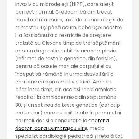
invaziv cu microdeleții (NIPT), care a ieșit
perfect normal. Credeam că am trecut
hopul cel mai mare, însă de la morfologia de
trimestru II și până acum, bebelușei noastre
i-a fost bănuită o restricție de creștere
tratată cu Clexane timp de trei săptămâni,
apoi un diagnostic oribil de acondroplazie
(infirmat de testele genetice, din fericire),
pentru că oasele mari ale corpului ei au
început să rămână în urma dezvoltării ei
craniene cu aproximativ o lună. Am mai
bifat între timp, din același lichid amniotic
recoltat la amniocenteza din săptămâna
30, și un set nou de teste genetice (cariotip
molecular) care au ieșit toate în parametrii
normali, dar și o consultație la
doamna
doctor Ioana Dumitrașcu Biriș
, medic
specialist cardiologie pediatrică și fetală tot