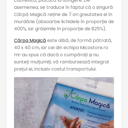
catifelată, plăcută la atingere. De
asemenea, se traduce în faptul că o singură
Cârpă Magică reține de 7 ori greutatea ei în
murdărie (absoarbe lichidele în proporție de
400%, iar grăsimile în proporție de 825%).
Cârpa Magică
este albă, de formă pătrată,
40 x 40 cm, iar cei din echipa Micostore.ro
mi-au spus că dacă o cumpărați și nu
sunteți mulțumiți, vă rambursează integral
prețul ei, inclusiv costul transportului.