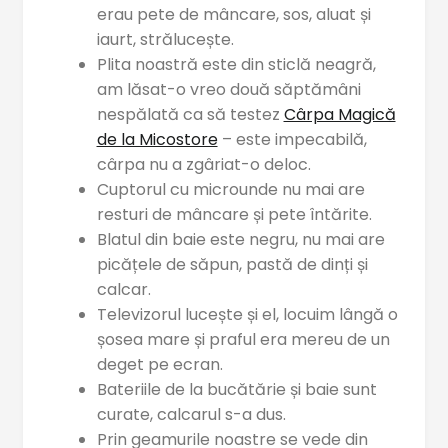
erau pete de mâncare, sos, aluat și
iaurt, strălucește.
Plita noastră este din sticlă neagră,
am lăsat-o vreo două săptămâni
nespălată ca să testez
Cârpa Magică
de la Micostore
– este impecabilă,
cârpa nu a zgâriat-o deloc.
Cuptorul cu microunde nu mai are
resturi de mâncare și pete întărite.
Blatul din baie este negru, nu mai are
picățele de săpun, pastă de dinți și
calcar.
Televizorul lucește și el, locuim lângă o
șosea mare și praful era mereu de un
deget pe ecran.
Bateriile de la bucătărie și baie sunt
curate, calcarul s-a dus.
Prin geamurile noastre se vede din