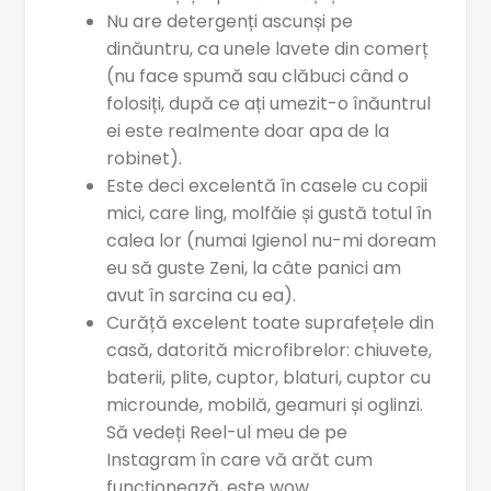
Nu are detergenți ascunși pe
dinăuntru, ca unele lavete din comerț
(nu face spumă sau clăbuci când o
folosiți, după ce ați umezit-o înăuntrul
ei este realmente doar apa de la
robinet).
Este deci excelentă în casele cu copii
mici, care ling, molfăie și gustă totul în
calea lor (numai Igienol nu-mi doream
eu să guste Zeni, la câte panici am
avut în sarcina cu ea).
Curăță excelent toate suprafețele din
casă, datorită microfibrelor: chiuvete,
baterii, plite, cuptor, blaturi, cuptor cu
microunde, mobilă, geamuri și oglinzi.
Să vedeți Reel-ul meu de pe
Instagram în care vă arăt cum
funcționează, este wow.