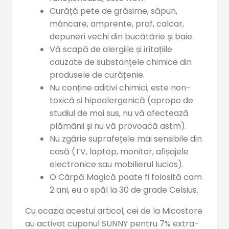
Curăță pete de grăsime, săpun,
mâncare, amprente, praf, calcar,
depuneri vechi din bucătărie și baie.
Vă scapă de alergiile și iritațiile
cauzate de substanțele chimice din
produsele de curățenie.
Nu conține aditivi chimici, este non-
toxică și hipoalergenică (apropo de
studiul de mai sus, nu vă afectează
plămânii și nu vă provoacă astm).
Nu zgârie suprafețele mai sensibile din
casă (TV, laptop, monitor, afișajele
electronice sau mobilierul lucios).
O Cârpă Magică poate fi folosită cam
2 ani, eu o spăl la 30 de grade Celsius.
Cu ocazia acestui articol, cei de la Micostore
au activat
cuponul SUNNY pentru 7% extra-