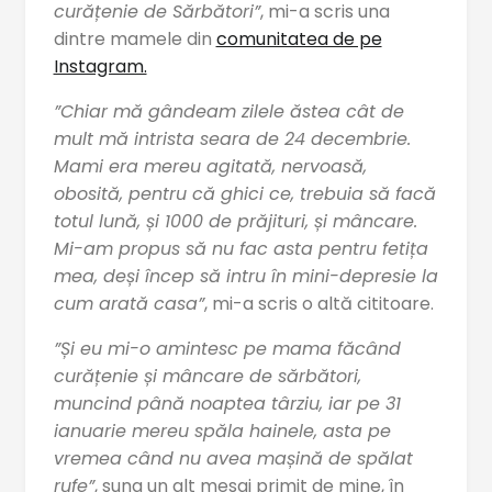
curățenie de Sărbători”
, mi-a scris una
dintre mamele din
comunitatea de pe
Instagram.
”Chiar mă gândeam zilele ăstea cât de
mult mă intrista seara de 24 decembrie.
Mami era mereu agitată, nervoasă,
obosită, pentru că ghici ce, trebuia să facă
totul lună, și 1000 de prăjituri, și mâncare.
Mi-am propus să nu fac asta pentru fetița
mea, deși încep să intru în mini-depresie la
cum arată casa”
, mi-a scris o altă cititoare.
”Și eu mi-o amintesc pe mama făcând
curățenie și mâncare de sărbători,
muncind până noaptea târziu, iar pe 31
ianuarie mereu spăla hainele, asta pe
vremea când nu avea mașină de spălat
rufe”
, suna un alt mesaj primit de mine, în