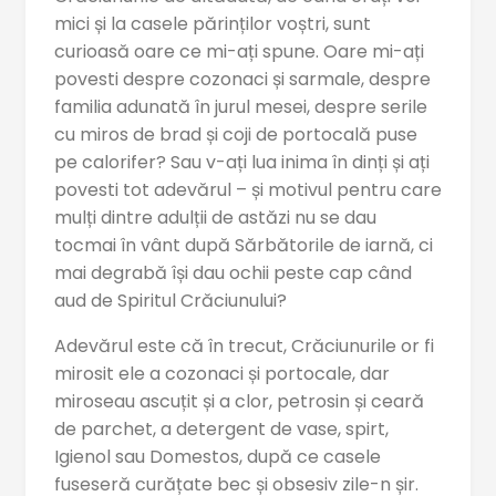
mici și la casele părinților voștri, sunt
curioasă oare ce mi-ați spune. Oare mi-ați
povesti despre cozonaci și sarmale, despre
familia adunată în jurul mesei, despre serile
cu miros de brad și coji de portocală puse
pe calorifer? Sau v-ați lua inima în dinți și ați
povesti tot adevărul – și motivul pentru care
mulți dintre adulții de astăzi nu se dau
tocmai în vânt după Sărbătorile de iarnă, ci
mai degrabă își dau ochii peste cap când
aud de Spiritul Crăciunului?
Adevărul este că în trecut, Crăciunurile or fi
mirosit ele a cozonaci și portocale, dar
miroseau ascuțit și a clor, petrosin și ceară
de parchet, a detergent de vase, spirt,
Igienol sau Domestos, după ce casele
fuseseră curățate bec și obsesiv zile-n șir.