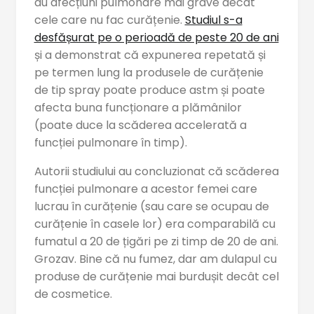
au afecțiuni pulmonare mai grave decât
cele care nu fac curățenie.
Studiul s-a
desfășurat pe o perioadă de peste 20 de ani
și a demonstrat că expunerea repetată și
pe termen lung la produsele de curățenie
de tip spray poate produce astm și poate
afecta buna funcționare a plămânilor
(poate duce la scăderea accelerată a
funcției pulmonare în timp).
Autorii studiului au concluzionat că scăderea
funcției pulmonare a acestor femei care
lucrau în curățenie (sau care se ocupau de
curățenie în casele lor) era comparabilă cu
fumatul a 20 de țigări pe zi timp de 20 de ani.
Grozav. Bine că nu fumez, dar am dulapul cu
produse de curățenie mai burdușit decât cel
de cosmetice.