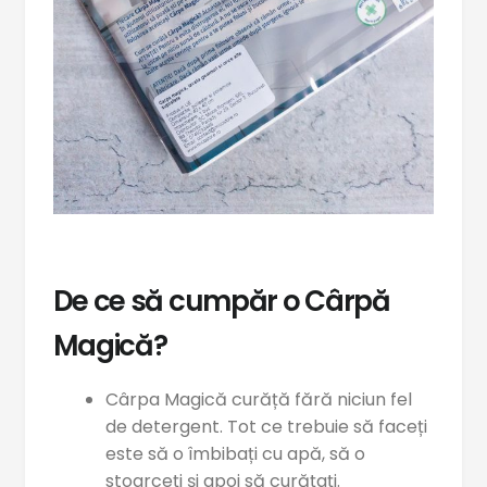
De ce să cumpăr o Cârpă
Magică?
Cârpa Magică curăță fără niciun fel
de detergent. Tot ce trebuie să faceți
este să o îmbibați cu apă, să o
stoarceți și apoi să curățați.