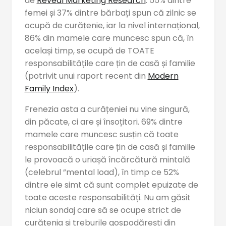
de
Reveal Marketing Research
. 55% dintre
femei și 37% dintre bărbați spun că zilnic se
ocupă de curățenie, iar la nivel internațional,
86% din mamele care muncesc spun că, în
același timp, se ocupă de TOATE
responsabilitățile care țin de casă și familie
(potrivit unui raport recent din
Modern
Family Index
).
Frenezia asta a curățeniei nu vine singură,
din păcate, ci are și însoțitori. 69% dintre
mamele care muncesc susțin că toate
responsabilitățile care țin de casă și familie
le provoacă o uriașă încărcătură mintală
(celebrul ”mental load), în timp ce 52%
dintre ele simt că sunt complet epuizate de
toate aceste responsabilități. Nu am găsit
niciun sondaj care să se ocupe strict de
curățenia și treburile gospodărești din