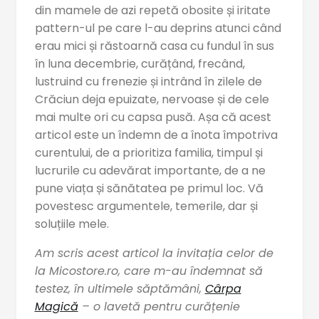
din mamele de azi repetă obosite și iritate
pattern-ul pe care l-au deprins atunci când
erau mici și răstoarnă casa cu fundul în sus
în luna decembrie, curățând, frecând,
lustruind cu frenezie și intrând în zilele de
Crăciun deja epuizate, nervoase și de cele
mai multe ori cu capsa pusă. Așa că acest
articol este un îndemn de a înota împotriva
curentului, de a prioritiza familia, timpul și
lucrurile cu adevărat importante, de a ne
pune viața și sănătatea pe primul loc. Vă
povestesc argumentele, temerile, dar și
soluțiile mele.
Am scris acest articol la invitația celor de
la Micostore.ro, care m-au îndemnat să
testez, în ultimele săptămâni,
Cârpa
Magică
– o lavetă pentru curățenie