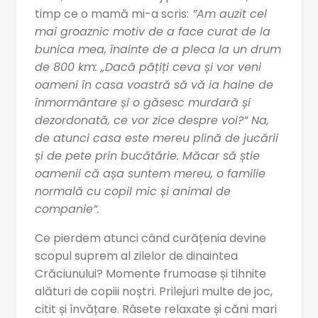
timp ce o mamă mi-a scris:
”Am auzit cel
mai groaznic motiv de a face curat de la
bunica mea, înainte de a pleca la un drum
de 800 km: „Dacă pățiți ceva și vor veni
oameni în casa voastră să vă ia haine de
înmormântare și o găsesc murdară și
dezordonată, ce vor zice despre voi?” Na,
de atunci casa este mereu plină de jucării
și de pete prin bucătărie. Măcar să știe
oamenii că așa suntem mereu, o familie
normală cu copil mic și animal de
companie”.
Ce pierdem atunci când curățenia devine
scopul suprem al zilelor de dinaintea
Crăciunului? Momente frumoase și tihnite
alături de copiii noștri. Prilejuri multe de joc,
citit și învățare. Râsete relaxate și căni mari