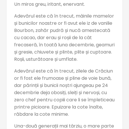
Un miros greu, iritant, enervant.
Adevărul este că în trecut, mâinile mamelor
și bunicilor noastre or fi avut ele iz de vanilie
Bourbon, zahăr pudră și nucă amestecată
cu cacao, dar erau și roșii de la cât
frecaseră, în toată luna decembrie, geamuri
și gresie, chiuvete și plinte, plite și cuptoare.
Roșii, usturătoare și umflate.
Adevărul este că în trecut, zilele de Crăciun
or fi fost ele frumoase și pline de voie bună,
dar părinții și bunicii noștri ajungeau pe 24
decembrie deja obosiți, sleiți și nervoși, cu
zero chef pentru copiii care li se împleticeau
printre picioare. Epuizare la cote înalte,
răbdare la cote minime.
Una-două generații mai târziu, o mare parte