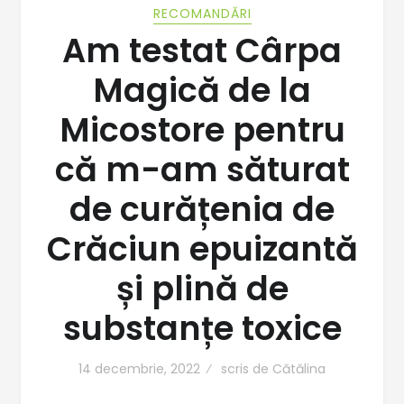
RECOMANDĂRI
Am testat Cârpa
Magică de la
Micostore pentru
că m-am săturat
de curățenia de
Crăciun epuizantă
și plină de
substanțe toxice
14 decembrie, 2022
scris de
Cătălina