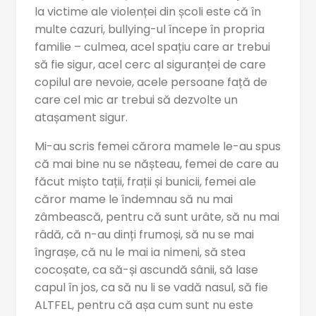
la victime ale violenței din școli este că în
multe cazuri, bullying-ul începe în propria
familie – culmea, acel spațiu care ar trebui
să fie sigur, acel cerc al siguranței de care
copilul are nevoie, acele persoane față de
care cel mic ar trebui să dezvolte un
atașament sigur.
Mi-au scris femei cărora mamele le-au spus
că mai bine nu se nășteau, femei de care au
făcut mișto tații, frații și bunicii, femei ale
căror mame le îndemnau să nu mai
zâmbească, pentru că sunt urâte, să nu mai
râdă, că n-au dinți frumoși, să nu se mai
îngrașe, că nu le mai ia nimeni, să stea
cocoșate, ca să-și ascundă sânii, să lase
capul în jos, ca să nu li se vadă nasul, să fie
ALTFEL, pentru că așa cum sunt nu este