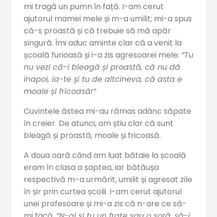
mi tragă un pumn în față. I-am cerut
ajutorul mamei mele și m-a umilit; mi-a spus
că-s proastă și că trebuie să mă apăr
singură. Îmi aduc aminte clar că a venit la
școală furioasă și i-a zis agresoarei mele:
”Tu
nu vezi că-i bleagă și proastă, că nu dă
înapoi, ia-te și tu de altcineva, că asta e
moale și fricoasă!”
Cuvintele ăstea mi-au rămas adânc săpate
în creier. De atunci, am știu clar că sunt
bleagă și proastă, moale și fricoasă.
A doua oară când am luat bătaie la școală
eram în clasa a șaptea, iar bătăușa
respectivă m-a urmărit, umilit și agresat zile
în șir prin curtea școlii. I-am cerut ajutorul
unei profesoare și mi-a zis că n-are ce să-
mi facă.
”N-ai și tu un frate sau o soră, să-i