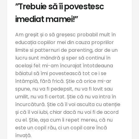
”Trebuie să îi povestesc
imediat mamei!”
Am greșit și o să greșesc probabil mult în
educația copiilor mei din cauza propriilor
limite si patternuri de parenting, dar de un
lucru sunt mândră și sper să continui în
același fel: mi-am încurajat întotdeauna
băiatul să îmi povestească tot ce i se
întâmplă, fără frică. Știe că orice mi-ar
spune, nu va fi pedepsit, nu va fi lovit sau
umilit, nu va fi certat. Știe că nu va intra în
încurcătură. Știe că îl voi asculta cu atenție
și că îl voi iubi, chiar dacă nu voi fi de acord
cu el. Știe, așa cum îi repet mereu, că nu
este un copil rău, ci un copil care încă
învață.