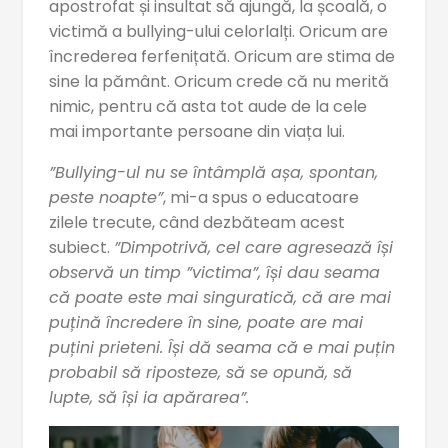
apostrofat și insultat să ajungă, la școală, o
victimă a bullying-ului celorlalți. Oricum are
încrederea ferfenițată. Oricum are stima de
sine la pământ. Oricum crede că nu merită
nimic, pentru că asta tot aude de la cele
mai importante persoane din viața lui.
”Bullying-ul nu se întâmplă așa, spontan,
peste noapte”
, mi-a spus o educatoare
zilele trecute, când dezbăteam acest
subiect.
”Dimpotrivă, cel care agresează își
observă un timp ”victima”, își dau seama
că poate este mai singuratică, că are mai
puțină încredere în sine, poate are mai
puțini prieteni. Își dă seama că e mai puțin
probabil să riposteze, să se opună, să
lupte, să își ia apărarea”.