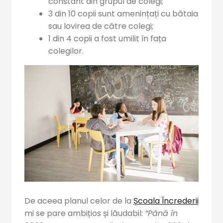
constant din grupul de colegi;
3 din 10 copii sunt amenințați cu bătaia
sau lovirea de către colegi;
1 din 4 copii a fost umilit în fața
colegilor.
De aceea planul celor de la
Școala Încrederii
mi se pare ambițios și lăudabil:
”Până în