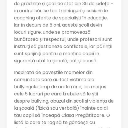
de grădinițe și școli de stat din 36 de județe –
în cadrul său se fac traininguri și sesiuni de
coaching oferite de specialiști în educație,
iar în decurs de 5 ani, aceste școli devin
locuri sigure, unde se promovează
bunătatea și respectul, unde profesorii sunt
instruiți să gestioneze conflictele, iar părinții
sunt sprijiniți pentru a menține copiii în
siguranță atât la școală, cât și acasă.
Inspirată de poveștile mamelor din
comunitate care au fost victime ale
bullyingului timp de ani la rând, las mai jos
cele 5 lucruri pe care trebuie să le știi
despre bullying, abuzul din școli și violența de
la școală (fizică sau verbală) înainte ca al
tău copil să înceapă Clasa Pregătitoare. O
listă la care te rog să te gândești cu