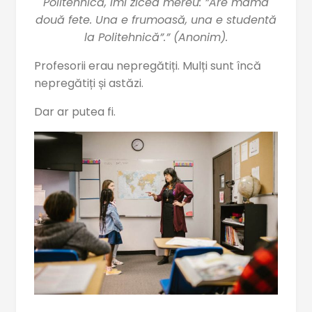
Politehnică, îmi zicea mereu: ”Are mama
două fete. Una e frumoasă, una e studentă
la Politehnică”.” (Anonim).
Profesorii erau nepregătiți. Mulți sunt încă
nepregătiți și astăzi.
Dar ar putea fi.