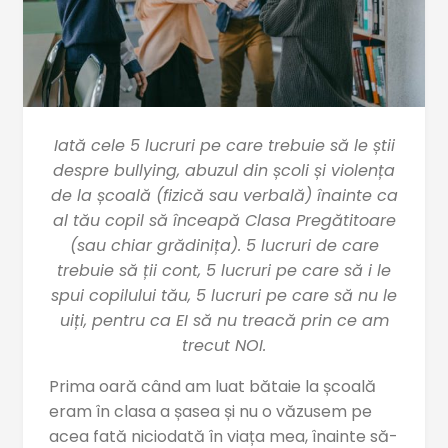
Iată cele 5 lucruri pe care trebuie să le știi
despre bullying, abuzul din școli și violența
de la școală (fizică sau verbală) înainte ca
al tău copil să înceapă Clasa Pregătitoare
(sau chiar grădinița). 5 lucruri de care
trebuie să ții cont, 5 lucruri pe care să i le
spui copilului tău, 5 lucruri pe care să nu le
uiți, pentru ca EI să nu treacă prin ce am
trecut NOI.
Prima oară când am luat bătaie la școală
eram în clasa a șasea și nu o văzusem pe
acea fată niciodată în viața mea, înainte să-