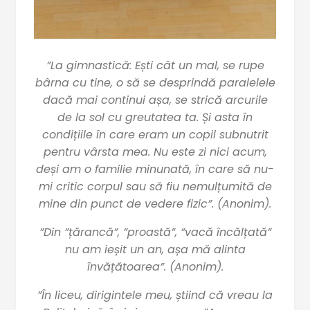
”La gimnastică: Ești cât un mal, se rupe
bârna cu tine, o să se desprindă paralelele
dacă mai continui așa, se strică arcurile
de la sol cu greutatea ta. Și asta în
condițiile în care eram un copil subnutrit
pentru vârsta mea. Nu este zi nici acum,
deși am o familie minunată, în care să nu-
mi critic corpul sau să fiu nemulțumită de
mine din punct de vedere fizic”. (Anonim).
”Din ”țărancă”, ”proastă”, ”vacă încălțată”
nu am ieșit un an, așa mă alinta
învățătoarea”. (Anonim).
”În liceu, dirigintele meu, știind că vreau la