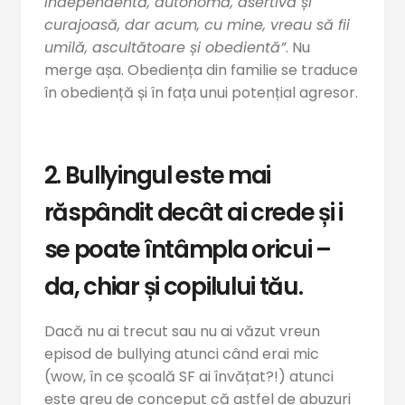
independentă, autonomă, asertivă și
curajoasă, dar acum, cu mine, vreau să fii
umilă, ascultătoare și obedientă”
. Nu
merge așa. Obediența din familie se traduce
în obediență și în fața unui potențial agresor.
2. Bullyingul este mai
răspândit decât ai crede și i
se poate întâmpla oricui –
da, chiar și copilului tău.
Dacă nu ai trecut sau nu ai văzut vreun
episod de bullying atunci când erai mic
(wow, în ce școală SF ai învățat?!) atunci
este greu de conceput că astfel de abuzuri