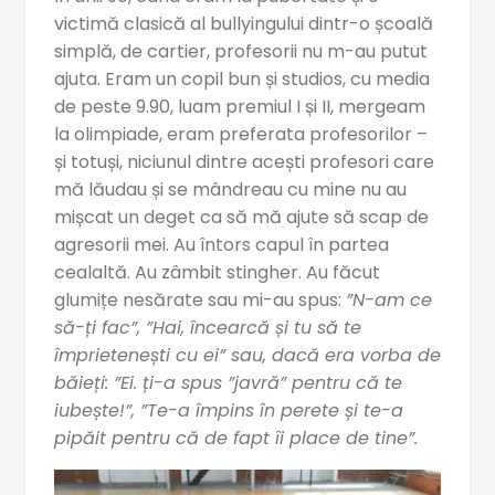
victimă clasică al bullyingului dintr-o școală
simplă, de cartier, profesorii nu m-au putut
ajuta. Eram un copil bun și studios, cu media
de peste 9.90, luam premiul I și II, mergeam
la olimpiade, eram preferata profesorilor –
și totuși, niciunul dintre acești profesori care
mă lăudau și se mândreau cu mine nu au
mișcat un deget ca să mă ajute să scap de
agresorii mei. Au întors capul în partea
cealaltă. Au zâmbit stingher. Au făcut
glumițe nesărate sau mi-au spus:
”N-am ce
să-ți fac”, ”Hai, încearcă și tu să te
împrietenești cu ei” sau, dacă era vorba de
băieți: ”Ei. ți-a spus ”javră” pentru că te
iubește!”, ”Te-a împins în perete și te-a
pipăit pentru că de fapt îi place de tine”.