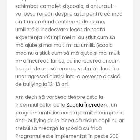
schimbat complet și școala, și anturajul –
vorbesc rareori despre asta pentru că încă
simt un profund sentiment de rușine,
umilință și inadecvare legat de toată
experiența. Părinții mei n-au știut cum să
mă ajute și mai mult m-au umilit. Școala
mea nu a știut cum să mă ajute și mai mult
m-a încurcat. Iar eu, cu încrederea oricum
franjuri de acasă, eram o victimă clasică a
unor agresori clasici într-o poveste clasică
de bullying la 12-13 ani.
Am decis să vorbesc despre asta la
îndemnul celor de la
Școala Încrederii
, un
program ambițios care a pornit o campanie
anti-bullying de la ideea că niciun copil nu ar
trebui să meargă la școală cu frică.
Programul este implementat în peste 200