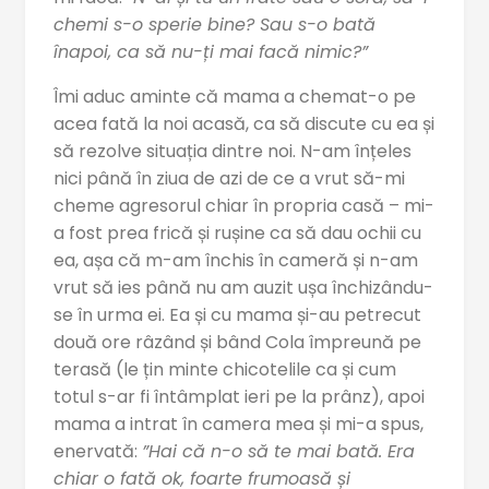
chemi s-o sperie bine? Sau s-o bată
înapoi, ca să nu-ți mai facă nimic?”
Îmi aduc aminte că mama a chemat-o pe
acea fată la noi acasă, ca să discute cu ea și
să rezolve situația dintre noi. N-am înțeles
nici până în ziua de azi de ce a vrut să-mi
cheme agresorul chiar în propria casă – mi-
a fost prea frică și rușine ca să dau ochii cu
ea, așa că m-am închis în cameră și n-am
vrut să ies până nu am auzit ușa închizându-
se în urma ei. Ea și cu mama și-au petrecut
două ore râzând și bând Cola împreună pe
terasă (le țin minte chicotelile ca și cum
totul s-ar fi întâmplat ieri pe la prânz), apoi
mama a intrat în camera mea și mi-a spus,
enervată:
”Hai că n-o să te mai bată. Era
chiar o fată ok, foarte frumoasă și