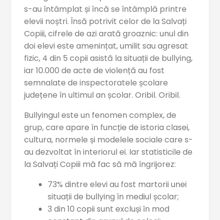
s-au întâmplat și încă se întâmplă printre
elevii noștri. Însă potrivit celor de la Salvați
Copiii, cifrele de azi arată groaznic: unul din
doi elevi este amenințat, umilit sau agresat
fizic, 4 din 5 copii asistă la situații de bullying,
iar
10.000 de acte de violență au fost
semnalate de inspectoratele școlare
județene în ultimul an școlar. Oribil. Oribil.
Bullyingul este un fenomen complex, de
grup, care apare în funcție de istoria clasei,
cultura, normele și modelele sociale care s-
au dezvoltat în interiorul ei. Iar statisticile de
la Salvați Copiii mă fac să mă îngrijorez:
73% dintre elevi au fost martorii unei
situații de bullying în mediul școlar;
3 din 10 copii sunt excluși în mod