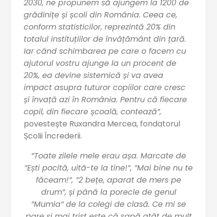
2030, ne propunem să ajungem la 1200 de
grădinițe și școli din România. Ceea ce,
conform statisticilor, reprezintă 20% din
totalul instituțiilor de învățământ din țară.
Iar când schimbarea pe care o facem cu
ajutorul vostru ajunge la un procent de
20%, ea devine sistemică și va avea
impact asupra tuturor copiilor care cresc
și învață azi în România. Pentru că fiecare
copil, din fiecare școală, contează”,
povestește Ruxandra Mercea, fondatorul
Școlii Încrederii.
”Toate zilele mele erau așa. Marcate de
”Ești pocită, uită-te la tine!”, ”Mai bine nu te
făceam!”, ”2 bețe, aparat de mers pe
drum”, și până la porecle de genul
”Mumia” de la colegi de clasă. Ce mi se
pare și mai trist este că sapă atât de mult