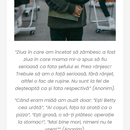
”Ziua în care am încetat să zâmbesc a fost
ziua în care mama mi-a spus să fiu
serioasă ca fata șefului ei. Prea rânjesc!
Trebuie să am o față serioasă, fără rânjet,
altfel o fac de rușine. Nu sunt la fel de
deșteaptă ca și fata respectivă” (Anonim).
”Când eram miăă am auzit doar: ”Ești Betty
cea urâtă”, ”Ai coșuri, fața ta arată ca o
pizza”, ”Ești grasă, o să-ți plătesc operație
la stomac!”, ”Mai bine mori, nimeni nu te
vrea!”” (Anonim).