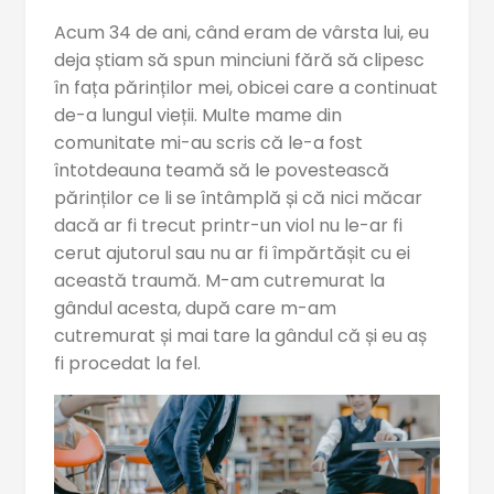
Acum 34 de ani, când eram de vârsta lui, eu
deja știam să spun minciuni fără să clipesc
în fața părinților mei, obicei care a continuat
de-a lungul vieții. Multe mame din
comunitate mi-au scris că le-a fost
întotdeauna teamă să le povestească
părinților ce li se întâmplă și că nici măcar
dacă ar fi trecut printr-un viol nu le-ar fi
cerut ajutorul sau nu ar fi împărtășit cu ei
această traumă. M-am cutremurat la
gândul acesta, după care m-am
cutremurat și mai tare la gândul că și eu aș
fi procedat la fel.