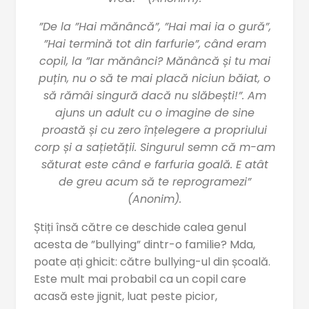
”De la ”Hai mănâncă”, ”Hai mai ia o gură”,
”Hai termină tot din farfurie”, când eram
copil, la ”Iar mănânci? Mănâncă și tu mai
puțin, nu o să te mai placă niciun băiat, o
să rămâi singură dacă nu slăbești!”. Am
ajuns un adult cu o imagine de sine
proastă și cu zero înțelegere a propriului
corp și a sațietății. Singurul semn că m-am
săturat este când e farfuria goală. E atât
de greu acum să te reprogramezi”
(Anonim).
Știți însă către ce deschide calea genul
acesta de ”bullying” dintr-o familie? Mda,
poate ați ghicit: către bullying-ul din școală.
Este mult mai probabil ca un copil care
acasă este jignit, luat peste picior,