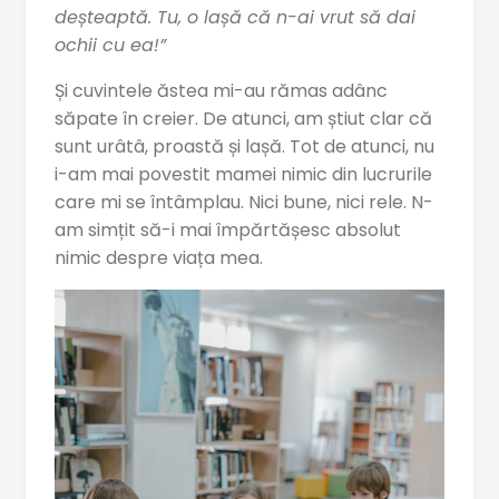
deșteaptă. Tu, o lașă că n-ai vrut să dai
ochii cu ea!”
Și cuvintele ăstea mi-au rămas adânc
săpate în creier. De atunci, am știut clar că
sunt urâtâ, proastă și lașă. Tot de atunci, nu
i-am mai povestit mamei nimic din lucrurile
care mi se întâmplau. Nici bune, nici rele. N-
am simțit să-i mai împărtășesc absolut
nimic despre viața mea.